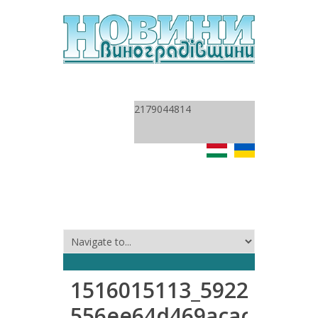
2179044814
1516015113_5922e4a8c0
556ee64d469acaccb629