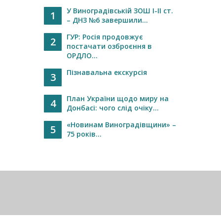
У Виноградівській ЗОШ І-ІІ ст.
1
– ДНЗ №6 завершили...
ГУР: Росія продовжує
2
постачати озброєння в
ОРДЛО...
Пізнавальна екскурсія
3
План України щодо миру на
4
Донбасі: чого слід очіку...
«Новинам Виноградівщини» –
5
75 років...