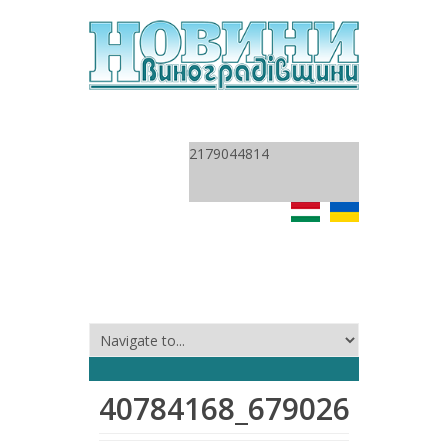
2179044814
40784168_67902600579