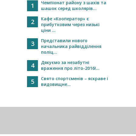
Чемпіонат району з шахів та
1
шашок серед школярів...
Кафе «Кооператор» є
2
прибутковим через низькі
ціни ...
Представили нового
3
начальника райвідділення
поліц...
Дякуємо за незабутні
4
враження про літо-2016!...
Свято спортсменів – яскраве і
5
видовищне...