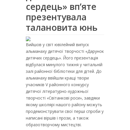
сердець» вп’яте
презентувала
талановита юнь
Вийшов у світ ювілейний випуск
альманаху дитячої творчості «Дарунок
дитячих сердець». Його презентація
відбулася минулого тижня у читальній
залі районної бібліотеки для дітей. До
альманаху ввійшли кращі твори
учасників V районного конкурсу
дитячої літературно-художньої
творчості «Світанкові роси», завдяки
якому школярі нашого району можуть
продемонструвати свої перші спроби у
написані віршів і прози, а також
образотворчому мистецтві.