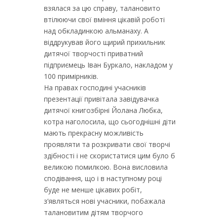
взялася за цю справу, талановито
втілюючи свої вміння цікавій роботі
над обкладинкою альманаху. А
віддрукував його щирий прихильник
дитячої творчості приватний
підприємець Іван Буркало, накладом у
100 примірників.
На правах господині учасників
презентації привітала завідувачка
дитячої книгозбірні Йолана Любка,
котра наголосила, що сьогоднішні діти
мають прекрасну можливість
проявляти та розкривати свої творчі
здібності і не скористатися цим було б
великою помилкою. Вона висловила
сподівання, що і в наступному році
буде не менше цікавих робіт,
з’являться нові учасники, побажала
талановитим дітям творчого