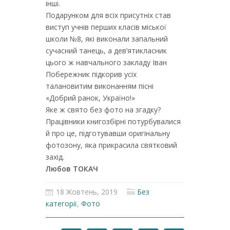
інші.
Подарунком для всіх присутніх став
виступ учнів перших класів міської
школи №8, які виконали запальний
сучасний танець, а дев’ятикласник
цього ж навчального закладу Іван
Побережник підкорив усіх
талановитим виконанням пісні
«Добрий ранок, Україно!»
Яке ж свято без фото на згадку?
Працівники книгозбірні потурбувалися
й про це, підготувавши оригінальну
фотозону, яка прикрасила святковий
захід.
Любов ТОКАЧ
18 Жовтень, 2019
Без
категорії
,
Фото