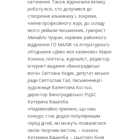
натхнення. Також відзначила велику
роботу всіх, хто долучився до
створення альманаху і, зокрема,
членів професійного журі, до складу
якого увійшли письменник, гуморист
Михайло Чухран, керівник районного
відділення ГО МАЛіЖ та літературного
об’єднання «Диво моє калинове» Марія
Конкіна, поетеса, журналіст, редактор
інтернет-видання «Виноградівські
вогні» Світлана Кедик, депутат міської
ради Святослав Гал, письменниця і
художниця Валентина Костьо,
директор Виноградівської РЦБС
Катерина Вашкеба.
«Надзвичайно приємно, що наш
конкурс стає дедалі популярнішим
серед дітей, які можуть похвалитися
своїм творчим хистом, – сказала
Катерина Вашкеба. – Цьогоріч були