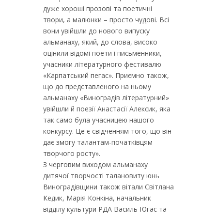
дуже хороші прозові та поетичні
твори, а малюнки – просто чудові. Всі
вони увійшли до нового випуску
альманаху, який, до слова, високо
оцінили відомі поети і письменники,
учасники літературного фестивалю
«Карпатський пегас». Приємно також,
що до представленого на ньому
альманаху «Виноградів літературний»
увійшли й поезії Анастасії Алексик, яка
так само була учасницею нашого
конкурсу. Це є свідченням того, що він
дає змогу талантам-початківцям
творчого росту».
З черговим виходом альманаху
дитячої творчості талановиту юнь
Виноградівщини також вітали Світлана
Кедик, Марія Конкіна, начальник
відділу культури РДА Василь Югас та