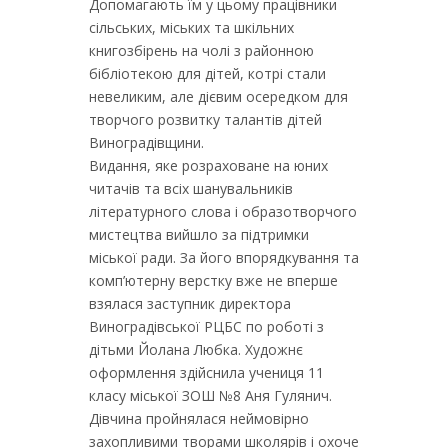
Допомагають їм у цьому працівники
сільських, міських та шкільних
книгозбірень на чолі з районною
бібліотекою для дітей, котрі стали
невеликим, але дієвим осередком для
творчого розвитку талантів дітей
Виноградівщини.
Видання, яке розраховане на юних
читачів та всіх шанувальників
літературного слова і образотворчого
мистецтва вийшло за підтримки
міської ради. За його впорядкування та
комп’ютерну верстку вже не вперше
взялася заступник директора
Виноградівської РЦБС по роботі з
дітьми Йолана Любка. Художнє
оформлення здійснила учениця 11
класу міської ЗОШ №8 Аня Гулянич.
Дівчина пройнялася неймовірно
захопливими творами школярів і охоче