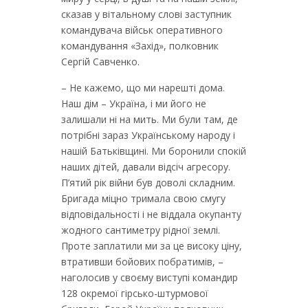
сказав у вітальному слові заступник
командувача військ оперативного
командування «Захід», полковник
Сергій Савченко.
– Не кажемо, що ми нарешті дома.
Наш дім – Україна, і ми його не
залишали ні на мить. Ми були там, де
потрібні зараз Українському народу і
нашій Батьківщині. Ми боронили спокій
наших дітей, давали відсіч агресору.
П’ятий рік війни був доволі складним.
Бригада міцно тримала свою смугу
відповідальності і не віддала окупанту
жодного сантиметру рідної землі.
Проте заплатили ми за це високу ціну,
втративши бойових побратимів, –
наголосив у своєму виступі командир
128 окремої гірсько-штурмової