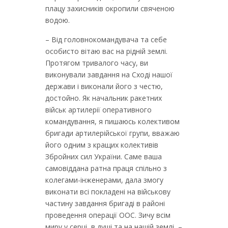
плацу захисників окропили свяченою
водою.
– Від головнокомандувача та себе
особисто вітаю вас на рідній землі.
Протягом тривалого часу, ви
виконували завдання на Сході нашої
держави і виконали його з честю,
достойно. Як начальник ракетних
військ артилерії оперативного
командування, я пишаюсь колективом
бригади артилерійської групи, вважаю
його одним з кращих колективів
Збройних сил України. Саме ваша
самовіддана ратна праця спільно з
колегами-інженерами, дала змогу
виконати всі покладені на військову
частину завдання бригаді в районі
проведення операції ООС. Зичу всім
миру у серці, в душі та на нашій землі, –