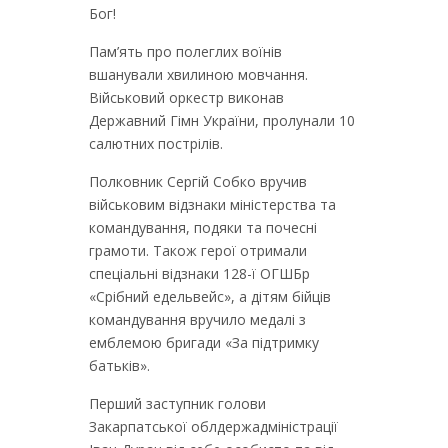
Бог!
Пам’ять про полеглих воїнів
вшанували хвилиною мовчання.
Військовий оркестр виконав
Державний Гімн України, пролунали 10
салютних пострілів.
Полковник Сергій Собко вручив
військовим відзнаки міністерства та
командування, подяки та почесні
грамоти. Також герої отримали
спеціальні відзнаки 128-ї ОГШБр
«Срібний едельвейс», а дітям бійців
командування вручило медалі з
емблемою бригади «За підтримку
батьків».
Перший заступник голови
Закарпатської облдержадміністрації