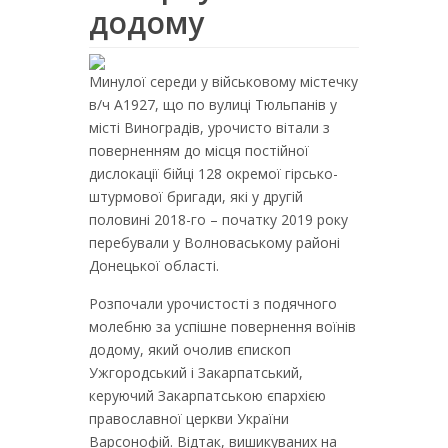
додому
Минулої середи у військовому містечку
в/ч А1927, що по вулиці Тюльпанів у
місті Виноградів, урочисто вітали з
поверненням до місця постійної
дислокації бійці 128 окремої гірсько-
штурмової бригади, які у другій
половині 2018-го – початку 2019 року
перебували у Волноваському районі
Донецької області.
Розпочали урочистості з подячного
молебню за успішне повернення воїнів
додому, який очолив єпископ
Ужгородський і Закарпатський,
керуючий Закарпатською єпархією
православної церкви України
Варсонофій. Відтак, вишикуваних на