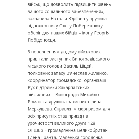
військ, що дозволить підвищити рівень
вашого соціального забезпечення», –
зазначила Наталія Юріївна у вручила
підполковнику Олегу Побережнюку
оберіг для наших бійців – ікону Георгія
Побідоносця.
З поверненням додому військових
привітали заступник Виноградівського
міського голови Василь Ціцей,
полковник запасу В’ячеслав Жиленко,
координатор громадської організації
Рух підтримки Закарпатських
військових – Виноградів Михайло
Роман та дружина захисника Ірина
Меркушева. Справжнім сюрпризом для
всіх присутніх став приїзд на
урочистості великого друга 128
ОГШБр – громадянина Великобританії
Глена Гранта. Маленька городянка