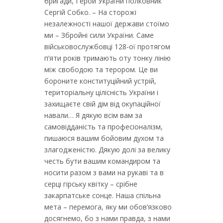
бригади, Герой України полковник
Сергій Собко. – На сторожі
незалежності нашої держави стоїмо
ми – Збройні сили України. Саме
військовослужбовці 128-ої протягом
п’яти років тримають оту тонку лінію
між свободою та терором. Це ви
бороните конституційний устрій,
територіальну цілісність України і
захищаєте свій дім від окупаційної
навали… Я дякую всім вам за
самовідданість та професіоналізм,
пишаюся вашим бойовим духом та
злагодженістю. Дякую долі за велику
честь бути вашим командиром та
носити разом з вами на рукаві та в
серці гірську квітку – срібне
закарпатське сонце. Наша спільна
мета – перемога, яку ми обов’язково
досягнемо, бо з нами правда, з нами