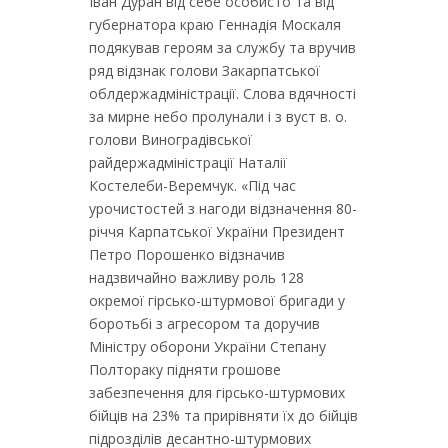
Іван Дуран від себе особисто та від
губернатора краю Геннадія Москаля
подякував героям за службу та вручив
ряд відзнак голови Закарпатської
облдержадміністрації. Слова вдячності
за мирне небо пролунали і з вуст в. о.
голови Виноградівської
райдержадміністрації Наталії
Костелеби-Веремчук. «Під час
урочистостей з нагоди відзначення 80-
річчя Карпатської України Президент
Петро Порошенко відзначив
надзвичайно важливу роль 128
окремої гірсько-штурмової бригади у
боротьбі з агресором та доручив
Міністру оборони України Степану
Полтораку підняти грошове
забезпечення для гірсько-штурмових
бійців на 23% та прирівняти їх до бійців
підрозділів десантно-штурмових