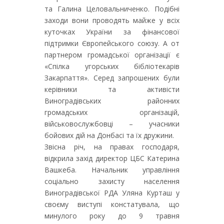
та Галина Целовальниченко. Подібні
заходи вони проводять майже у всіх
куточках України за фінансової
підтримки Європейського союзу. А от
партнером громадської організації є
«Спілка угорських бібліотекарів
Закарпаття». Серед запрошених були
керівники та активісти
Виноградівських районних
громадських організацій,
військовослужбовці – учасники
бойових дій на Донбасі та їх дружини.
Звісна річ, на правах господаря,
відкрила захід директор ЦБС Катерина
Вашкеба. Начальник управління
соціально захисту населення
Виноградівської РДА Уляна Курташ у
своєму виступі констатувала, що
минулого року до 9 травня