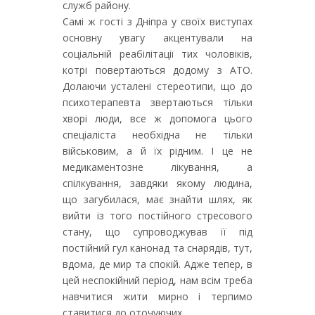
служб району.
Самі ж гості з Дніпра у своїх виступах
основну увагу акцентували на
соціальній реабілітації тих чоловіків,
котрі повертаються додому з АТО.
Долаючи усталені стереотипи, що до
психотерапевта звертаються тільки
хворі люди, все ж допомога цього
спеціаліста необхідна не тільки
військовим, а й їх рідним. І це не
медикаментозне лікування, а
спілкування, завдяки якому людина,
що загубилася, має знайти шлях, як
вийти із того постійного стресового
стану, що супроводжував її під
постійний гул канонад та снарядів, тут,
вдома, де мир та спокій. Адже тепер, в
цей неспокійний період, нам всім треба
навчитися жити мирно і терпимо
ставитися до оточуючих.