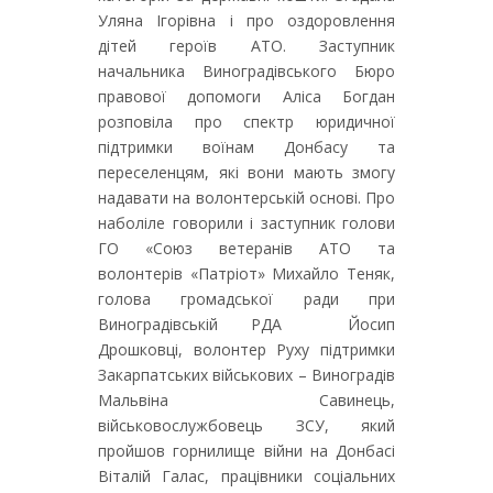
Уляна Ігорівна і про оздоровлення
дітей героїв АТО. Заступник
начальника Виноградівського Бюро
правової допомоги Аліса Богдан
розповіла про спектр юридичної
підтримки воїнам Донбасу та
переселенцям, які вони мають змогу
надавати на волонтерській основі. Про
наболіле говорили і заступник голови
ГО «Союз ветеранів АТО та
волонтерів «Патріот» Михайло Теняк,
голова громадської ради при
Виноградівській РДА Йосип
Дрошковці, волонтер Руху підтримки
Закарпатських військових – Виноградів
Мальвіна Савинець,
військовослужбовець ЗСУ, який
пройшов горнилище війни на Донбасі
Віталій Галас, працівники соціальних