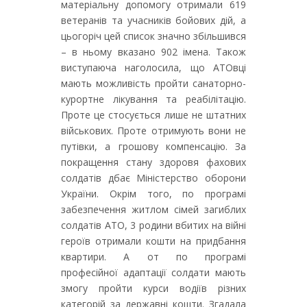
матеріальну допомогу отримали 619
ветеранів та учасників бойових дій, а
цьогоріч цей список значно збільшився
– в ньому вказано 902 імена. Також
виступаюча наголосила, що АТОвці
мають можливість пройти санаторно-
курортне лікування та реабілітацію.
Проте це стосується лише не штатних
військових. Проте отримують вони не
путівки, а грошову компенсацію. За
покращення стану здоровя фахових
солдатів дбає Міністерство оборони
України. Окрім того, по програмі
забезпечення житлом сімей загиблих
солдатів АТО, 3 родини вбитих на війні
героїв отримали кошти на придбання
квартири. А от по програмі
професійної адаптації солдати мають
змогу пройти курси водіїв різних
категорій за державні кошти. Згадала