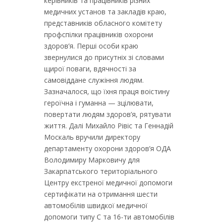
керівників та працівників різних
медичних установ та закладів краю,
представників обласного комітету
профспілки працівників охорони
здоров’я. Перші особи краю
звернулися до присутніх зі словами
щирої поваги, вдячності за
самовіддане служіння людям.
Зазначалося, що їхня праця воістину
героїчна і гуманна — зцілювати,
повертати людям здоров’я, рятувати
життя. Далі Михайло Рівіс та Геннадій
Москаль вручили директору
департаменту охорони здоров’я ОДА
Володимиру Марковичу для
Закарпатського територіального
Центру екстреної медичної допомоги
сертифікати на отримання шести
автомобілів швидкої медичної
допомоги типу С та 16-ти автомобілів