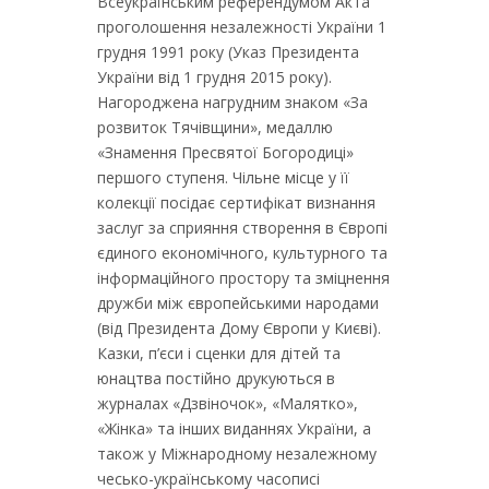
Всеукраїнським референдумом Акта
проголошення незалежності України 1
грудня 1991 року (Указ Президента
України від 1 грудня 2015 року).
Нагороджена нагрудним знаком «За
розвиток Тячівщини», медаллю
«Знамення Пресвятої Богородиці»
першого ступеня. Чільне місце у її
колекції посідає сертифікат визнання
заслуг за сприяння створення в Європі
єдиного економічного, культурного та
інформаційного простору та зміцнення
дружби між європейськими народами
(від Президента Дому Європи у Києві).
Казки, п’єси і сценки для дітей та
юнацтва постійно друкуються в
журналах «Дзвіночок», «Малятко»,
«Жінка» та інших виданнях України, а
також у Міжнародному незалежному
чесько-українському часописі