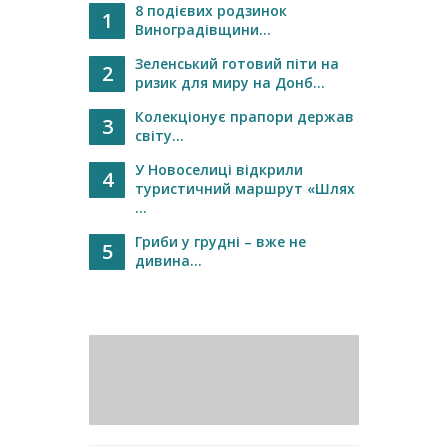
8 подієвих родзинок
1
Виноградівщини...
Зеленський готовий піти на
2
ризик для миру на Донб...
Колекціонує прапори держав
3
світу...
У Новоселиці відкрили
4
туристичний маршрут «Шлях
...
Гриби у грудні – вже не
5
дивина...