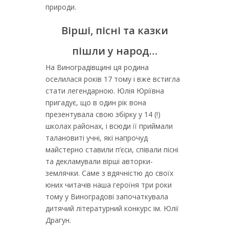
природи.
Вірші, пісні та казки
пішли у народ…
На Виноградівщині ця родина
оселилася років 17 тому і вже встигла
стати легендарною. Юлія Юріївна
пригадує, що в один рік вона
презентувала свою збірку у 14 (!)
школах районах, і всюди її приймали
талановиті учні, які напрочуд
майстерно ставили п’єси, співали пісні
та декламували вірші авторки-
землячки. Саме з вдячністю до своїх
юних читачів наша героїня три роки
тому у Виноградові започаткувала
дитячий літературний конкурс ім. Юлії
Драгун.