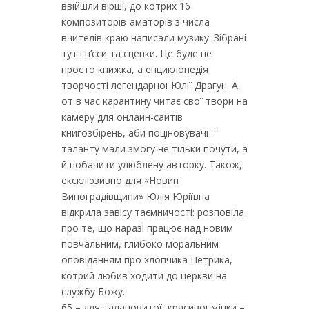
ввійшли вірші, до котрих 16
композиторів-аматорів з числа
вчителів краю написали музику. Зібрані
тут і п’єси та сценки. Це буде не
просто книжка, а енциклопедія
творчості легендарної Юлії Драгун. А
от в час карантину читає свої твори на
камеру для онлайн-сайтів
книгозбірень, аби поціновувачі її
таланту мали змогу не тільки почути, а
й побачити улюблену авторку. Також,
ексклюзивно для «Новин
Виноградівщини» Юлія Юріївна
відкрила завісу таємничості: розповіла
про те, що наразі працює над новим
повчальним, глибоко моральним
оповіданням про хлопчика Петрика,
котрий любив ходити до церкви на
службу Божу.
65 – для талановитої, красивої жінки –