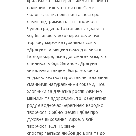
крилами за її материнськими плечима і
надійним тилом по життю. Саме
чоловік, сини, невістки та шестеро
онуків підтримують її і в творчості.
Чудова родина. Та й знають Драгунів
усі, більшою мірою через «смачну»
торгову марку натуральних соків
«Драгун» та меценатську діяльність
Володимира, який допомагає всім, хто
опинився в біді. Загалом, Драгуни –
унікальний тандем. Якщо чоловіки
«підживлюють» підростаюче покоління
смачними натуральними соками, щоб
хлопчики та дівчатка росли фізично
міцними та здоровими, то їх берегиня
роду є водночас берегинею народної
творчості Срібної землі і дбає про
духовне виховання. Адже, у всій
творчості Юлії Юріївни
спостерігається любов до Бога та до