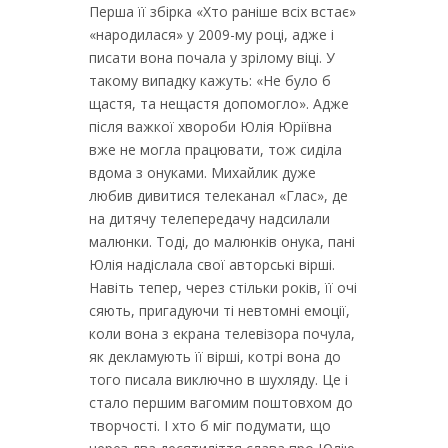
Перша її збірка «Хто раніше всіх встає»
«народилася» у 2009-му році, адже і
писати вона почала у зрілому віці. У
такому випадку кажуть: «Не було б
щастя, та нещастя допомогло». Адже
після важкої хвороби Юлія Юріївна
вже не могла працювати, тож сиділа
вдома з онуками. Михайлик дуже
любив дивитися телеканал «Глас», де
на дитячу телепередачу надсилали
малюнки. Тоді, до малюнків онука, пані
Юлія надіслала свої авторські вірші.
Навіть тепер, через стільки років, її очі
сяють, пригадуючи ті невтомні емоції,
коли вона з екрана телевізора почула,
як декламують її вірші, котрі вона до
того писала виключно в шухляду. Це і
стало першим вагомим поштовхом до
творчості. І хто б міг подумати, що