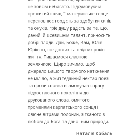
це зовсім небагато. Підсумовуючи
прожитий шлях, її материнське серце
переповнює гордість за здобутки синів
та онуків, гріє душу радість за те, що,
даний їй Всевишнім талант, приносить
добрі плоди. Дай, Боже, Вам, Юліє
Юріївно, ще довгих та плідних років
життя. Пишаємося славною
землячкою. Щиро зичимо, щоб
джерело Вашого творчого натхнення
не міліло, а життєдайний нектар поезії
та прози сповна вгамовував спрагу
підростаючого покоління до
друкованого слова, омитого
променями карпатського сонця і
овіяне вітрами полонин, зітканого з
любові до Бога та даної ним природи.
Наталія Кобаль