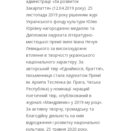
адміністрації «За розвиток
Закарпаття» (12.04.2019 року). 25
листопада 2019 року рішенням журі
Українського фонду культури Юлію
Юріївну нагороджено медаллю та
Дипломом лауреата літературно-
мистецької премії імені Івана Нечуя-
Левицького за високохудожнє
втілення в творчості українського
національного характеру. За
авторський твір «Єднаймося, браття!»,
письменниця стала лауреатом Премії
ім. Архипа Тесленка (м. Прага, Чеська
Республіка) у номінації «кращий
поетичний твір, опублікований в
журналі «Мандрівник» у 2019-му році».
За активну творчу, громадську та
благодійну діяльність на ниві
відродження і розвитку національної
культури, 25 травня 2020 року,