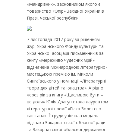
«Мандрівник», засновником якого є
товариство «Опір» Західної України в
Празі, чеської республіки.
7 листопада 2017 року за рішенням
журі Українського Фонду культури та
Української асоціації письменників за
книгу «Мереживо чудесних мрій»
відзначена Міжнародною літературно-
мистецькою премією ім. Миколи
Сингаївського у номінації «Літературні
твори для дітей та юнацтва». А рівно
через рік за книгу «Щасливою бути –
це доля» Юлія Драгун стала лауреатом
літературної премії «Гілка Золотого
каштана». Її груди увінчала медаль –
відзнака Закарпатської обласної ради
та Закарпатської обласної державної