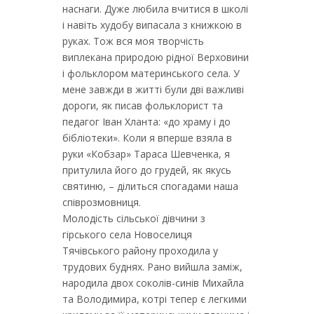
наснаги. Дуже любила вчитися в школі
і навіть худобу випасала з книжкою в
руках. Тож вся моя творчість
виплекана природою рідної Верховини
і фольклором материнського села. У
мене завжди в житті були дві важливі
дороги, як писав фольклорист та
педагог Іван Хланта: «до храму і до
бібліотеки». Коли я вперше взяла в
руки «Кобзар» Тараса Шевченка, я
притулила його до грудей, як якусь
святиню, – ділиться спогадами наша
співрозмовниця.
Молодість сільської дівчини з
гірського села Новоселиця
Тячівського району проходила у
трудових буднях. Рано вийшла заміж,
народила двох соколів-синів Михайла
та Володимира, котрі тепер є легкими