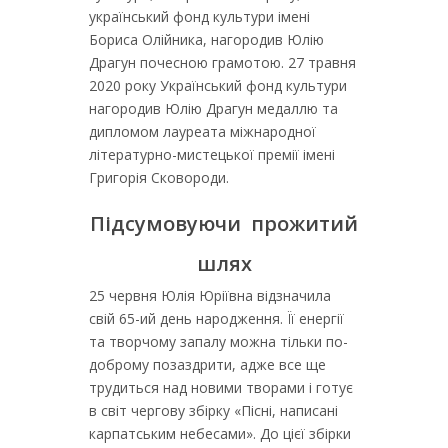
український фонд культури імені
Бориса Олійника, нагородив Юлію
Драгун почесною грамотою. 27 травня
2020 року Український фонд культури
нагородив Юлію Драгун медаллю та
дипломом лауреата міжнародної
літературно-мистецької премії імені
Григорія Сковороди.
Підсумовуючи прожитий
шлях
25 червня Юлія Юріївна відзначила
свій 65-ий день народження. Її енергії
та творчому запалу можна тільки по-
доброму позаздрити, адже все ще
трудиться над новими творами і готує
в світ чергову збірку «Пісні, написані
карпатським небесами». До цієї збірки