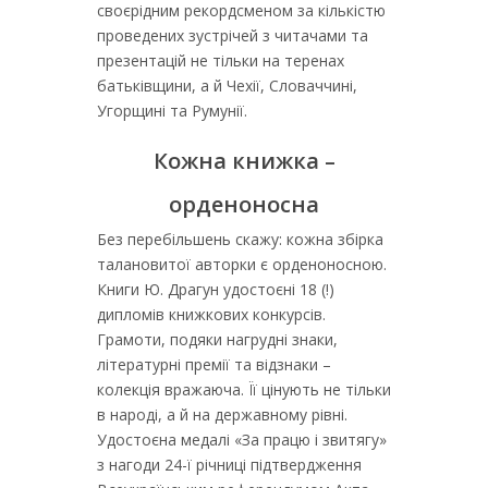
своєрідним рекордсменом за кількістю
проведених зустрічей з читачами та
презентацій не тільки на теренах
батьківщини, а й Чехії, Словаччині,
Угорщині та Румунії.
Кожна книжка –
орденоносна
Без перебільшень скажу: кожна збірка
талановитої авторки є орденоносною.
Книги Ю. Драгун удостоєні 18 (!)
дипломів книжкових конкурсів.
Грамоти, подяки нагрудні знаки,
літературні премії та відзнаки –
колекція вражаюча. Її цінують не тільки
в народі, а й на державному рівні.
Удостоєна медалі «За працю і звитягу»
з нагоди 24-ї річниці підтвердження