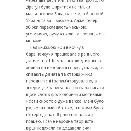
через два десятиліття слава про Юлію
Драгун буде ширитися не тільки
мальовничим Закарпаттям, а й по всій
Україні та за її межами. Адже тепер її
збірки перекладають чеською,
угорською, румунською та словацькою
мовами.
– Над книжкою «Ой віночку з
барвіночку» я працювала з раннього
дитинства. Ще маленькою дівчинкою
ходила на вечорниці і прислухалася, як
співають дівчата та старші жінки
народні пісні і запам’ятовувала їх, а
згодом усе записувала і почала писати
щось своє з фольклорними мотивами.
Рости сиротою дуже важко. Мені було
рік, коли помер батько, а в мами було
п’ятеро дівчат. Я рано пізналася з
працею. І саме народна творчість,
вірші надихали та додавали сил і