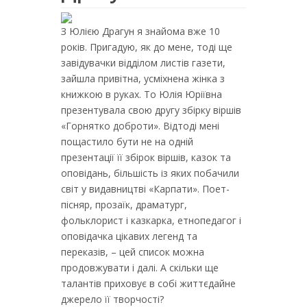
З Юлією Драгун я знайома вже 10
років. Пригадую, як до мене, тоді ще
завідувачки відділом листів газети,
зайшла привітна, усміхнена жінка з
книжкою в руках. То Юлія Юріївна
презентувала свою другу збірку віршів
«Горнятко доброти». Відтоді мені
пощастило бути не на одній
презентації її збірок віршів, казок та
оповідань, більшість із яких побачили
світ у видавництві «Карпати». Поет-
пісняр, прозаїк, драматург,
фольклорист і казкарка, етнопедагог і
оповідачка цікавих легенд та
переказів, – цей список можна
продовжувати і далі. А скільки ще
талантів приховує в собі життєдайне
джерело її творчості?