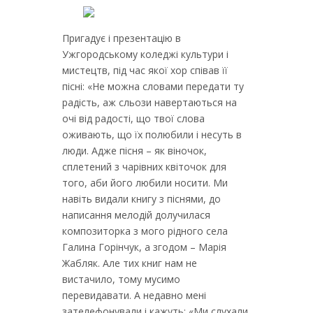
Пригадує і презентацію в
Ужгородському коледжі культури і
мистецтв, під час якої хор співав її
пісні: «Не можна словами передати ту
радість, аж сльози навертаються на
очі від радості, що твої слова
оживають, що їх полюбили і несуть в
люди. Адже пісня – як віночок,
сплетений з чарівних квіточок для
того, аби його любили носити. Ми
навіть видали книгу з піснями, до
написання мелодій долучилася
композиторка з мого рідного села
Галина Горінчук, а згодом – Марія
Жабляк. Але тих книг нам не
вистачило, тому мусимо
перевидавати. А недавно мені
зателефонували і кажуть: «Ми слухали,