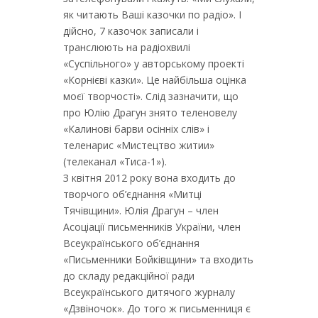
як читають Ваші казочки по радіо». І
дійсно, 7 казочок записали і
транслюють на радіохвилі
«Суспільного» у авторському проекті
«Корнієві казки». Це найбільша оцінка
моєї творчості». Слід зазначити, що
про Юлію Драгун знято теленовелу
«Калинові барви осінніх слів» і
теленарис «Мистецтво житии»
(телеканал «Тиса-1»).
З квітня 2012 року вона входить до
творчого об’єднання «Митці
Тячівщини». Юлія Драгун – член
Асоціації письменників України, член
Всеукраїнського об’єднання
«Письменники Бойківщини» та входить
до складу редакційної ради
Всеукраїнського дитячого журналу
«Дзвіночок». До того ж письменниця є