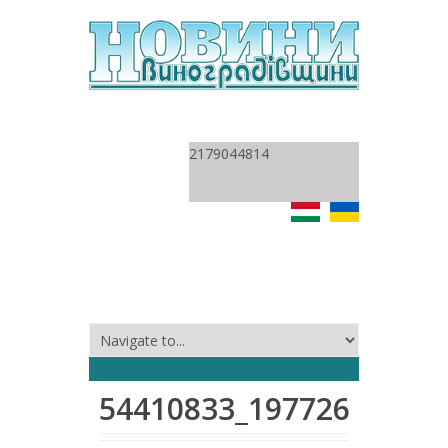
2179044814
54410833_19772612790