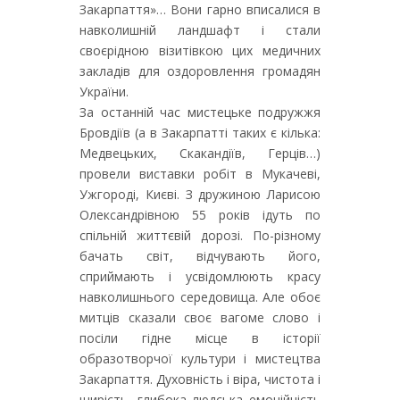
Закарпаття»… Вони гарно вписалися в
навколишній ландшафт і стали
своєрідною візитівкою цих медичних
закладів для оздоровлення громадян
України.
За останній час мистецьке подружжя
Бровдіїв (а в Закарпатті таких є кілька:
Медвецьких, Скакандіїв, Герців…)
провели виставки робіт в Мукачеві,
Ужгороді, Києві. З дружиною Ларисою
Олександрівною 55 років ідуть по
спільній життєвій дорозі. По-різному
бачать світ, відчувають його,
сприймають і усвідомлюють красу
навколишнього середовища. Але обоє
митців сказали своє вагоме слово і
посіли гідне місце в історії
образотворчої культури і мистецтва
Закарпаття. Духовність і віра, чистота і
щирість, глибока людська емоційність