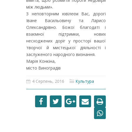
вмита, щоб розмити пороги недовіри
між людьми».
З неповторним ювілеєм Вас, дорогі
Іване Васильовичу та Ларисо
Олександрівно. Божої благодаті і
взаємної підтримки, нових
несходжених доріг у просторі вашої
творчої й мистецької діяльності і
заслуженого народного визнання.
Марія Конкіна,
місто Виноградів
4 Серпень, 2016
Культура