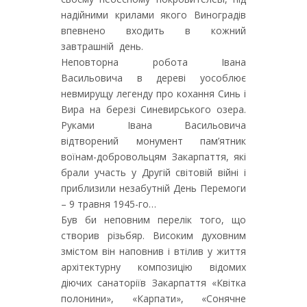
надійними крилами якого Виноградів
впевнено входить в кожний
завтрашній день.
Неповторна робота Івана
Васильовича в дереві уособлює
невмирущу легенду про кохання Синь і
Вира на березі Синевирського озера.
Руками Івана Васильовича
відтворений монумент пам’ятник
воїнам-добровольцям Закарпаття, які
брали участь у Другій світовій війні і
приблизили незабутній День Перемоги
– 9 травня 1945-го…
Був би неповним перелік того, що
створив різьбяр. Високим духовним
змістом він наповнив і втілив у життя
архітектурну композицію відомих
діючих санаторіїв Закарпаття «Квітка
полонини», «Карпати», «Сонячне