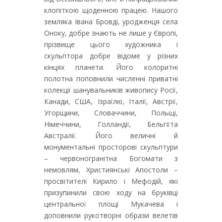
клопіткою щоденною працею. Нашого
земляка Івана Бровді, уродженця села
Оноку, добре знають не лише у Європі,
прізвище цього художника і
скульптора добре відоме у різних
кінцях планети. Його колоритні
полотна поповнили численні приватні
колекції шанувальників живопису Росії,
Канади, США, Ізраїлю, Італії, Австрії,
Угорщини, Словаччини, Польщі,
Німеччини, Голландії, Бельгіїта
Австралії. Його величні й
монументальні просторові скульптури
– червоногранітна Богомати з
немовлям, Християнські Апостоли –
просвітителі Кирило і Мефодій, які
призупинили свою ходу на бруківці
центральної площі Мукачева і
доповнили рукотворні образи велетів