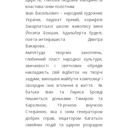
властива їхнім полотнам.
Іван Васильович – народний художник
України, лауреат премій, корифеїв
Закарпатської школи живопису імені
Йосипа Бокшая, Адальберта Ерделі,
поета-антифашиста Дмитра
Вакарова…
Амплітуда творчих захоплень,
глибинний пласт народної культури,
звичаєвості і святкових обрядів
накладають свій відбиток на творчі
задуми, виношені майбутні композиції і
своєрідне їхнє втілення в життя. Як
батьки Іван та Лариса Бровді
пишаються доньками Тамарою та
Кароліною, 19-річною внучкою
Стефанією, яка є їхнім генератором
добрих справ, ініціатором багатьох
сімейних подій та щирою розрадою