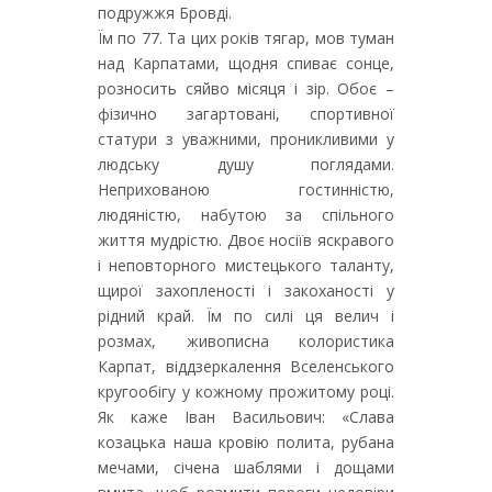
подружжя Бровді.
Їм по 77. Та цих років тягар, мов туман
над Карпатами, щодня спиває сонце,
розносить сяйво місяця і зір. Обоє –
фізично загартовані, спортивної
статури з уважними, проникливими у
людську душу поглядами.
Неприхованою гостинністю,
людяністю, набутою за спільного
життя мудрістю. Двоє носіїв яскравого
і неповторного мистецького таланту,
щирої захопленості і закоханості у
рідний край. Їм по силі ця велич і
розмах, живописна колористика
Карпат, віддзеркалення Вселенського
кругообігу у кожному прожитому році.
Як каже Іван Васильович: «Слава
козацька наша кровію полита, рубана
мечами, січена шаблями і дощами