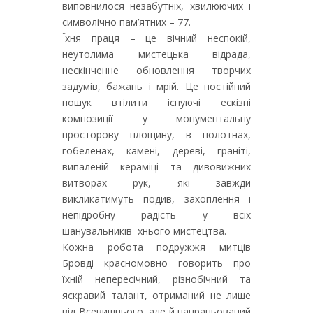
виповнилося незабутніх, хвилюючих і
символічно пам’ятних – 77.
Їхня праця – це вічний неспокій,
неутолима мистецька відрада,
нескінченне обновлення творчих
задумів, бажань і мрій. Це постійний
пошук втілити існуючі ескізні
композиції у монументальну
просторову площину, в полотнах,
гобеленах, камені, дереві, граніті,
випаленій кераміці та дивовижних
витворах рук, які завжди
викликатимуть подив, захоплення і
непідробну радість у всіх
шанувальників їхнього мистецтва.
Кожна робота подружжя митців
Бровді красномовно говорить про
їхній непересічний, різнобічний та
яскравий талант, отриманий не лише
від Всевишнього, але й напрацьований