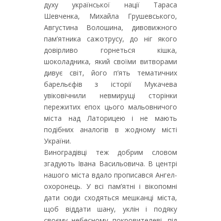
духу української нації Тараса
Шевченка, Михайла Грушевського,
Августина Волошина, дивовижного
пам’ятника сажотрусу, до ніг якого
довірливо горнеться кішка,
шоколадника, який своїми витворами
дивує світ, його п’ять тематичних
барельєфів з історії Мукачева
увіковічнили невмирущі сторінки
пережитих епох цього мальовничого
міста над Латорицею і не мають
подібних аналогів в жодному місті
України.
Виноградівці теж добрим словом
згадують Івана Васильовича. В центрі
нашого міста вдало прописався Ангел-
охоронець. У всі пам’ятні і вікопомні
дати сюди сходяться мешканці міста,
щоб віддати шану, уклін і подяку
своєму небесному покровителеві, під