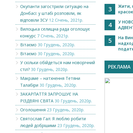
Жити,
Окупанти загострили ситуацію на
3
красою
Донбасі: у штабі розповіли, як
відповіли ЗСУ
12 Січень, 2021р.
У НОВ
4
АДВЕНТ
Вилоцька селищна рада оголошує
конкурс
7 Січень, 2021р.
На Вин
5
надхо
Вітаємо
30 Грудень, 2020р.
податку
Вітаємо
30 Грудень, 2020р.
У скільки обійдеться нам новорічний
РЕКЛАМА
стіл?
30 Грудень, 2020р.
Макраме – натхнення Тетяни
Талабіри
30 Грудень, 2020р.
ЗАКАРПАТТЯ ЗАПРОШУЄ НА
РІЗДВЯНІ СВЯТА
30 Грудень, 2020р.
Оголошення
23 Грудень, 2020р.
Святослав Гал: Я люблю робити
людей добрішими
23 Грудень, 2020р.