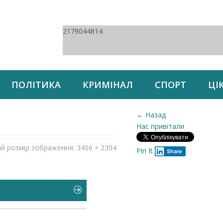
2179044814
ПОЛІТИКА
КРИМІНАЛ
СПОРТ
ЦІ
← Назад
Нас привітали
ий розмір зображення: 3456 × 2304
Pin It
Share