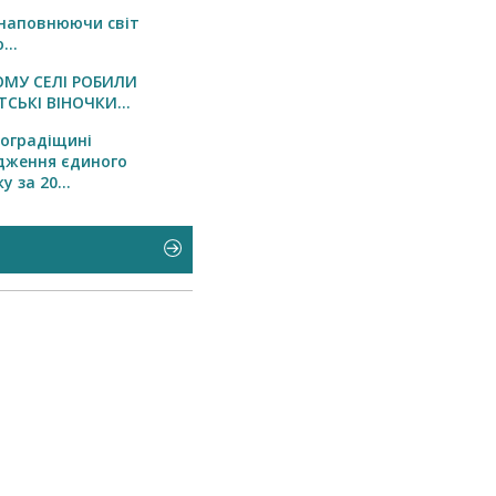
 наповнюючи світ
...
ОМУ СЕЛІ РОБИЛИ
СЬКІ ВІНОЧКИ...
оградіщині
дження єдиного
 за 20...