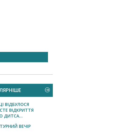
Вилоцька селищна рада
оголошує конкурс...
ЛЯРНІШЕ
ЦІ ВІДБУЛОСЯ
СТЕ ВІДКРИТТЯ
 ДИТСА...
АТУРНИЙ ВЕЧІР