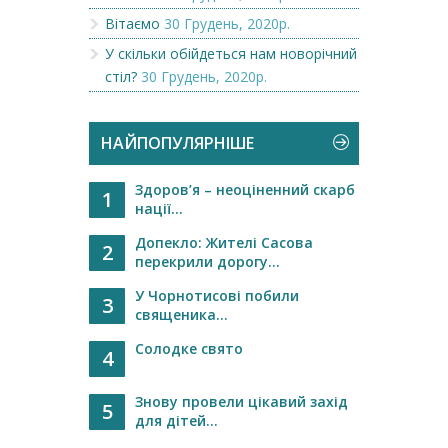
Вітаємо
30 Грудень, 2020р.
У скільки обійдеться нам новорічний
стіл?
30 Грудень, 2020р.
НАЙПОПУЛЯРНІШЕ
Здоров’я – неоціненний скарб
1
нації...
Допекло: Жителі Сасова
2
перекрили дорогу...
У Чорнотисові побили
3
священика...
Солодке свято
4
Знову провели цікавий захід
5
для дітей...