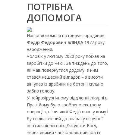
ПОТРІБНА
ДОПОМОГА
Нашої допомоги потребує городянин
Федір Федорович БЛІНДА
1977 року
народження.
Чоловік у лютому 2020 року поїхав на
заробітки до Чехії. За тиждень до того,
як мав повернутися додому, з ним
стався нещасний випадок – з висоти
він упав із драбини на бетон і сильно
забив голову.
У нейрохірургічному відділенні лікарні в
Празі йому було зроблено екстрену
операцію, після якої Федір впав у кому і
був підключений до апарату штучної
вентиляції легенів. Дякувати Богу,
через деякий час чоловік вийшов із