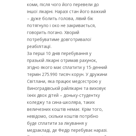
коми, після чого його перевели до
іншої лікарні. Наразі стан його важкий
– дуже болить голова, лівий бік
потягнуло і око не закривається,
говорить погано. Хворий
потребуватиме довготривалої
реабілітації.
За перші 10 днів перебування у
празькій лікарні отримав рахунок,
згідно якого має сплатити у 15-денний
термін 275.990 тисяч корун. У дружини
Світлани, яка працює медсестрою у
Виноградівській райлікарні та виховує
їхніх двох дітей – доньку-студентку
коледжу та сина-школяра, таких
величезних коштів немає. Крім того,
невідомо, скільки коштів потрібно
буде сплатити за лікування у
медзакладі, де Федір перебуває наразі.