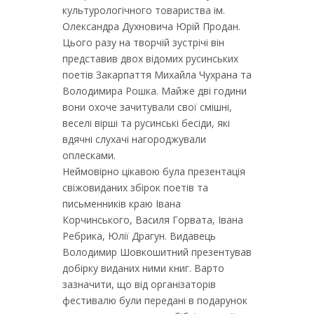
культурологічного товариства ім.
Олександра Духновича Юрій Продан.
Цього разу на творчій зустрічі він
представив двох відомих русинських
поетів Закарпаття Михайла Чухрана та
Володимира Рошка. Майже дві години
вони охоче зачитували свої смішні,
веселі вірші та русинські бесіди, які
вдячні слухачі нагороджували
оплесками.
Неймовірно цікавою була презентація
свіжовиданих збірок поетів та
письменників краю Івана
Корчинського, Василя Горвата, Івана
Ребрика, Юлії Драгун. Видавець
Володимир Шовкошитний презентував
добірку виданих ними книг. Варто
зазначити, що від організаторів
фестивалю були передані в подарунок