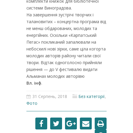
комплекти книжок для бібліотечної
системи Виноградова.
На завершення зустрічі творчих і
талановитих – концертна програма від
не менш обдарованих, молодих та
енергійних. Оскільки «Карпатський
Пегас» покликаний запалювали на
небосхилі нові зірки, саме ціла когорта
молодих авторів району читали свої
твори. Відтак одноголосно прийняли
рішення — до V фестивалю видати
Альманах молодих авторівю
Вл. інф
.
31 Серпень, 2018
Без категорії
,
Фото