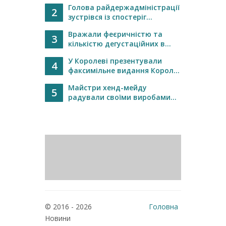
Голова райдержадміністрації
2
зустрівся із спостеріг...
Вражали феєричністю та
3
кількістю дегустаційних в...
У Королеві презентували
4
факсимільне видання Корол...
Майстри хенд-мейду
5
радували своїми виробами...
© 2016 - 2026
Головна
Новини
Реклама