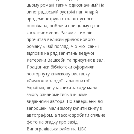
цьому романі таким однозначним? На
виноградівській зустрічі пан Андрій
продемонстрував талант усного
оповідача, роблячи при цьому цікаві
спостереження. Разом з тим він
прочитав великий уривок нового
роману «Твій погляд, Чіо-Чіо- сан» і
відповів на ряд запитань ведучої
Катерини Вашкеби та присутніх в залі.
Працівники бібліотеки оформили
розгорнуту книжкову виставку
«Символ молодої талановитої
України», де учасники заходу мали
змогу ознайомитись з іншими
виданнями автора. По завершенні всі
запрошені мали змогу купити книгу з
автографом, а також зробити спільне
фото на згадку про захід.
Виноградівська районна ЦБС