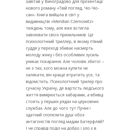
завітав у Виноградово для презентації
нового роману «Твій погляд, Чіо-Чіо-
сан». Книга вийшла в світ у
видавництві «Meridian Czernowitz»
тиждень тому, але вже встигла
завоювати своїх прихильників. Це
психологічний триллер, в якому п’яний
суддя у переході збиває насмерть
молоду жінку і без особливих зусиль
уникає покарання. Але чоловік збитої –
не з тих, кого можна купити чи
залякати, він краще втратить усе, та
відомстить. Психологічний трилер про
сучасну Україну, де вартість людського
життя вимірюється хабарами, а вбивці
стоять у перших рядах на церковних
службах. Але до чого тут Пучіні і
здатний спопелити душі обох
антагоністів погляд мадам Батерфляй?
І чи справді поділ на добро і зло є в