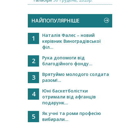
НАЙПОПУЛЯРНІШЕ
Наталія Фалес – новий
1
керівник Виноградівської
філ...
Рука допомоги від
2
благодійного фонду...
Врятуймо молодого солдата
3
разом!...
Юні баскетболістки
4
отримали від афганців
подарунк...
Як учні та роми професію
5
вибирали...