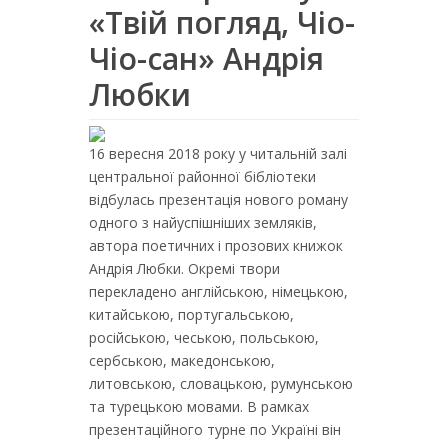
«Твій погляд, Чіо-
Чіо-сан» Андрія
Любки
16 вересня 2018 року у читальній залі
центральної районної бібліотеки
відбулась презентація нового роману
одного з найуспішніших земляків,
автора поетичних і прозових книжок
Андрія Любки. Окремі твори
перекладено англійською, німецькою,
китайською, португальською,
російською, чеською, польською,
сербською, македонською,
литовською, словацькою, румунською
та турецькою мовами. В рамках
презентаційного турне по Україні він