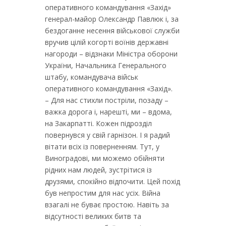
оперативного командування «Захід»
генерал-майор Олександр Павлюк і, за
бездоганне несення військової служби
вручив цілій когорті воїнів державні
нагороди – відзнаки Міністра оборони
України, Начальника Генерального
штабу, командувача військ
оперативного командування «Захід».
– Для нас стихли постріли, позаду –
важка дорога і, нарешті, ми – вдома,
на Закарпатті. Кожен підрозділ
повернувся у свій гарнізон. І я радий
вітати всіх із поверненням. Тут, у
Виноградові, ми можемо обійняти
рідних нам людей, зустрітися із
друзями, спокійно відпочити. Цей похід
був непростим для нас усіх. Війна
взагалі не буває простою. Навіть за
відсутності великих битв та