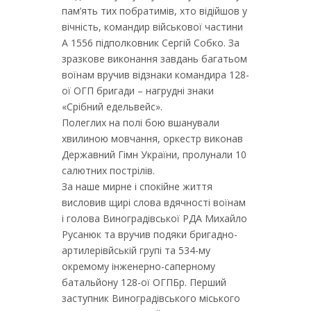
пам’ять тих побратимів, хто відійшов у
вічність, командир військової частини
А 1556 підполковник Сергій Собко. За
зразкове виконання завдань багатьом
воїнам вручив відзнаки командира 128-
ої ОГП бригади – нагрудні знаки
«Срібний едельвейс».
Полеглих на полі бою вшанували
хвилиною мовчання, оркестр виконав
Державний Гімн України, пролунали 10
салютних пострілів.
За наше мирне і спокійне життя
висловив щирі слова вдячності воїнам
і голова Виноградівської РДА Михайло
Русанюк та вручив подяки бригадно-
артилерівйській групі та 534-му
окремому інженерно-саперному
батальйону 128-ої ОГПБр. Перший
заступник Виноградівського міського