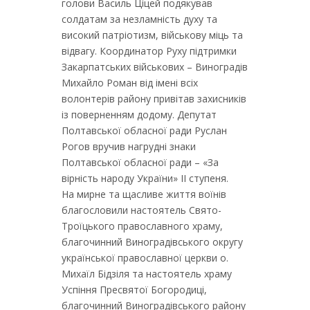
голови Василь Ціцей подякував
солдатам за незламність духу та
високий патріотизм, військову міць та
відвагу. Координатор Руху підтримки
Закарпатських військових – Виноградів
Михайло Роман від імені всіх
волонтерів району привітав захисників
із поверненням додому. Депутат
Полтавської обласної ради Руслан
Рогов вручив нагрудні знаки
Полтавської обласної ради – «За
вірність народу України» ІІ ступеня.
На мирне та щасливе життя воїнів
благословили настоятель Свято-
Троїцького православного храму,
благочинний Виноградівського округу
української православної церкви о.
Михаїл Бідзіля та настоятель храму
Успіння Пресвятої Богородиці,
благочинний Виноградівського району