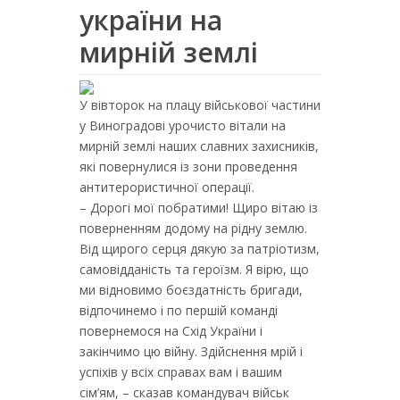
україни на
мирній землі
У вівторок на плацу військової частини
у Виноградові урочисто вітали на
мирній землі наших славних захисників,
які повернулися із зони проведення
антитерористичної операції.
– Дорогі мої побратими! Щиро вітаю із
поверненням додому на рідну землю.
Від щирого серця дякую за патріотизм,
самовідданість та героїзм. Я вірю, що
ми відновимо боєздатність бригади,
відпочинемо і по першій команді
повернемося на Схід України і
закінчимо цю війну. Здійснення мрій і
успіхів у всіх справах вам і вашим
сім’ям, – сказав командувач військ