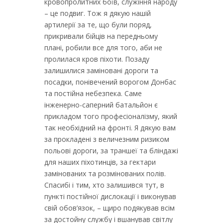
кровопролитних боїв, служіння народу
– це подвиг. Тож я дякую нашій
артилерії за те, що були поряд,
прикривали бійців на передньому
плані, робили все для того, аби не
пролилася кров піхоти. Позаду
залишилися заміновані дороги та
посадки, понівечений ворогом Донбас
та постійна небезпека. Саме
інженерно-саперний батальйон є
прикладом того професіоналізму, який
так необхідний на фронті. Я дякую вам
за прокладені з величезним ризиком
польові дороги, за траншеї та бліндажі
для наших піхотинців, за гектари
замінованих та розмінованих полів.
Спасибі і тим, хто залишився тут, в
пункті постійної дислокації і виконував
свій обов’язок, – щиро подякував всім
за достойну службу і вшанував світлу