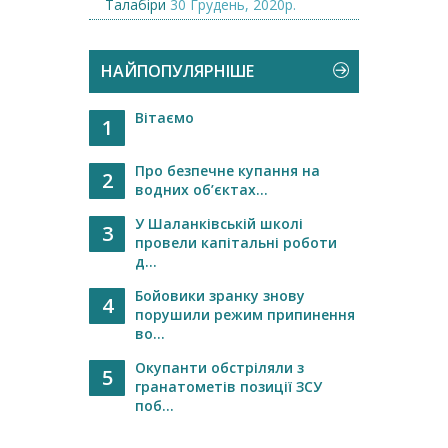
Талабіри
30 Грудень, 2020р.
НАЙПОПУЛЯРНІШЕ
Вітаємо
1
Про безпечне купання на
2
водних об’єктах...
У Шаланківській школі
3
провели капітальні роботи
д...
Бойовики зранку знову
4
порушили режим припинення
во...
Окупанти обстріляли з
5
гранатометів позиції ЗСУ
поб...