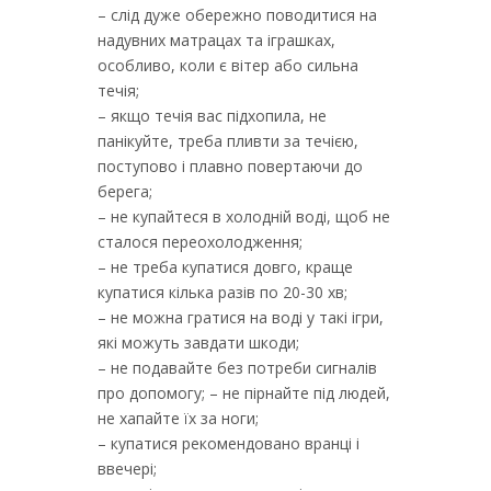
– слід дуже обережно поводитися на
надувних матрацах та іграшках,
особливо, коли є вітер або сильна
течія;
– якщо течія вас підхопила, не
панікуйте, треба пливти за течією,
поступово i плавно повертаючи до
берега;
– не купайтеся в холодній воді, щоб не
сталося переохолодження;
– не треба купатися довго, краще
купатися кілька разів по 20-30 хв;
– не можна гратися на воді у такі ігри,
які можуть завдати шкоди;
– не подавайте без потреби сигналів
про допомогу; – не пірнайте під людей,
не хапайте їх за ноги;
– купатися рекомендовано вранці i
ввечері;