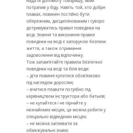
надати допомогу товаришу, який
потрапив у біду. Навіть той, хто добре
плаває, повинен постійно бути
обережним, дисциплінованим і суворо
дотримуватись правил поведінки на
воді. Знання та виконання правил
поведінки на воді є запорукою безпеки
життя, а також отримання
задоволення від відпочинку.
Тож запам’ятайте правила безпечної
поведінки на воді та біля води:
– діти повинні купатися обов’язково
під наглядом дорослих;
– вчитися плавати потрібно під
керівництвом інструктора або батьків;
– не купайтеся i не пірнайте у
незнайомих місцях, це можна робити у
спеціально відведених місцях;
– не можна запливати за
обмежувальні знаки;