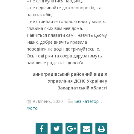
– не слід купатися наодинці;
– не підпливайте до коловоротів, та
плавзасобів;
– не стрибайте головою вниз у місцях,
глибина яких вам невідома.
Навчіться плавати самі і навчіть цьому
інших, добре вивчіть правила
поведінки на воді і дотримуйтесь їх.
Ось тоді ріки та озера даруватимуть
вам лише радість і здоров’я.
Виноградівський районний відділ
Управління ДСНС України у
Закарпатській області
9 Липень, 2020
Без категорії
,
Фото