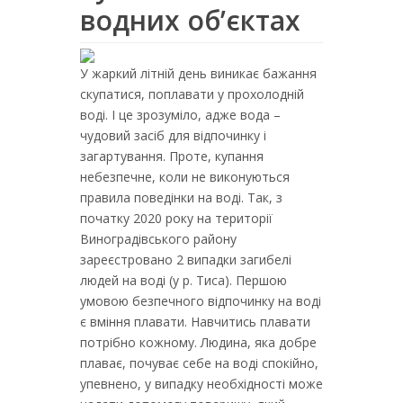
водних об’єктах
У жаркий літній день виникає бажання
скупатися, поплавати у прохолодній
воді. І це зрозуміло, адже вода –
чудовий засіб для відпочинку і
загартування. Проте, купання
небезпечне, коли не виконуються
правила поведінки на воді. Так, з
початку 2020 року на території
Виноградівського району
зареєстровано 2 випадки загибелі
людей на воді (у р. Тиса). Першою
умовою безпечного відпочинку на воді
є вміння плавати. Навчитись плавати
потрібно кожному. Людина, яка добре
плаває, почуває себе на воді спокійно,
упевнено, у випадку необхідності може