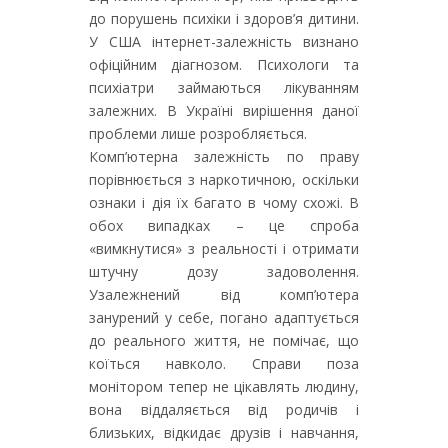
до порушень психіки і здоров’я дитини.
У США інтернет-залежність визнано
офіційним діагнозом. Психологи та
психіатри займаються лікуванням
залежних. В Україні вирішення даної
проблеми лише розробляється.
Комп’ютерна залежність по праву
порівнюється з наркотичною, оскільки
ознаки і дія їх багато в чому схожі. В
обох випадках – це спроба
«вимкнутися» з реальності і отримати
штучну дозу задоволення.
Узалежнений від комп’ютера
занурений у себе, погано адаптується
до реального життя, не помічає, що
коїться навколо. Справи поза
монітором тепер не цікавлять людину,
вона віддаляється від родичів і
близьких, відкидає друзів і навчання,