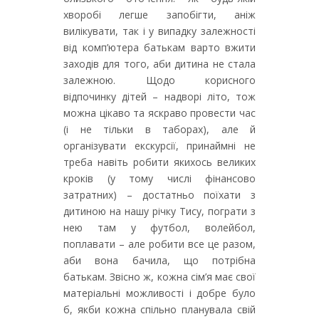
хворобі легше запобігти, аніж
вилікувати, так і у випадку залежності
від комп’ютера батькам варто вжити
заходів для того, аби дитина не стала
залежною. Щодо корисного
відпочинку дітей – надворі літо, тож
можна цікаво та яскраво провести час
(і не тільки в таборах), але й
організувати екскурсії, принаймні не
треба навіть робити якихось великих
кроків (у тому числі фінансово
затратних) – достатньо поїхати з
дитиною на нашу річку Тису, пограти з
нею там у футбол, волейбол,
поплавати – але робити все це разом,
аби вона бачила, що потрібна
батькам. Звісно ж, кожна сім’я має свої
матеріальні можливості і добре було
б, якби кожна спільно планувала свій