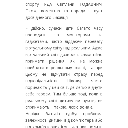
спорту РДА Світлани ТОДАВЧИЧ.
Отож, коментар та поради з вуст
досвідченого фахівця:
– Дійсно, сучасні діти багато часу
проводять за моніторами та
гаджетами, часто віддаючи перевагу
віртуальному світу над реальним. Адже
віртуальний світ дозволяє самостійно
приймати рішення, які не можна
прийняти в реальному житті, та при
цьому не відчувати страху перед
відповідальністю. Школярі часто
поринають у цей світ, де легко відчути
себе героєм. Тим більше тоді, коли в
реальному світі дитину не чують, не
сприймають її такою, якою вона є.
Нерідко батьків турбує проблема
залежності дитини від комп’ютера або
від комп’ютерних ігор, яка призводить