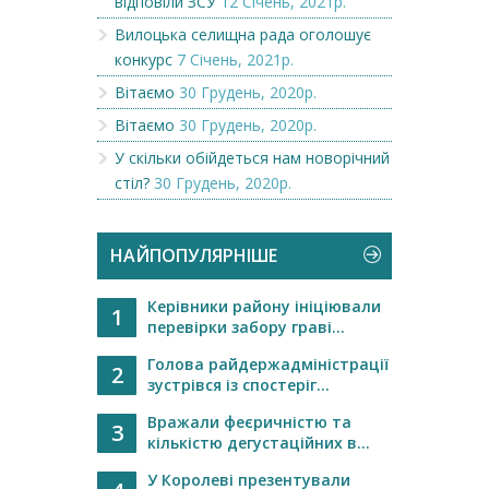
відповіли ЗСУ
12 Січень, 2021р.
Вилоцька селищна рада оголошує
конкурс
7 Січень, 2021р.
Вітаємо
30 Грудень, 2020р.
Вітаємо
30 Грудень, 2020р.
У скільки обійдеться нам новорічний
стіл?
30 Грудень, 2020р.
НАЙПОПУЛЯРНІШЕ
Керівники району ініціювали
1
перевірки забору граві...
Голова райдержадміністрації
2
зустрівся із спостеріг...
Вражали феєричністю та
3
кількістю дегустаційних в...
У Королеві презентували