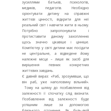
зусиллями батьків, психологів,
медиків, педагогів. Необхідно
орієнтувати дитину на справжні
життєві цінності, відкрити для неї
реальний світ і навчити жити в ньому.
Потрібно запропонувати і
протиставити даному захопленню
щось значно цікавіше і цінніше.
Комп’ютер у світі дитини має посідати
не центральне, а відведене йому
належне місце – лише як засіб для
вирішення певних конкретних
життєвих завдань.
Є давній вираз: «Раб, зрозумівши, що
він раб, уже наполовину вільний».
Тому на шляху до позбавлення від
залежності її спочатку слід визнати.
Позбавлення від залежності буде
успішним лише за допомогою
близького оточення. Як будь-якій