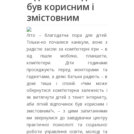
був корисним і
змістовним
Літо – благодатна пора для дітей.
Тільки-но почалися канікули, вони з
радістю засіли за комп’ютерні ігри – в
хід пішли мобілки, планшети,
комп’ютери. Діти годинами
просиджують перед моніторами та
гаджетами, а деякі батьки радіють – в
домі тиша і спокій. «Чим може
обернутися комп’ютерна залежність і
як витягнути дітей з тенет Інтернету,
аби літній відпочинок був корисним і
змістовним?», – з цими запитаннями
ми звернулися до завідувачки центру
практичної психології та соціальної
роботи управління освіти, молоді та