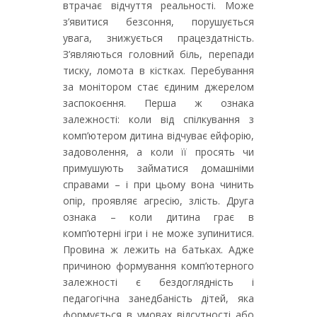
втрачає відчуття реальності. Може
з’явитися безсоння, порушується
увага, знижується працездатність.
З’являються головний біль, перепади
тиску, ломота в кістках. Перебування
за монітором стає єдиним джерелом
заспокоєння. Перша ж ознака
залежності: коли від спілкування з
комп’ютером дитина відчуває ейфорію,
задоволення, а коли її просять чи
примушують займатися домашніми
справами – і при цьому вона чинить
опір, проявляє агресію, злість. Друга
ознака – коли дитина грає в
комп’ютерні ігри і не може зупинитися.
Провина ж лежить на батьках. Адже
причиною формування комп’ютерного
залежності є бездоглядність і
педагогічна занедбаність дітей, яка
формується в умовах відсутності або