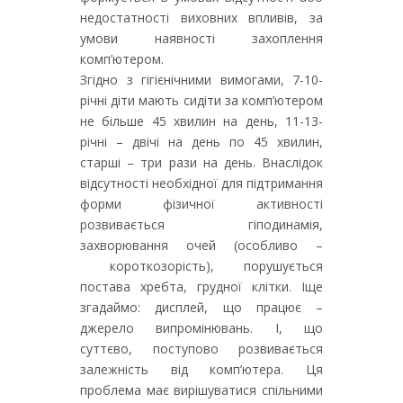
недостатності виховних впливів, за
умови наявності захоплення
комп’ютером.
Згідно з гігієнічними вимогами, 7-10-
річні діти мають сидіти за комп’ютером
не більше 45 хвилин на день, 11-13-
річні – двічі на день по 45 хвилин,
старші – три рази на день. Внаслідок
відсутності необхідної для підтримання
форми фізичної активності
розвивається гіподинамія,
захворювання очей (особливо –
короткозорість), порушується
постава хребта, грудної клітки. Іще
згадаймо: дисплей, що працює –
джерело випромінювань. І, що
суттєво, поступово розвивається
залежність від комп’ютера. Ця
проблема має вирішуватися спільними