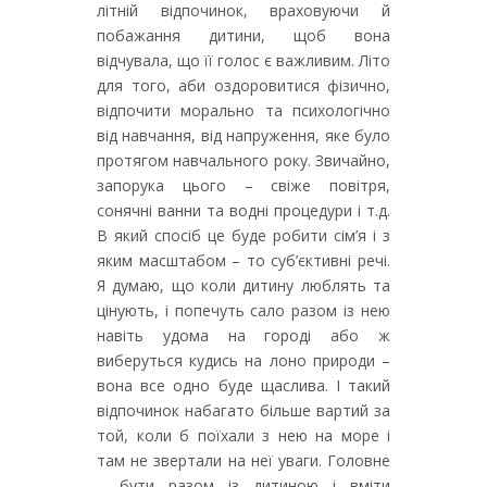
літній відпочинок, враховуючи й
побажання дитини, щоб вона
відчувала, що її голос є важливим. Літо
для того, аби оздоровитися фізично,
відпочити морально та психологічно
від навчання, від напруження, яке було
протягом навчального року. Звичайно,
запорука цього – свіже повітря,
сонячні ванни та водні процедури і т.д.
В який спосіб це буде робити сім’я і з
яким масштабом – то суб’єктивні речі.
Я думаю, що коли дитину люблять та
цінують, і попечуть сало разом із нею
навіть удома на городі або ж
виберуться кудись на лоно природи –
вона все одно буде щаслива. І такий
відпочинок набагато більше вартий за
той, коли б поїхали з нею на море і
там не звертали на неї уваги. Головне
– бути разом із дитиною і вміти