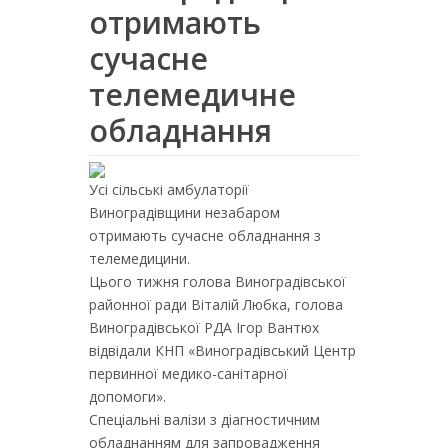
отримають
сучасне
телемедичне
обладнання
Усі сільські амбулаторії
Виноградівщини незабаром
отримають сучасне обладнання з
телемедицини.
Цього тижня голова Виноградівської
районної ради Віталій Любка, голова
Виноградівської РДА Ігор Вантюх
відвідали КНП «Виноградівський Центр
первинної медико-санітарної
допомоги».
Спеціальні валізи з діагностичним
обладнанням для запровадження