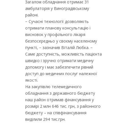
Загалом обладнання отримає 31
амбулаторія у Виноградівському
районі.
− Сучасні технології дозволяють
отримати планову консультацію і
висновок у профільного лікаря
безпосередньо у своєму населеному
пункті, − зазначив Віталій Любка. −
Саме доступність, можливість пацієнта
швидко і зручно отримати медичну
допомогу і має забезпечити рівний
доступ до медичних послуг належної
якості.
На закупівлю телемедичного
обладнання з державного бюджету
наш район отримав фінансування у
розмірі 2 млн 646 тис. грн, з районного
бюджету – на співфінансування
виділили 294 тис.грн.