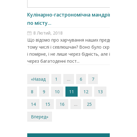
Кулінарно-гастрономічна мандрівка
по місту...
8 Лютий, 2018
Що відомо про харчування наших предків, в
тому числі і севлюшчан? Воно було скромне
і помірне, і не лише через бідність, але і
через багатоденні пост...
«Назад
1
…
6
7
8
9
10
11
12
13
14
15
16
…
25
Вперед»