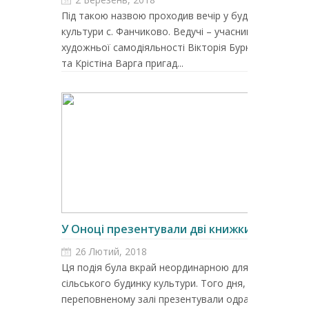
Під такою назвою проходив вечір у будинку
культури с. Фанчиково. Ведучі – учасники
художньої самодіяльності Вікторія Буркало
та Крістіна Варга пригад...
У Оноці презентували дві книжки
26 Лютий, 2018
Ця подія була вкрай неординарною для
сільського будинку культури. Того дня, у
переповненому залі презентували одразу