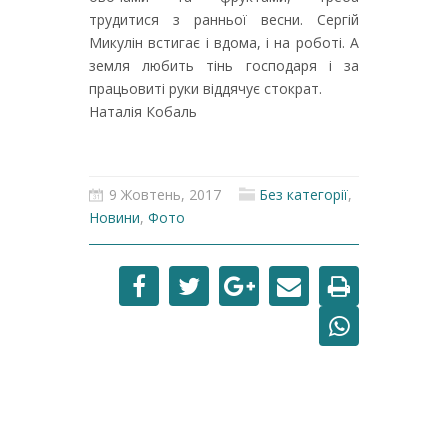
трудитися з ранньої весни. Сергій
Микулін встигає і вдома, і на роботі. А
земля любить тінь господаря і за
працьовиті руки віддячує стократ.
Наталія Кобаль
9 Жовтень, 2017
Без категорії
,
Новини
,
Фото