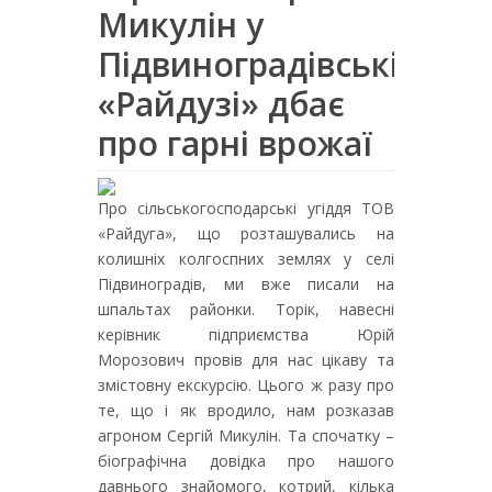
Микулін у
Підвиноградівській
«Райдузі» дбає
про гарні врожаї
Про сільськогосподарські угіддя ТОВ
«Райдуга», що розташувались на
колишніх колгоспних землях у селі
Підвиноградів, ми вже писали на
шпальтах районки. Торік, навесні
керівник підприємства Юрій
Морозович провів для нас цікаву та
змістовну екскурсію. Цього ж разу про
те, що і як вродило, нам розказав
агроном Сергій Микулін. Та спочатку –
біографічна довідка про нашого
давнього знайомого, котрий, кілька