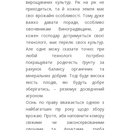
вирощуваних культур. Рік на рік не
приходиться, та й кожна земля має
свої врожайні особливості. Тому дуже
важко давати поради, особливо
овочівникам Виноградівщини, де
кожен господар дотримується своєї
технології, має перелік своїх культур.
Але одне можу сказати точно: при
любій технології потрібно
покращувати родючість ґрунту за
рахунок балансу органічних та
мінеральних добрив. Тоді буде висока
якість плодів, які будуть добре
зберігатись, – резюмує досвідчений
агроном.
Осінь по праву вважається однією з
найбагатших пір року щодо збору
врожаю. Проте, аби наповнити комору
свіжими чи законсервованими
овочами та фруктами, треба