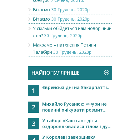
конкурс
7 Січень, 2021р.
Вітаємо
30 Грудень, 2020р.
Вітаємо
30 Грудень, 2020р.
У скільки обійдеться нам новорічний
стіл?
30 Грудень, 2020р.
Макраме – натхнення Тетяни
Талабіри
30 Грудень, 2020р.
НАЙПОПУЛЯРНІШЕ
Єврейські дні на Закарпатті...
1
Михайло Русанюк: «Фури не
2
повинні очікувати розмит...
У таборі «Каштан» діти
3
оздоровлювалися тілом і ду...
У Королеві завершився