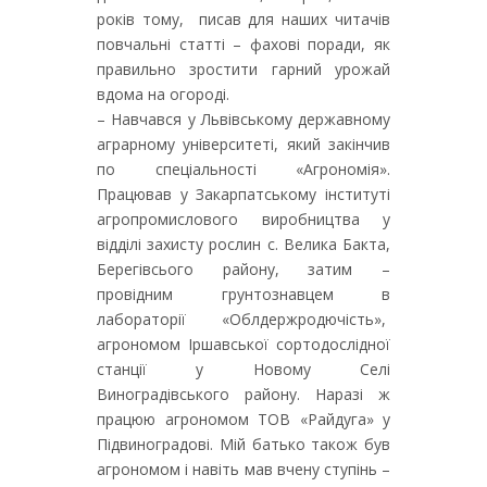
років тому, писав для наших читачів
повчальні статті – фахові поради, як
правильно зростити гарний урожай
вдома на огороді.
– Навчався у Львівському державному
аграрному університеті, який закінчив
по спеціальності «Агрономія».
Працював у Закарпатському інституті
агропромислового виробництва у
відділі захисту рослин с. Велика Бакта,
Берегівсього району, затим –
провідним грунтознавцем в
лабораторії «Облдержродючість»,
агрономом Іршавської сортодослідної
станції у Новому Селі
Виноградівського району. Наразі ж
працюю агрономом ТОВ «Райдуга» у
Підвиноградові. Мій батько також був
агрономом і навіть мав вчену ступінь –