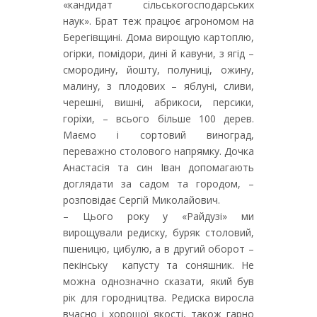
«кандидат сільськогосподарських
наук». Брат теж працює агрономом на
Берегівщині. Дома вирощую картоплю,
огірки, помідори, дині й кавуни, з ягід –
смородину, йошту, полуниці, ожину,
малину, з плодових – яблуні, сливи,
черешні, вишні, абрикоси, персики,
горіхи, – всього більше 100 дерев.
Маємо і сортовий виноград,
переважно столового напрямку. Дочка
Анастасія та син Іван допомагають
доглядати за садом та городом, –
розповідає Сергій Миколайович.
– Цього року у «Райдузі» ми
вирощували редиску, буряк столовий,
пшеницю, цибулю, а в другий оборот –
пекінську капусту та соняшник. Не
можна однозначно сказати, який був
рік для городництва. Редиска виросла
вчасно і хорошої якості, також гарно