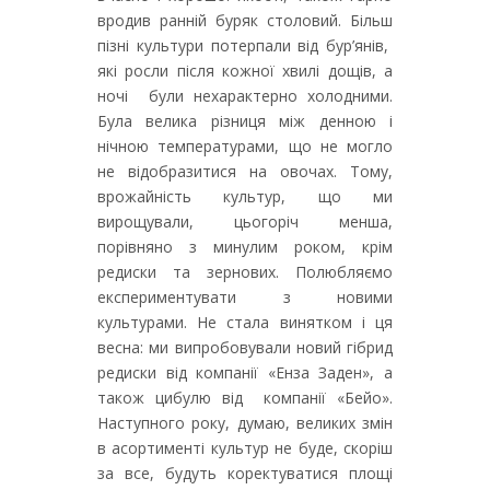
вродив ранній буряк столовий. Більш
пізні культури потерпали від бур’янів,
які росли після кожної хвилі дощів, а
ночі були нехарактерно холодними.
Була велика різниця між денною і
нічною температурами, що не могло
не відобразитися на овочах. Тому,
врожайність культур, що ми
вирощували, цьогоріч менша,
порівняно з минулим роком, крім
редиски та зернових. Полюбляємо
експериментувати з новими
культурами. Не стала винятком і ця
весна: ми випробовували новий гібрид
редиски від компанії «Енза Заден», а
також цибулю від компанії «Бейо».
Наступного року, думаю, великих змін
в асортименті культур не буде, скоріш
за все, будуть коректуватися площі