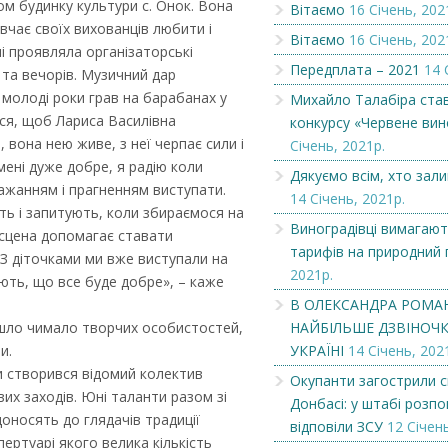
ом будинку культури с. Онок. Вона
Вітаємо
16 Січень, 202
вчає своїх вихованців любити і
Вітаємо
16 Січень, 202
Вітаємо
Чеська компанія
лі проявляла організаторські
Передплата – 2021
14 
 та вечорів. Музичний дар
 молоді роки грав на барабанах у
Михайло Талабіра ста
ся, щоб Лариса Василівна
конкурсу «Червене вин
, вона нею живе, з неї черпає сили і
Січень, 2021р.
мені дуже добре, я радію коли
Дякуємо всім, хто зал
бажанням і прагненням виступати.
14 Січень, 2021р.
ть і запитують, коли збираємося на
Виноградівці вимагают
 сцена допомагає ставати
тарифів на природний 
 З діточками ми вже виступали на
2021р.
ють, що все буде добре», – каже
В ОЛЕКСАНДРА РОМА
йшло чимало творчих особистостей,
НАЙБІЛЬШЕ ДЗВІНОЧКІ
и.
УКРАЇНІ
14 Січень, 202
ри створився відомий колектив
Окупанти загострили с
вих заходів. Юні таланти разом зі
Донбасі: у штабі розпов
оносять до глядачів традиції
відповіли ЗСУ
12 Січень
пертуарі якого велика кількість