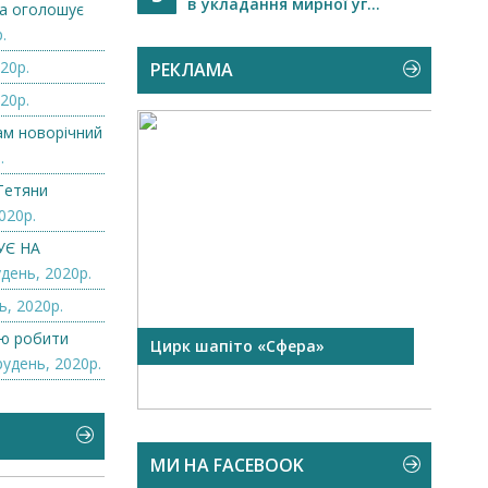
в укладання мирної уг...
а оголошує
.
20р.
РЕКЛАМА
20р.
нам новорічний
.
Тетяни
020р.
УЄ НА
день, 2020р.
ь, 2020р.
лю робити
 чорної
Цирк шапіто «Сфера»
Запр
рудень, 2020р.
Чехі
МИ НА FACEBOOK