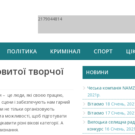
2179044814
ПОЛІТИКА
КРИМІНАЛ
СПОРТ
ЦІ
витої творчої
НОВИНИ
Чеська компанія NAM
2021р.
и – це люди, які своєю працею,
 сцени і забезпечують нам гарний
Вітаємо
18 Січень, 202
они не тільки організовують
Вітаємо
17 Січень, 202
 та можливості, щоб підготувати
Вилоцька селищна рад
авити різні вікові категорії. А
конкурс
16 Січень, 202
визнання.