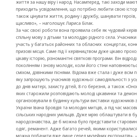
життя за нашу віру і народ. Насамперед, такі заходи маю
приходить усвідомлення, що потрібно любити свою історі
також цінувати життя, родину і дружбу, шанувати героїв,
щасливо», – наголошує Лариса Білак.
За час своєї роботи вона проявила себе як чудовий керів
спільну мову з дітьми та молоддю рідного села. Учасник
участь у багатьох районних та обласних концертах, конк
призові місця. Саме під її керівництвом дуже цікаво прох
цікаву історію, різноманітні святкові програми. Він від
поколінням і знову молодіє, коли його стіни наповнюют
сміхом, дзвінкими піснями. Відома вже стала і дуже всім
яку запрошують учасників художньої самодіяльності з ус
до днів матері, захисту дітей, 8-го березня, а також «Оноц
яких старожили розповідають молоді цікавинки та демон
організовували в будинку культури виставки художників-
України Івана Бровдія та молодих митців, а під час масо
сільських народних умільців. Дуже мрію облаштувати в б
народознавства, де б можна було представити старовинн
одяг, реманент. Адже багато речей, якими користувалися 
можна побачити вже лише серед музейних експонатів», –