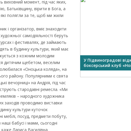
ть виховний момент, під час яких,
ю, Батьківщину, вірити в Бога, а
 які полягли за те, щоб ми жили
ник і організатор, вміє знаходити
и художньої самодіяльності беруть
урсах і фестивалях, де займають
одять в будинку культури, який має
роджується з кожним молодим
У Підвиноградові від
ься дитячим щебетом, веселим
боксерський клуб «Нок
 полюбилася «Оноцька коляда», на
ього району. Популярними є свята
ькі вечорниці» на Андрія, під час
струють стародавні ремесла. «Ми
земляків – народного художника
вих заходів проводимо виставки
удинку культури куточок
і меблі, посуд, предмети побуту,
наші бабусі і мами, сьогодні
 каже Лариса Василівна.