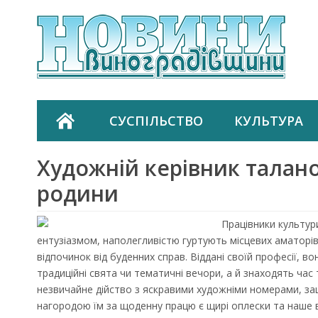
СУСПІЛЬСТВО
КУЛЬТУРА
Художній керівник талано
родини
Працівники культур
ентузіазмом, наполегливістю гуртують місцевих аматорів
відпочинок від буденних справ. Віддані своїй професії, в
традиційні свята чи тематичні вечори, а й знаходять час
незвичайне дійство з яскравими художніми номерами, зацік
нагородою їм за щоденну працю є щирі оплески та наше 