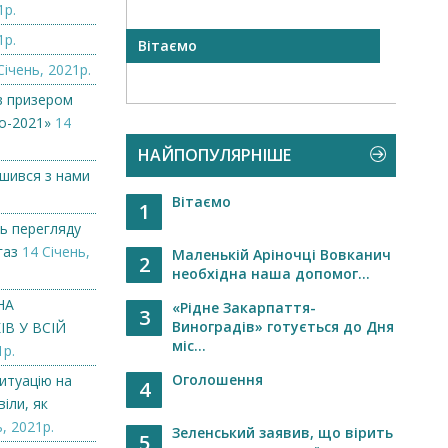
1р.
1р.
 NAMZOR
Вітаємо
Віта
Січень, 2021р.
в призером
о-2021»
14
НАЙПОПУЛЯРНІШЕ
ишився з нами
Вітаємо
1
ь перегляду
газ
14 Січень,
Маленькій Аріночці Вовканич
2
необхідна наша допомог...
НА
«Рідне Закарпаття-
3
Виноградів» готується до Дня
В У ВСІЙ
міс...
1р.
Оголошення
итуацію на
4
іли, як
, 2021р.
Зеленський заявив, що вірить
5