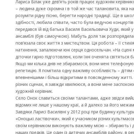
Лариса Білак уже дев’ять років працює художнім керівник
– людина дуже скромна і в той же час талановита, яка на
розуміти рідну пісню, берегти народні традиції. Ще в шко
здібності, любила співати, часто була ведучою концертів
передався їй від батька Василя Васильовича Худи, який у
ансамблі (був самоучкою). Мабуть доля так розпорядила
пов’язала своє життя з мистецтвом. Ця робота – її стихія
натхнення, запалюючи юні серця односельчан. «На сцені 
діточки гарно підготовлені, коли їхні оченята світяться 
Якщо ми кілька днів не збираємося, вони мені телефоную
репетицію. Я помітила одну важливу особливість – дітям
впевненішими і більш відкритими в повсякденному житті.
різних сценах, я завжди хвилююся, а вони мене заспокою
художній керівник.
Село Онок славиться своїми талантами, адже звідси ви
відомих не лише у нашому краї, а й далеко за його межам
Завдяки Ларисі Василівні у 2012 році при будинку культу
«Оноцькі ластівочки», який є учасником різних культмасо
своїм керівником виконують важливу місію – збирають і д
наших предків. Це один із дитячих ансамблів району, в ре