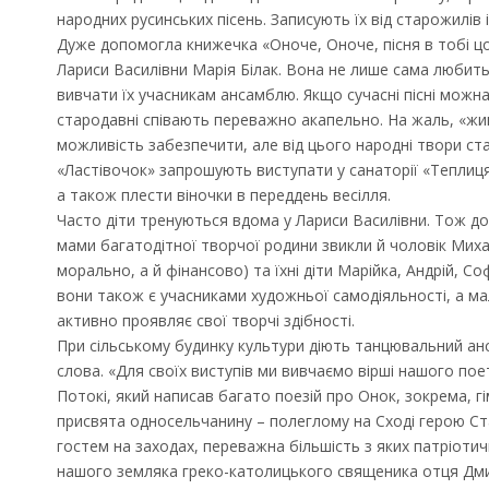
народних русинських пісень. Записують їх від старожилів
Дуже допомогла книжечка «Оноче, Оноче, пісня в тобі цо
Лариси Василівни Марія Білак. Вона не лише сама любить
вивчати їх учасникам ансамблю. Якщо сучасні пісні можна 
стародавні співають переважно акапельно. На жаль, «жи
можливість забезпечити, але від цього народні твори с
«Ластівочок» запрошують виступати у санаторії «Теплиця»
а також плести віночки в переддень весілля.
Часто діти тренуються вдома у Лариси Василівни. Тож до 
мами багатодітної творчої родини звикли й чоловік Миха
морально, а й фінансово) та їхні діти Марійка, Андрій, Со
вони також є учасниками художньої самодіяльності, а м
активно проявляє свої творчі здібності.
При сільському будинку культури діють танцювальний ан
Запрошуємо на роботу в
Чехію
слова. «Для своїх виступів ми вивчаємо вірші нашого п
Потокі, який написав багато поезій про Онок, зокрема, гі
присвята односельчанину – полеглому на Сході герою Ста
гостем на заходах, переважна більшість з яких патріот
нашого земляка греко-католицького священика отця Дми