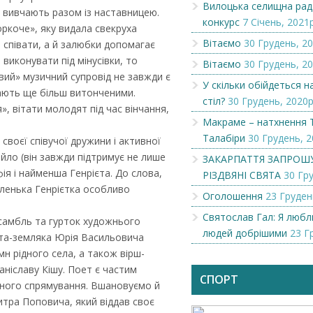
Вилоцька селищна рад
 і вивчають разом із наставницею.
конкурс
7 Січень, 2021р
ркоче», яку видала свекруха
Вітаємо
30 Грудень, 20
 співати, а й залюбки допомагає
виконувати під мінусівки, то
Вітаємо
30 Грудень, 20
вий» музичний супровід не завжди є
У скільки обійдеться 
тають ще більш витонченими.
стіл?
30 Грудень, 2020р
, вітати молодят під час вінчання,
Макраме – натхнення 
Талабіри
30 Грудень, 2
своєї співучої дружини і активної
йло (він завжди підтримує не лише
ЗАКАРПАТТЯ ЗАПРОШ
фія і найменша Генрієта. До слова,
РІЗДВЯНІ СВЯТА
30 Гру
аленька Генрієтка особливо
Оголошення
23 Груден
Святослав Гал: Я люб
самбль та гурток художнього
Чеська компанія NAMZOR
Викупимо бруньки
людей добрішими
23 Г
смородини...
оета-земляка Юрія Васильовича
мн рідного села, а також вірш-
ніславу Кішу. Поет є частим
СПОРТ
ичного спрямування. Вшановуємо й
тра Поповича, який віддав своє