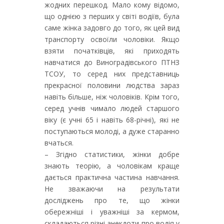
жодних перешкод. Мало кому відомо,
що однією з перших у світі водіїв, була
саме жінка задовго до того, як цей вид
транспорту освоїли чоловіки. Якщо
взяти початківців, які приходять
навчатися до Виноградівського ПТНЗ
ТСОУ, то серед них представниць
прекрасної половини людства зараз
навіть більше, ніж чоловіків. Крім того,
серед учнів чимало людей старшого
віку (є учні 65 і навіть 68-річні), які не
поступаються молоді, а дуже старанно
вчаться.
– Згідно статистики, жінки добре
знають теорію, а чоловікам краще
дається практична частина навчання.
Не зважаючи на результати
досліджень про те, що жінки
обережніші і уважніші за кермом,
складаються різні анекдоти про водія у