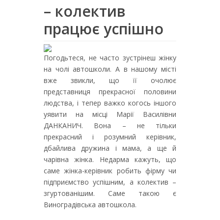
– колектив
працює успішно
Погодьтеся, не часто зустрінеш жінку
на чолі автошколи. А в нашому місті
вже звикли, що її очолює
представниця прекрасної половини
людства, і тепер важко когось іншого
уявити на місці Марії Василівни
ДАНКАНИЧ. Вона – не тільки
прекрасний і розумний керівник,
дбайлива дружина і мама, а ще й
чарівна жінка. Недарма кажуть, що
саме жінка-керівник робить фірму чи
підприємство успішним, а колектив –
згуртованішим. Саме такою є
Виноградівська автошкола.