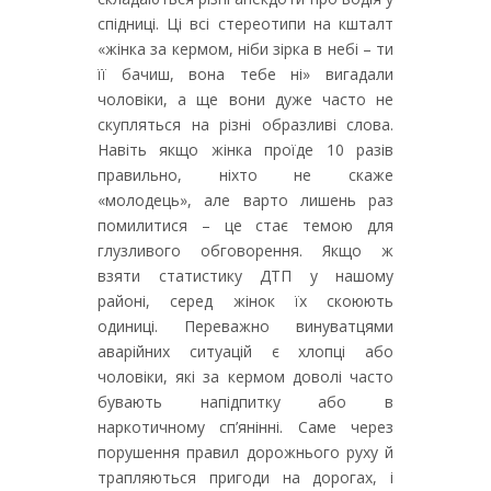
спідниці. Ці всі стереотипи на кшталт
«жінка за кермом, ніби зірка в небі – ти
її бачиш, вона тебе ні» вигадали
чоловіки, а ще вони дуже часто не
скупляться на різні образливі слова.
Навіть якщо жінка проїде 10 разів
правильно, ніхто не скаже
«молодець», але варто лишень раз
помилитися – це стає темою для
глузливого обговорення. Якщо ж
взяти статистику ДТП у нашому
районі, серед жінок їх скоюють
одиниці. Переважно винуватцями
аварійних ситуацій є хлопці або
чоловіки, які за кермом доволі часто
бувають напідпитку або в
наркотичному сп’янінні. Саме через
порушення правил дорожнього руху й
трапляються пригоди на дорогах, і