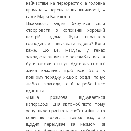
найчастіше на перехрестях, а головна
причина – перевищення швидкості, –
каже Марія Василівна.
Цікавлюся, звідки беруться сили
створювати в колективі хороший
настрій, вдома бути вправною
господинею і виглядати чудово? Вона
каже, що це, мабуть, у генах
закладена звичка не розслаблятися, а
бути завжди в тонусі. Адже для кожної
жінки важливо, щоб все було в
повному порядку. Якщо в родині панує
любов і злагода, то й на роботі все
вдається.
«Наша розмова відбувається
напередодні Дня автомобіліста, тому
хочу щиро привітати своїх нинішніх та
колишніх колег, а також всіх, хто
щодня перебуває за кермом, зі
святом, бажаю здоров’я, добробуту і