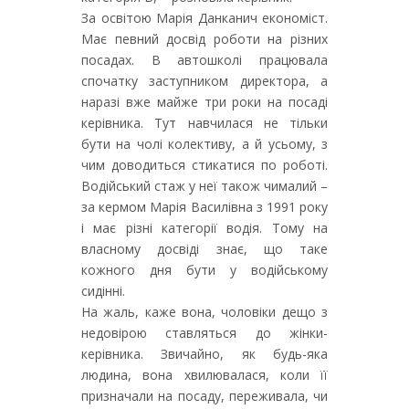
За освітою Марія Данканич економіст.
Має певний досвід роботи на різних
посадах. В автошколі працювала
спочатку заступником директора, а
наразі вже майже три роки на посаді
керівника. Тут навчилася не тільки
бути на чолі колективу, а й усьому, з
чим доводиться стикатися по роботі.
Водійський стаж у неї також чималий –
за кермом Марія Василівна з 1991 року
і має різні категорії водія. Тому на
власному досвіді знає, що таке
кожного дня бути у водійському
сидінні.
На жаль, каже вона, чоловіки дещо з
недовірою ставляться до жінки-
керівника. Звичайно, як будь-яка
людина, вона хвилювалася, коли її
призначали на посаду, переживала, чи