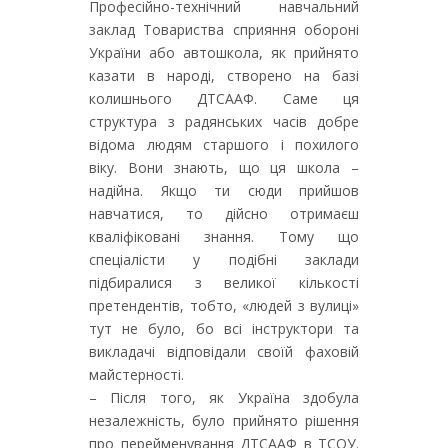
Професійно-технічний навчальний
заклад Товариства сприяння обороні
України або автошкола, як прийнято
казати в народі, створено на базі
колишнього ДТСААФ. Саме ця
структура з радянських часів добре
відома людям старшого і похилого
віку. Вони знають, що ця школа –
надійна. Якщо ти сюди прийшов
навчатися, то дійсно отримаєш
кваліфіковані знання. Тому що
спеціалісти у подібні заклади
підбиралися з великої кількості
претендентів, тобто, «людей з вулиці»
тут не було, бо всі інструктори та
викладачі відповідали своїй фаховій
майстерності.
– Після того, як Україна здобула
незалежність, було прийнято рішення
про перейменування ДТСААФ в ТСОУ.