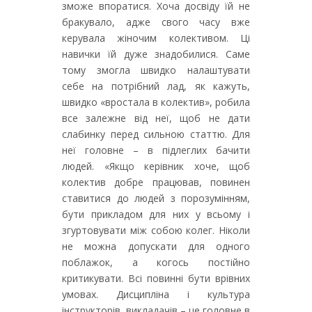
зможе впоратися. Хоча досвіду їй не
бракувало, адже свого часу вже
керувала жіночим колективом. Ці
навички їй дуже знадобилися. Саме
тому змогла швидко налаштувати
себе на потрібний лад, як кажуть,
швидко «вростала в колектив», робила
все залежне від неї, щоб не дати
слабинку перед сильною статтю. Для
неї головне – в підлеглих бачити
людей. «Якщо керівник хоче, щоб
колектив добре працював, повинен
ставитися до людей з порозумінням,
бути прикладом для них у всьому і
згуртовувати між собою колег. Ніколи
не можна допускати для одного
поблажок, а когось постійно
критикувати. Всі повинні бути врівних
умовах. Дисципліна і культура
інструкторів, викладачів – це головне в