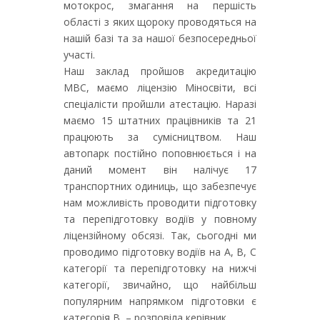
мотокрос, змагання на першість
області з яких щороку проводяться на
нашій базі та за нашої безпосередньої
участі.
Наш заклад пройшов акредитацію
МВС, маємо ліцензію Міносвіти, всі
спеціалісти пройшли атестацію. Наразі
маємо 15 штатних працівників та 21
працюють за сумісництвом. Наш
автопарк постійно поповнюється і на
даний момент він налічує 17
транспортних одиниць, що забезпечує
нам можливість проводити підготовку
та перепідготовку водіїв у повному
ліцензійному обсязі. Так, сьогодні ми
проводимо підготовку водіїв на А, В, С
категорії та перепідготовку на нижчі
категорії, звичайно, що найбільш
популярним напрямком підготовки є
категорія В, – розповіла керівник.