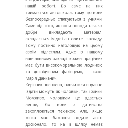
нашій роботі. Бо саме на них
тримається автошкола, тому що вони
безпосередньо спілкуються з учнями.
Саме від того, як вони поводяться, як
добре викладають матеріал,
складається імідж і авторитет закладу.
Тому постійно наголошую на цьому
своїм підлеглим. Адже в нашому
навчальному закладі кожен працівник
має бути високоморальною людиною
та досвідченим фахівцем», – каже
Марія Данканич.
Керівник впевнена, навчитися вправно
їздити можуть як чоловіки, так і жінки.
Можливо, чоловікам це вдається
легше, бо вони з дитинства
захоплюються технікою. Але, якщо
жінка має бажання водити авто
досконало, то на її шляху немає