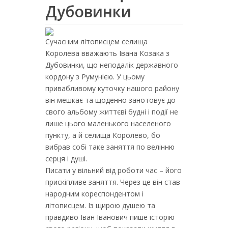
Дубовинки
Сучасним літописцем селища
Королева вважають Івана Козака з
Дубовинки, що неподалік державного
кордону з Румунією. У цьому
привабливому куточку нашого району
він мешкає та щоденно занотовує до
свого альбому життєві будні і події не
лише цього маленького населеного
пункту, а й селища Королево, бо
вибрав собі таке заняття по велінню
серця і душі.
Писати у вільний від роботи час – його
прискіпливе заняття. Через це він став
народним кореспондентом і
літописцем. Із щирою душею та
правдиво Іван Іванович пише історію