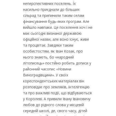
неперспективних поселень. Їх
насильно приєднали до більших
сільрад та припинили таким селам
фінансування будь-яких програм. Але
вийшло навпаки. Це поселення хоч і не
має сьогодні визнаної державою
офіційної назви, але воно існує, живе
та процвітає. Завдяки таким
особистостям, як Іван Козак, про
нього знають, бо «народний
літописець» постійно робить дописи у
районний часопис «Новини
Виноградівщини». У своїх
кореспондентських матеріалах він
розповідає про земляків, інтелігенцію
та про важливі події, що відбуваються
у Королеві. А привили Івану Івановичу
любов до рідного слова у місцевій
середній школі, де, свого часу, дітей