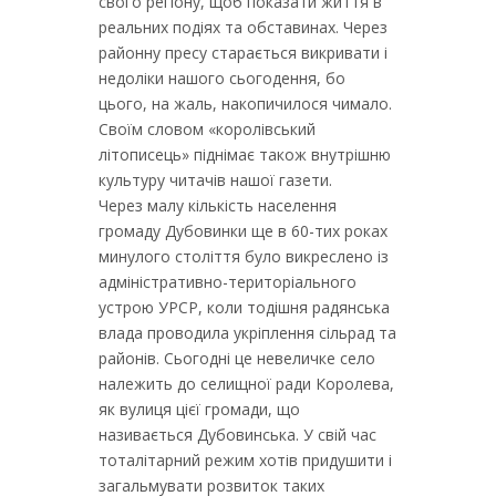
свого регіону, щоб показати життя в
реальних подіях та обставинах. Через
районну пресу старається викривати і
недоліки нашого сьогодення, бо
цього, на жаль, накопичилося чимало.
Своїм словом «королівський
літописець» піднімає також внутрішню
культуру читачів нашої газети.
Через малу кількість населення
громаду Дубовинки ще в 60-тих роках
минулого століття було викреслено із
адміністративно-територіального
устрою УРСР, коли тодішня радянська
влада проводила укріплення сільрад та
районів. Сьогодні це невеличке село
належить до селищної ради Королева,
як вулиця цієї громади, що
називається Дубовинська. У свій час
тоталітарний режим хотів придушити і
загальмувати розвиток таких