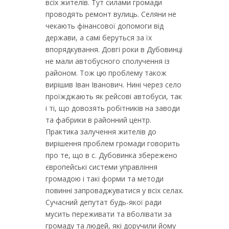
всіх жителів. Тут силами громади
проводять ремонт вулиць. Селяни не
чекають фінансової допомоги від
держави, а самі беруться за їх
впорядкування. Довгі роки в Дубовинці
не мали автобусного сполучення із
районом. Тож цю проблему також
вирішив Іван Іванович. Нині через село
проїжджають як рейсові автобуси, так
і ті, що довозять робітників на заводи
та фабрики в районний центр.
Практика залучення жителів до
вирішення проблем громади говорить
про те, що в с. Дубовинка збережено
європейські системи управління
громадою і такі форми та методи
повинні запроваджуватися у всіх селах.
Сучасний депутат будь-якої ради
мусить переживати та вболівати за
громаду та людей, які доручили йому