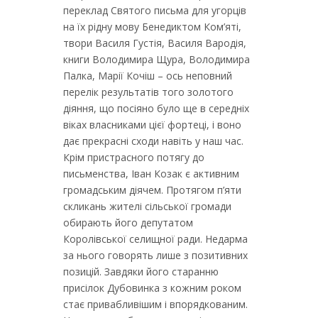
переклад Святого письма для угорців
на їх рідну мову Бенедиктом Ком’яті,
твори Василя Густія, Василя Вародія,
книги Володимира Щура, Володимира
Палка, Марії Кочіш – ось неповний
перелік результатів того золотого
діяння, що посіяно було ще в середніх
віках власниками цієї фортеці, і воно
дає прекрасні сходи навіть у наш час.
Крім пристрасного потягу до
письменства, Іван Козак є активним
громадським діячем. Протягом п’яти
скликань жителі сільської громади
обирають його депутатом
Королівської селищної ради. Недарма
за нього говорять лише з позитивних
позицій. Завдяки його старанню
присілок Дубовинка з кожним роком
стає привабливішим і впорядкованим.