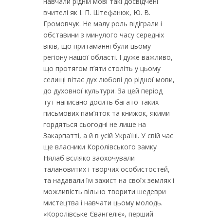
навчали рідній мові такі досвідчені
вчителі як І. П. Штефанюк, Ю. В.
Громовчук. Не малу роль відіграли і
обставини з минулого часу середніх
віків, що притаманні були цьому
регіону нашої області. І дуже важливо,
що протягом п’яти століть у цьому
селищі вітає дух любові до рідної мови,
до духовної культури. За цей період
тут написано досить багато таких
письмових пам’яток та книжок, якими
гордяться сьогодні не лише на
Закарпатті, а й в усій Україні. У свій час
ще власники Королівського замку
Нялаб всіляко заохочували
талановитих і творчих особистостей,
та надавали їм захист на своїх землях і
можливість вільно творити шедеври
мистецтва і навчати цьому молодь.
«Королівське Євангеліє», перший