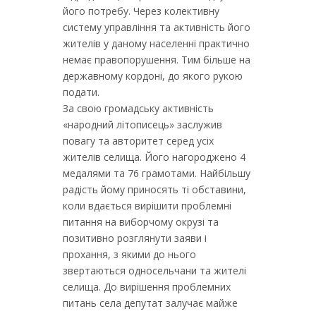
його потребу. Через колективну
систему управління та активність його
жителів у даному населенні практично
немає правопорушення. Тим більше на
державному кордоні, до якого рукою
подати.
За свою громадську активність
«народний літописець» заслужив
повагу та авторитет серед усіх
жителів селища. Його нагороджено 4
медалями та 76 грамотами. Найбільшу
радість йому приносять ті обставини,
коли вдається вирішити проблемні
питання на виборчому окрузі та
позитивно розглянути заяви і
прохання, з якими до нього
звертаються односельчани та жителі
селища. До вирішення проблемних
питань села депутат залучає майже