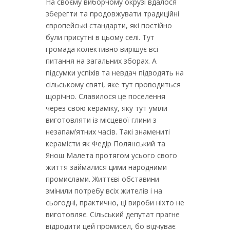
На своєму виборчому окрузі вдалося
зберегти та продовжувати традиційні
європейські стандарти, які постійно
були присутні в цьому селі. Тут
громада колективно вирішує всі
питання на загальних зборах. А
підсумки успіхів та невдач підводять на
сільському святі, яке тут проводиться
щорічно. Славилося це поселення
через свою кераміку, яку тут уміли
виготовляти із місцевої глини з
незапам’ятних часів. Такі знамениті
керамісти як Федір Полянський та
Янош Малета протягом усього свого
життя займалися цими народними
промислами. Життєві обставини
змінили потребу всіх жителів і на
сьогодні, практично, ці вироби ніхто не
виготовляє. Сільський депутат прагне
відродити цей промисел, бо відчуває