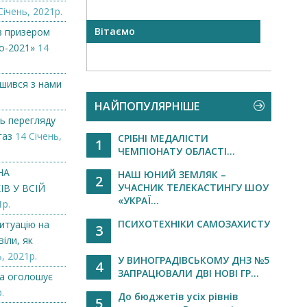
Січень, 2021р.
Вітаємо
Вило
в призером
оголо
о-2021»
14
ишився з нами
НАЙПОПУЛЯРНІШЕ
ь перегляду
газ
14 Січень,
СРІБНІ МЕДАЛІСТИ
1
ЧЕМПІОНАТУ ОБЛАСТІ...
НА
НАШ ЮНИЙ ЗЕМЛЯК –
2
УЧАСНИК ТЕЛЕКАСТИНГУ ШОУ
В У ВСІЙ
«УКРАЇ...
1р.
ПСИХОТЕХНІКИ САМОЗАХИСТУ
итуацію на
3
іли, як
, 2021р.
У ВИНОГРАДІВСЬКОМУ ДНЗ №5
4
ЗАПРАЦЮВАЛИ ДВІ НОВІ ГР...
а оголошує
.
До бюджетів усіх рівнів
5