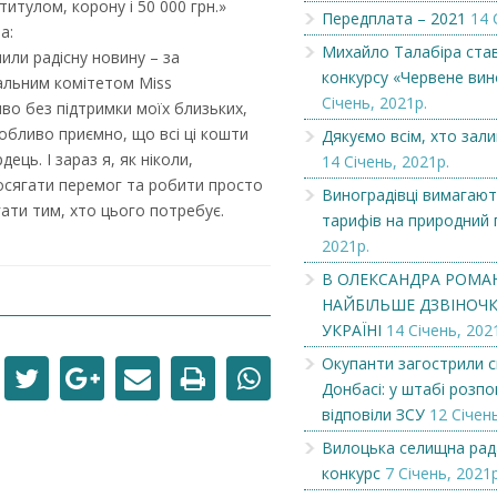
титулом, корону і 50 000 грн.»
Передплата – 2021
14 
а:
Вітаємо
Вітаємо
Михайло Талабіра ста
мили радісну новину – за
конкурсу «Червене вин
альним комітетом Miss
Січень, 2021р.
о без підтримки моїх близьких,
собливо приємно, що всі ці кошти
Дякуємо всім, хто зал
ець. І зараз я, як ніколи,
14 Січень, 2021р.
осягати перемог та робити просто
Виноградівці вимагают
ати тим, хто цього потребує.
тарифів на природний 
2021р.
В ОЛЕКСАНДРА РОМА
НАЙБІЛЬШЕ ДЗВІНОЧКІ
УКРАЇНІ
14 Січень, 202
Окупанти загострили с
Донбасі: у штабі розпов
відповіли ЗСУ
12 Січень
Вилоцька селищна рад
конкурс
7 Січень, 2021р