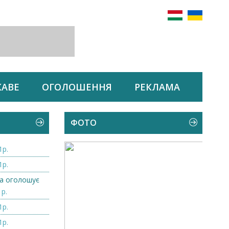
КАВЕ
ОГОЛОШЕННЯ
РЕКЛАМА
ФОТО
1р.
1р.
а оголошує
1р.
1р.
1р.