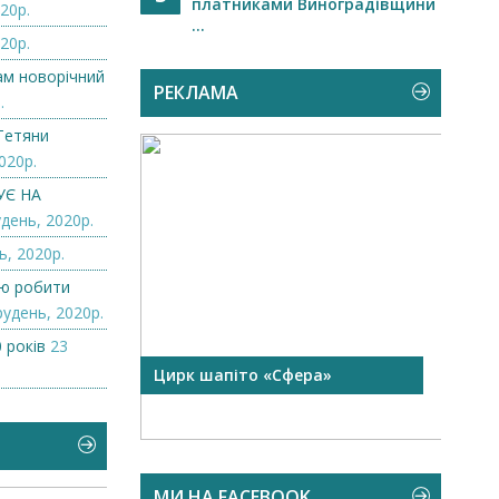
платниками Виноградівщини
20р.
...
20р.
нам новорічний
РЕКЛАМА
.
Тетяни
020р.
УЄ НА
день, 2020р.
ь, 2020р.
лю робити
рудень, 2020р.
 років
23
 чорної
Цирк шапіто «Сфера»
Запр
Чехі
МИ НА FACEBOOK