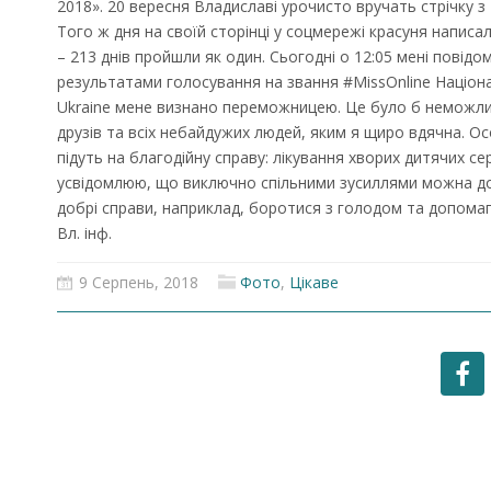
2018». 20 вересня Владиславі урочисто вручать стрічку з 
Того ж дня на своїй сторінці у соцмережі красуня написал
– 213 днів пройшли як один. Сьогодні о 12:05 мені повідо
результатами голосування на звання #MissOnline Націон
Ukraine мене визнано переможницею. Це було б неможлив
друзів та всіх небайдужих людей, яким я щиро вдячна. О
підуть на благодійну справу: лікування хворих дитячих серд
усвідомлюю, що виключно спільними зусиллями можна д
добрі справи, наприклад, боротися з голодом та допомаг
Вл. інф.
9 Серпень, 2018
Фото
,
Цікаве