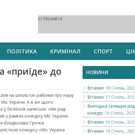
2179044814
ПОЛІТИКА
КРИМІНАЛ
СПОРТ
ЦІ
а «приїде» до
НОВИНИ
Вітаємо
18 Січень, 202
сали на шпальтах районки про нашу
Вітаємо
17 Січень, 202
Міс України. А в же цього
Вилоцька селищна рад
на у facebook написали: «Ми раді
конкурс
16 Січень, 202
ив у рамках конкурсу Міс України
Вітаємо
16 Січень, 202
тя Владислава Гречка.
лісткою конкурсу «Міс Україна
Вітаємо
16 Січень, 202