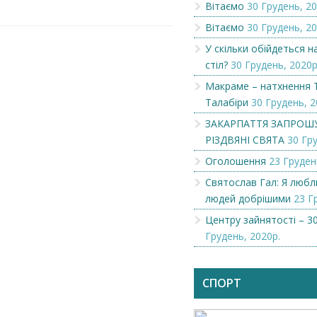
Вітаємо
30 Грудень, 20
Вітаємо
30 Грудень, 20
У скільки обійдеться 
стіл?
30 Грудень, 2020р
Макраме – натхнення 
Талабіри
30 Грудень, 2
ЗАКАРПАТТЯ ЗАПРОШ
РІЗДВЯНІ СВЯТА
30 Гру
Оголошення
23 Груден
Святослав Гал: Я люб
людей добрішими
23 Г
Центру зайнятості – 30
Грудень, 2020р.
Чеська компанія NAMZOR
Викупимо бруньки
смородини...
СПОРТ