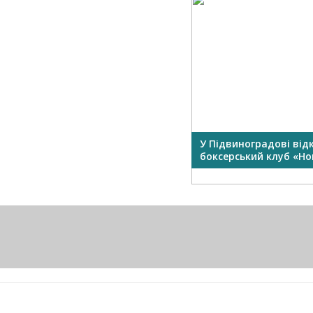
У Підвиноградові від
боксерський клуб «Нок