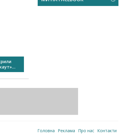
крили
У Виноградові пройшов
Свято спо
аут»...
Перший сімейний велозаїзд...
Головна
Реклама
Про нас
Контакти