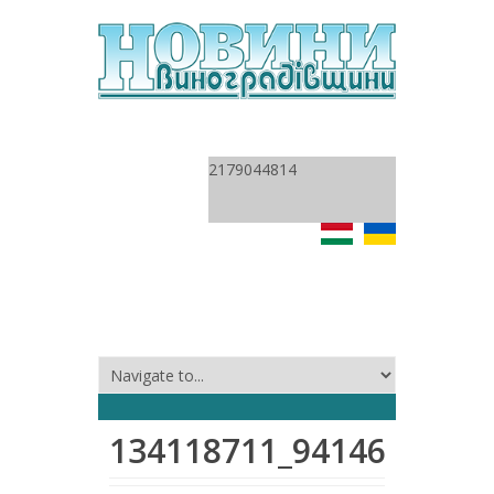
2179044814
134118711_9414621765