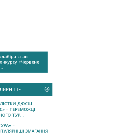
лабіра став
Дякуємо всім, хто залишився з
онкурсу «Червене
нами...
..
ЛЯРНІШЕ
ЛІСТКИ ДЮСШ
С» – ПЕРЕМОЖЦІ
ОГО ТУР...
ТУРА» –
ПУЛЯРНІШІ ЗМАГАННЯ