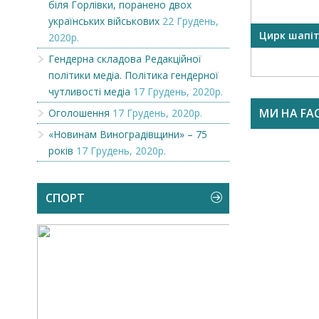
біля Горлівки, поранено двох
українських військових
22 Грудень,
OR
Викупимо бруньки чорної
Цирк шапі
2020р.
смородини...
Гендерна складова Редакційної
політики медіа. Політика гендерної
чутливості медіа
17 Грудень, 2020р.
МИ НА FA
Оголошення
17 Грудень, 2020р.
«Новинам Виноградівщини» – 75
років
17 Грудень, 2020р.
СПОРТ