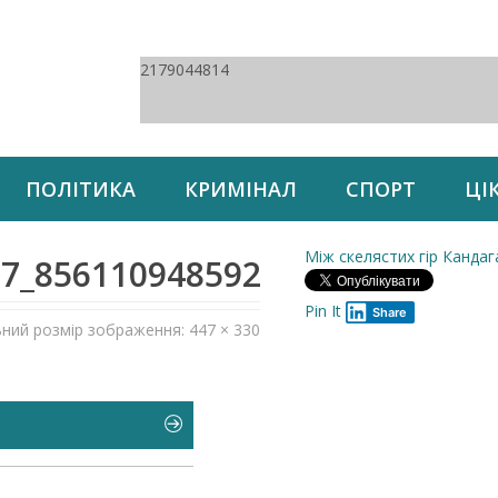
2179044814
ПОЛІТИКА
КРИМІНАЛ
СПОРТ
ЦІ
Між скелястих гір Кандаг
7_8561109485928579072_n
Pin It
Share
ьний розмір зображення: 447 × 330