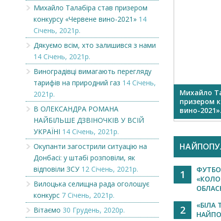
Михайло Талабіра став призером
конкурсу «Червене вино-2021»
14
Січень, 2021р.
Дякуємо всім, хто залишився з нами
14 Січень, 2021р.
Виноградівці вимагають перегляду
тарифів на природний газ
14 Січень,
Передплата – 2021
Михайло Та
2021р.
У ВСІЙ
призером к
В ОЛЕКСАНДРА РОМАНА
вино-2021».
НАЙБІЛЬШЕ ДЗВІНОЧКІВ У ВСІЙ
УКРАЇНІ
14 Січень, 2021р.
НАЙПОПУ
Окупанти загострили ситуацію на
Донбасі: у штабі розповіли, як
відповіли ЗСУ
12 Січень, 2021р.
ФУТБО
1
«КОЛО
Вилоцька селищна рада оголошує
ОБЛАСН
конкурс
7 Січень, 2021р.
«БІЛА 
2
Вітаємо
30 Грудень, 2020р.
НАЙПО