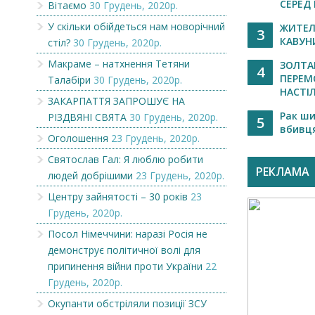
СЕРЕД 
Вітаємо
30 Грудень, 2020р.
У скільки обійдеться нам новорічний
ЖИТЕЛ
3
КАВУНИ
стіл?
30 Грудень, 2020р.
Макраме – натхнення Тетяни
ЗОЛТАН
4
ПЕРЕМ
Талабіри
30 Грудень, 2020р.
НАСТІЛ
ЗАКАРПАТТЯ ЗАПРОШУЄ НА
Рак ши
РІЗДВЯНІ СВЯТА
30 Грудень, 2020р.
5
вбивця
Оголошення
23 Грудень, 2020р.
Святослав Гал: Я люблю робити
РЕКЛАМА
людей добрішими
23 Грудень, 2020р.
Центру зайнятості – 30 років
23
Грудень, 2020р.
Посол Німеччини: наразі Росія не
демонструє політичної волі для
припинення війни проти України
22
Грудень, 2020р.
Окупанти обстріляли позиції ЗСУ