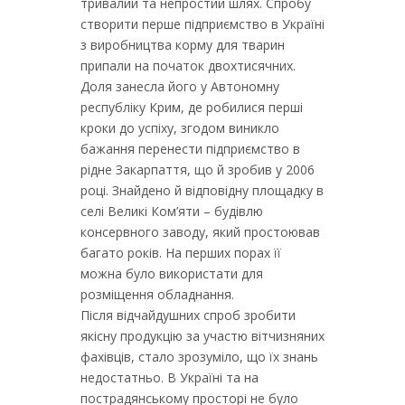
тривалий та непростий шлях. Спробу
створити перше підприємство в Україні
з виробництва корму для тварин
припали на початок двохтисячних.
Доля занесла його у Автономну
республіку Крим, де робилися перші
кроки до успіху, згодом виникло
бажання перенести підприємство в
рідне Закарпаття, що й зробив у 2006
році. Знайдено й відповідну площадку в
селі Великі Ком’яти – будівлю
консервного заводу, який простоював
багато років. На перших порах її
можна було використати для
розміщення обладнання.
Після відчайдушних спроб зробити
якісну продукцію за участю вітчизняних
фахівців, стало зрозуміло, що їх знань
недостатньо. В Україні та на
пострадянському просторі не було