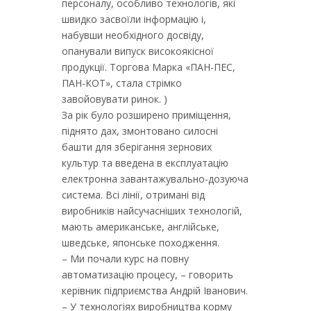
персоналу, особливо технологів, які
швидко засвоїли інформацію і,
набувши необхідного досвіду,
опанували випуск високоякісної
продукції. Торгова Марка «ПАН-ПЕС,
ПАН-КОТ», стала стрімко
завойовувати ринок. )
За рік було розширено приміщення,
піднято дах, змонтовано силосні
башти для зберігання зернових
культур та введена в експлуатацію
електронна завантажувально-дозуюча
система. Всі лінії, отримані від
виробників найсучасніших технологій,
мають американське, англійське,
шведське, японське походження.
– Ми почали курс на повну
автоматизацію процесу, – говорить
керівник підприємства Андрій Іванович.
– У технологіях виробництва корму