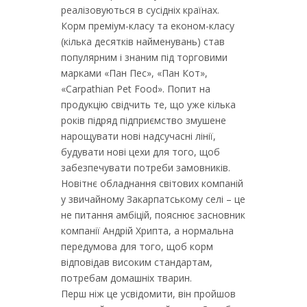
реалізовуються в сусідніх країнах.
Корм преміум-класу та економ-класу
(кілька десятків найменувань) став
популярним і знаним під торговими
марками «Пан Пес», «Пан Кот»,
«Carpathian Pet Food». Попит на
продукцію свідчить те, що уже кілька
років підряд підприємство змушене
нарощувати нові надсучасні лінії,
будувати нові цехи для того, щоб
забезпечувати потреби замовників.
Новітнє обладнання світових компаній
у звичайному Закарпатському селі – це
не питання амбіцій, пояснює засновник
компанії Андрій Хрипта, а нормальна
передумова для того, щоб корм
відповідав високим стандартам,
потребам домашніх тварин.
Перш ніж це усвідомити, він пройшов