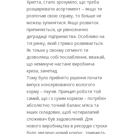
Хрипта, стало зрозуміло, що треба
розширювати асортимент – якщо ти
розпочав свою справу, то більше не
можеш зупинятися. Якщо розвиток
припиняється, це рівнозначно
деградації підприємства. Особливо на
тлі ринку, який стрімко розвивається.
Як тільки у своєму сегменті ти
дозволяєш собі послаблення, вважай,
що неминуче настане виробнича
криза, занепад.
Тому було прийнято рішення почати
випуск консервованого вологого
корму – паучів. Принцип роботи той
самий, що і з сухим кормом – потрібен
абсолютно точний баланс м’яса та
інших складових, щоб чотирилапий
споживач був задоволений. Для
нового виробництва в рекордні строки
було зведено новий корпус, тривають