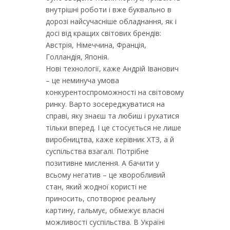
внутрішні роботи і вже буквально в
дорозі найсучасніше обладнання, як і
досі від кращих світових брендів:
Австрія, Німеччина, Франція,
Голландія, Японія.
Нові технології, каже Андрій Іванович
– це неминуча умова
конкурентоспроможності на світовому
ринку. Варто зосереджуватися на
справі, яку знаєш та любиш і рухатися
тільки вперед. І це стосується не лише
виробництва, каже керівник ХТЗ, а й
суспільства взагалі. Потрібне
позитивне мислення. А бачити у
всьому негатив – це хворобливий
стан, який жодної користі не
приносить, спотворює реальну
картину, гальмує, обмежує власні
можливості суспільства. В Україні