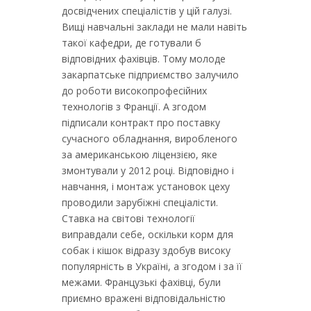
досвідчених спеціалістів у цій галузі.
Вищі навчальні заклади не мали навіть
такої кафедри, де готували б
відповідних фахівців. Тому молоде
закарпатське підприємство залучило
до роботи високопрофесійних
технологів з Франції. А згодом
підписали контракт про поставку
сучасного обладнання, виробленого
за американською ліцензією, яке
змонтували у 2012 році. Відповідно і
навчання, і монтаж установок цеху
проводили зарубіжні спеціалісти.
Ставка на світові технології
виправдали себе, оскільки корм для
собак і кішок відразу здобув високу
популярність в Україні, а згодом і за її
межами. Французькі фахівці, були
приємно вражені відповідальністю