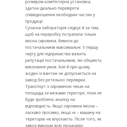
розміром комп’ютерна установка,
здатна ідеально перевіряти
співвідношення необхідних частин у
продукції.
Сучасна лабораторія слідкує й за тим,
щоб на переробку потрапила тільки
якісна сировина. Вимоги до
постачальників максимальні. У першу
чергу для підприємства важить
репутація постачальників, які обіцяють
виконання умов. Але й при цьому
жоден їх вантаж не допускається на
завод без ретельної перевірки.
Транспорт з сировиною чекає на
площадці за межами території, поки не
буде зроблено аналізу на
відповідність. Якщо сировина якісна –
ласкаво просимо, якщо ні – машину на
територію не впускають. Після того, як
завод виконає всю процедуру