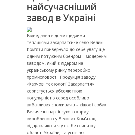
найсучасніший
завод в Україні
Віднедавна відоме щедрими
теплицями закарпатське село Великі
Ком’яти привернуло до себе увагу ще
одним потужним брендом – модерним
заводом, який є лідером на
українському ринку переробної
промисловості. Продукція заводу
«Харчові технології Закарпаття»
користується абсолютною
популярністю серед особливо
вибагливих споживачів – кішок і собак.
Величезні партії сухого корму,
виробленого у Великих Ком’ятах,
відправляються у всі без винятку
області України, та успішно