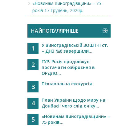
«Новинам Виноградівщини» – 75
років
17 Грудень, 2020р.
НАЙПОПУЛЯРНІШЕ
У Виноградівській ЗОШ І-ІІ ст.
1
– ДНЗ №6 завершили...
ГУР: Росія продовжує
2
постачати озброєння в
ОРДЛО...
Пізнавальна екскурсія
3
План України щодо миру на
4
Донбасі: чого слід очіку...
«Новинам Виноградівщини» –
5
75 років...