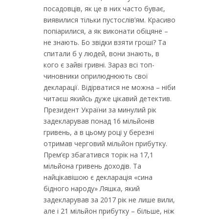
посадовців, як це в них часто буває,
виявилися тільки пустослів’ям. Красиво
попіарилися, а як виконати обіцяне –
не знають. Бо звідки взяти гроші? Та
спитали б у людей, вони знають, в
кого є зайві гривні. Зараз всі топ-
чиновники оприлюднюють свої
декларації. Відірватися не можна – ніби
читаєш якийсь дуже цікавий детектив.
Президент України за минулий рік
задекларував понад 16 мільйонів
гривень, а в цьому році у березні
отримав черговий мільйон прибутку.
Прем’єр збагатився торік на 17,1
мільйона гривень доходів. Та
найцікавішою є декларація «сина
бідного народу» Ляшка, який
задекларував за 2017 рік не лише вили,
але і 21 мільйон прибутку – більше, ніж