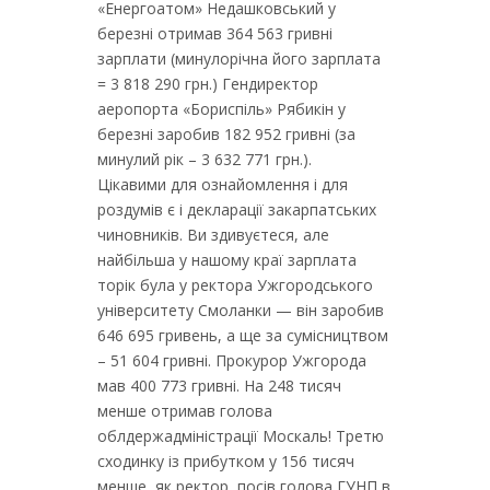
«Енергоатом» Недашковський у
березні отримав 364 563 гривні
зарплати (минулорічна його зарплата
= 3 818 290 грн.) Гендиректор
аеропорта «Бориспіль» Рябикін у
березні заробив 182 952 гривні (за
минулий рік – 3 632 771 грн.).
Цікавими для ознайомлення і для
роздумів є і декларації закарпатських
чиновників. Ви здивуєтеся, але
найбільша у нашому краї зарплата
торік була у ректора Ужгородського
університету Смоланки — він заробив
646 695 гривень, а ще за сумісництвом
– 51 604 гривні. Прокурор Ужгорода
мав 400 773 гривні. На 248 тисяч
менше отримав голова
облдержадміністрації Москаль! Третю
сходинку із прибутком у 156 тисяч
менше, як ректор, посів голова ГУНП в