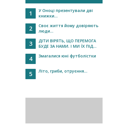
У Оноці презентували дві
1
книжки...
Своє життя йому довіряють
2
люди...
ДІТИ ВІРЯТЬ, ЩО ПЕРЕМОГА
3
БУДЕ ЗА НАМИ. І МИ ЇХ ПІД...
Змагалися юні футболістки
4
Літо, гриби, отруєння…
5