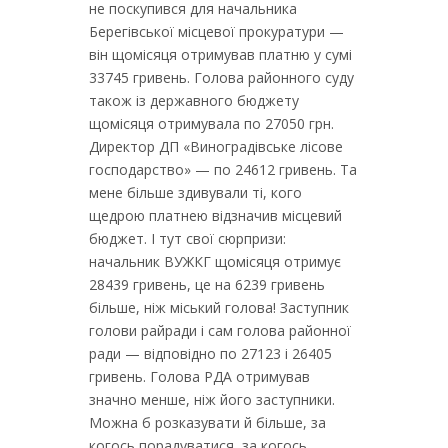
не поскупився для начальника
Берегівської місцевої прокуратури —
він щомісяця отримував платню у сумі
33745 гривень. Голова районного суду
також із державного бюджету
щомісяця отримувала по 27050 грн.
Директор ДП «Виноградівське лісове
господарство» — по 24612 гривень. Та
мене більше здивували ті, кого
щедрою платнею відзначив місцевий
бюджет. І тут свої сюрпризи:
начальник ВУЖКГ щомісяця отримує
28439 гривень, це на 6239 гривень
більше, ніж міський голова! Заступник
голови райради і сам голова районної
ради — відповідно по 27123 і 26405
гривень. Голова РДА отримував
значно менше, ніж його заступники.
Можна б розказувати й більше, за
когось порадуватися, за когось