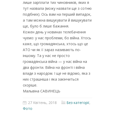
лише зарплати тих чиновників, яких я
тут назвала (можу назвати ще з сотню
подібних). Ось вам на перший випадок,
а там можна вишукувати й вишукувати
ще, було б лише бажання.
Кожен день у новинах телебачення
чуємо: у нас проблеми, бо війна. Хтось
каже, що громадянська, хтось що це
АТО чи як її зараз називають по-
іншому. Та у нас не просто
громадянська війна — у нас війна на
два фронти. Війна на фронті і війна
влади з народом. І ще не відомо, яка з
них страшніша і яка закінчиться
скоріше.
Мальвіна САВИНЕЦЬ
27 Квітень, 2018
Без категорії
,
Фото