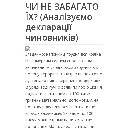
ЧИ НЕ ЗАБАГАТО
ЇХ? (Аналізуємо
декларації
чиновників)
Згадаймо: наприкінці грудня вся країна
із завмерлим серцем спостерігала за
звільненням українських заручників з
полону терористів. Патріотів показово
зустрічало вище керівництво держави.
В уряді тоді гучно заявили про рішення
виділити звільненим по 100 тисяч
гривень матеріальної допомоги. А на
початку року вдалося звільнити ще
кількох заручників. Загалом по 100
тисяч мали отримати 76 колишніх
полонених. Мали, але… Гучні заяви