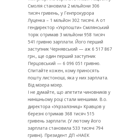
Смолія становила 2 мільйони 306
тисяч гривень, у Генпрокурора
Луценка – 1 мільйон 302 тисячі. А от
гендиректор «Укрпошти» Смілянський
торік отримав 3 мільйони 958 тисяч
541 гривню зарплати. Його перший
заступник Чернявський — аж 6 517 867
грн., ще один перший заступник
Перцовський — 6 096 051 гривню.
Спитайте кожен, кому приносять
пошту листоноші, яка у них зарплата.
Від мізера мізер.
І не думайте, що апетити чиновників у
нинішньому році стали меншими. В.о.
директора «Укрзалізниці» Кравцов у
березні отримав 368 тисяч 515
гривень зарплати. (У лютому його
зарплата становила 533 тисячі 794
гривні). Президент ДП «НАЕК