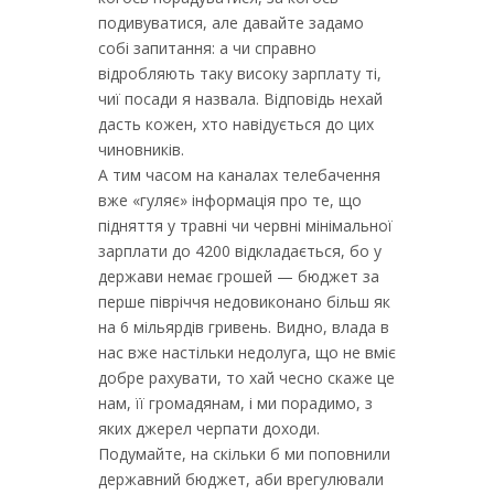
подивуватися, але давайте задамо
собі запитання: а чи справно
відробляють таку високу зарплату ті,
чиї посади я назвала. Відповідь нехай
дасть кожен, хто навідується до цих
чиновників.
А тим часом на каналах телебачення
вже «гуляє» інформація про те, що
підняття у травні чи червні мінімальної
зарплати до 4200 відкладається, бо у
держави немає грошей — бюджет за
перше півріччя недовиконано більш як
на 6 мільярдів гривень. Видно, влада в
нас вже настільки недолуга, що не вміє
добре рахувати, то хай чесно скаже це
нам, її громадянам, і ми порадимо, з
яких джерел черпати доходи.
Подумайте, на скільки б ми поповнили
державний бюджет, аби врегулювали