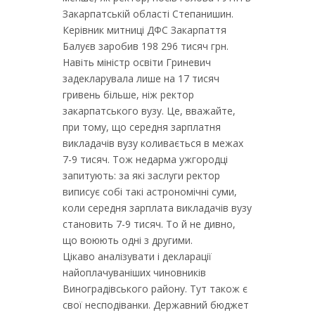
Закарпатській області Степанишин.
Керівник митниці ДФС Закарпаття
Балуєв заробив 198 296 тисяч грн.
Навіть міністр освіти Гриневич
задекларувала лише на 17 тисяч
гривень більше, ніж ректор
закарпатського вузу. Це, вважайте,
при тому, що середня зарплатня
викладачів вузу коливається в межах
7-9 тисяч. Тож недарма ужгородці
запитують: за які заслуги ректор
виписує собі такі астрономічні суми,
коли середня зарплата викладачів вузу
становить 7-9 тисяч. То й не дивно,
що воюють одні з другими.
Цікаво аналізувати і декларації
найоплачуваніших чиновників
Виноградівського району. Тут також є
свої несподіванки. Державний бюджет