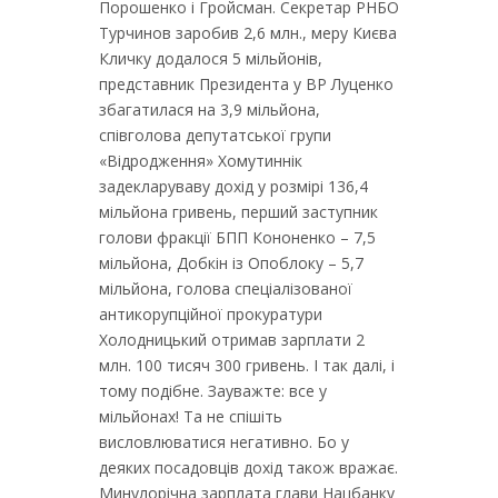
Порошенко і Гройсман. Cекретар РНБО
Турчинов заробив 2,6 млн., меру Києва
Кличку додалося 5 мільйонів,
представник Президента у ВР Луценко
збагатилася на 3,9 мільйона,
співголова депутатської групи
«Відродження» Хомутиннік
задекларуваву дохід у розмірі 136,4
мільйона гривень, перший заступник
голови фракції БПП Кононенко – 7,5
мільйона, Добкін із Опоблоку – 5,7
мільйона, голова спеціалізованої
антикорупційної прокуратури
Холодницький отримав зарплати 2
млн. 100 тисяч 300 гривень. І так далі, і
тому подібне. Зауважте: все у
мільйонах! Та не спішіть
висловлюватися негативно. Бо у
деяких посадовців дохід також вражає.
Минулорічна зарплата глави Нацбанку