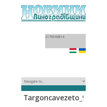
2179044814
Targoncavezeto_91173