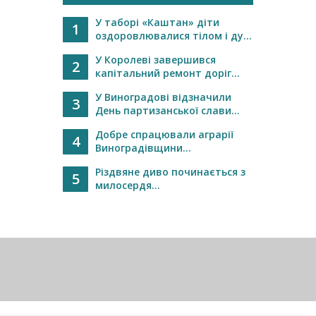
У таборі «Каштан» діти
1
оздоровлювалися тілом і ду...
У Королеві завершився
2
капітальний ремонт доріг...
У Виноградові відзначили
3
День партизанської слави...
Добре спрацювали аграрії
4
Виноградівщини...
Різдвяне диво починається з
5
милосердя...