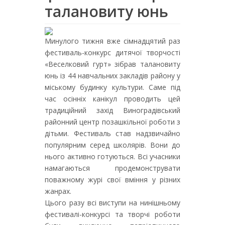
талановиту юнь
Минулого тижня вже сімнадцятий раз
фестиваль-конкурс дитячої творчості
«Веселковий гурт» зібрав талановиту
юнь із 44 навчальних закладів району у
міському будинку культури. Саме під
час осінніх канікул проводить цей
традиційний захід Виноградівський
районний центр позашкільної роботи з
дітьми. Фестиваль став надзвичайно
популярним серед школярів. Вони до
нього активно готуються. Всі учасники
намагаються продемонструвати
поважному журі свої вміння у різних
жанрах.
Цього разу всі виступи на нинішньому
фестивалі-конкурсі та творчі роботи