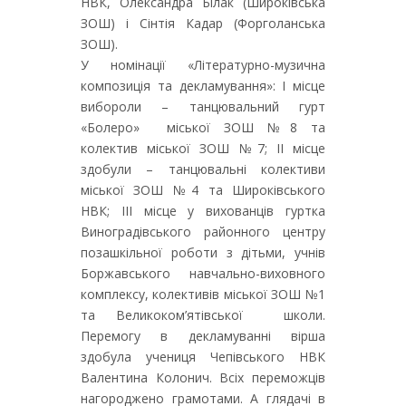
НВК, Олександра Білак (Широківська
ЗОШ) і Сінтія Кадар (Форголанська
ЗОШ).
У номінації «Літературно-музична
композиція та декламування»: І місце
вибороли – танцювальний гурт
«Болеро» міської ЗОШ №8 та
колектив міської ЗОШ №7; ІІ місце
здобули – танцювальні колективи
міської ЗОШ №4 та Широківського
НВК; ІІІ місце у вихованців гуртка
Виноградівського районного центру
позашкільної роботи з дітьми, учнів
Боржавського навчально-виховного
комплексу, колективів міської ЗОШ №1
та Великоком’ятівської школи.
Перемогу в декламуванні вірша
здобула учениця Чепівського НВК
Валентина Колонич. Всіх переможців
нагороджено грамотами. А глядачі в