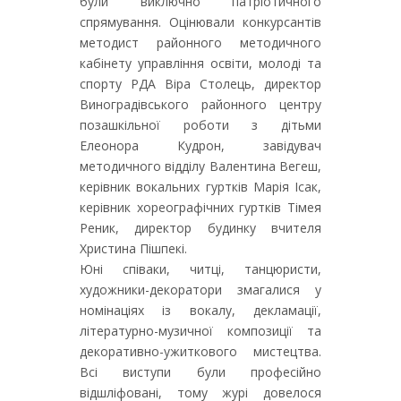
були виключно патріотичного
спрямування. Оцінювали конкурсантів
методист районного методичного
кабінету управління освіти, молоді та
спорту РДА Віра Столець, директор
Виноградівського районного центру
позашкільної роботи з дітьми
Елеонора Кудрон, завідувач
методичного відділу Валентина Вегеш,
керівник вокальних гуртків Марія Ісак,
керівник хореографічних гуртків Тімея
Реник, директор будинку вчителя
Христина Пішпекі.
Юні співаки, читці, танцюристи,
художники-декоратори змагалися у
номінаціях із вокалу, декламації,
літературно-музичної композиції та
декоративно-ужиткового мистецтва.
Всі виступи були професійно
відшліфовані, тому журі довелося