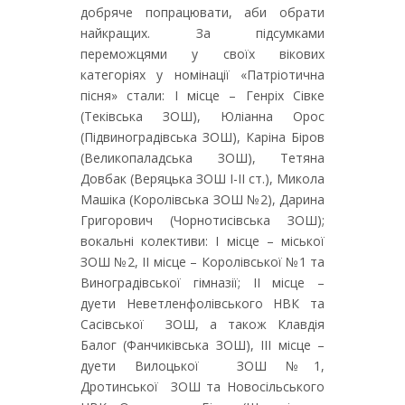
добряче попрацювати, аби обрати
найкращих. За підсумками
переможцями у своїх вікових
категоріях у номінації «Патріотична
пісня» стали: І місце – Генріх Сівке
(Теківська ЗОШ), Юліанна Орос
(Підвиноградівська ЗОШ), Каріна Біров
(Великопаладська ЗОШ), Тетяна
Довбак (Веряцька ЗОШ І-ІІ ст.), Микола
Машіка (Королівська ЗОШ №2), Дарина
Григорович (Чорнотисівська ЗОШ);
вокальні колективи: І місце – міської
ЗОШ №2, ІІ місце – Королівської №1 та
Виноградівської гімназії; ІІ місце –
дуети Неветленфолівського НВК та
Сасівської ЗОШ, а також Клавдія
Балог (Фанчиківська ЗОШ), ІІІ місце –
дуети Вилоцької ЗОШ №1,
Дротинської ЗОШ та Новосільського