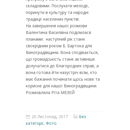
складовими. Послухати мелодії,
поринути в культуру та народні
традиції населених пунктів.
На завершення нашої розмови
Валентина Василівна поділилася
планами: наступний рік стане
своєрідним роком Б. Бартока для
Виноградівщини. Вона сподівається,
що громадськість стане активніше
долучатися до благородних справ, а
вона готова йти назустріч всім, хто
має бажання починати щось нове та
корисне для нашої Виноградівщини.
Розмовляла Ріта МЕЗЕЙ
20 Листопад, 2017
Без
категорії
,
Фото