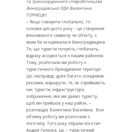
та транскордонного співробітництва
Виноградівської РДА Валентина
ГОРНЕЦКІ:
– Якщо говорити глобально, то
основні цілі цього року – це створення
впізнаваного символу чи об’єкту, з
яким би асоціювалася Виноградівщина.
Те, що туристи почують і побачать,
відразу асоціюється з нашим районом.
Тому, розпочали ми роботу з
туристичного брендування території.
Це, насправді, дуже багато складників:
реклама, маршрути, те, як сприймають
нас туристи, інфраструктура,
зображення, яке ми даємо туристу,
щоб він прийшов у наш район, –
розповідає Валентина Василівна. Всю
об’ємну роботу ми розпочали з
логотипу. Того року обрали логотип
Андрія Гепенка. Це – туристичний