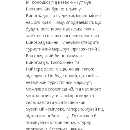
М. Колодко) під назвою «Тут був
Барток». Він був не тільки у
Виноградові, а і у деяких інших місцях
нашого краю. Тому, сподіваємося, що
будуть встановлені декілька таких
пам’ятків і в інших населених пунктах
Виноградівщини. Плануємо створити
туристичний маршрут, присвячений Б.
Бартоку, який би пов’язував
Виноградів, Тисобикень та
Пийтерфолво, місця, які він також
відвідував. Це буде новий, цікавий та
незвичний туристичний маршрут,
можливо велосипедний, під час якого
можна оглянути гарні краєвиди та
села, завітати у Затисянський
музейний комплекс, галерею, музей під
відкритим небом і т. д. Тут можна б
поєднувати історично-культурну
програму з багатьма іншими