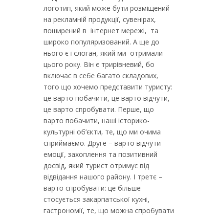
логотип, який може бути розміщений
на рекламній продукції, сувенірах,
поширений в інтернет мережі, та
широко популяризований. А ще до
нього є і слоган, який ми отримали
цього року. Він є трирівневий, бо
включає в себе багато складових,
того що хочемо представити туристу:
це варто побачити, це варто відчути,
це варто спробувати. Перше, що
варто побачити, наші історико-
культурні об’єкти, те, що ми очима
сприймаємо. Друге – варто відчути
емоції, захоплення та позитивний
досвід, який турист отримує від
відвідання нашого району. І третє –
варто спробувати: це більше
стосується закарпатської кухні,
гастрономії, те, що можна спробувати