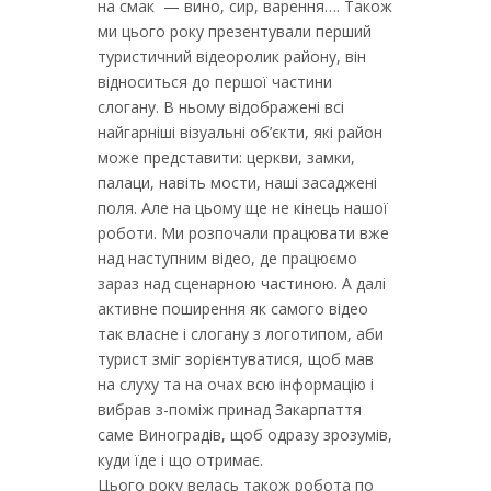
на смак — вино, сир, варення…. Також
ми цього року презентували перший
туристичний відеоролик району, він
відноситься до першої частини
слогану. В ньому відображені всі
найгарніші візуальні об’єкти, які район
може представити: церкви, замки,
палаци, навіть мости, наші засаджені
поля. Але на цьому ще не кінець нашої
роботи. Ми розпочали працювати вже
над наступним відео, де працюємо
зараз над сценарною частиною. А далі
активне поширення як самого відео
так власне і слогану з логотипом, аби
турист зміг зорієнтуватися, щоб мав
на слуху та на очах всю інформацію і
вибрав з-поміж принад Закарпаття
саме Виноградів, щоб одразу зрозумів,
куди їде і що отримає.
Цього року велась також робота по