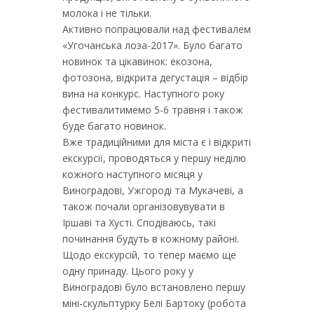
молока і не тільки.
Активно попрацювали над фестивалем
«Угочанська лоза-2017». Було багато
новинок та цікавинок: екозона,
фотозона, відкрита дегустація – відбір
вина на конкурс. Наступного року
фестивалитимемо 5-6 травня і також
буде багато новинок.
Вже традиційними для міста є і відкриті
екскурсії, проводяться у першу неділю
кожного наступного місяця у
Виноградові, Ужгороді та Мукачеві, а
також почали організовувувати в
Іршаві та Хусті. Сподіваюсь, такі
починання будуть в кожному районі.
Щодо екскурсій, то тепер маємо ще
одну принаду. Цього року у
Виноградові було встановлено першу
міні-скульптурку Белі Бартоку (робота