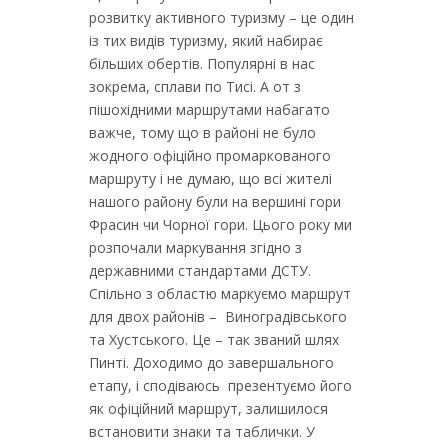
розвитку активного туризму – це один
із тих видів туризму, який набирає
більших обертів. Популярні в нас
зокрема, сплави по Тисі. А от з
пішохідними маршрутами набагато
важче, тому що в районі не було
жодного офіційно промаркованого
маршруту і не думаю, що всі жителі
нашого району були на вершині гори
Фрасин чи Чорної гори. Цього року ми
розпочали маркування згідно з
державними стандартами ДСТУ.
Спільно з областю маркуємо маршрут
для двох районів – Виноградівського
та Хустського. Це – так званий шлях
Пинті. Доходимо до завершального
етапу, і сподіваюсь презентуємо його
як офіційний маршрут, залишилося
встановити знаки та таблички. У