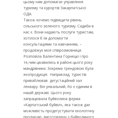
цьому нам допомагає управління
туризму та курортів Закарпатської
ОДА.
Також хочемо підвищити рівень
сільського зеленого туризму. Садиби в
нас є. Вони надають послуги туристам,
хотілося б їм допомогти
консультаціями та навчанням, –
продовжує моя співрозмовниця.
Розповіла Валентина Горнецкі і про
те,чим цікавились в районі цього року
мандрівники. Зокрема трендовою була
екопродукція. Наприклад, туристів
приваблював дегустаційний зал
леквару. Він унікальний, бо є єдиним в
нашій державі. Цього року
запрацювала буйволина ферма
«Карпатський буйвіл», яка також дає
можливість продегустувати екологічну
продукцію, виготовлену з буйволиного