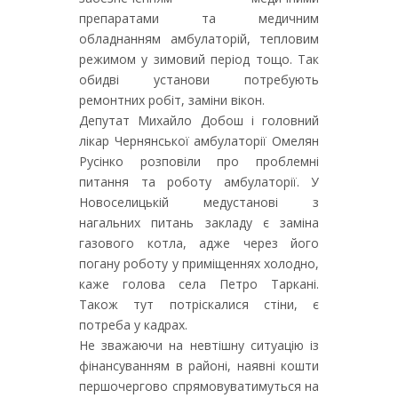
препаратами та медичним
обладнанням амбулаторій, тепловим
режимом у зимовий період тощо. Так
обидві установи потребують
ремонтних робіт, заміни вікон.
Депутат Михайло Добош і головний
лікар Чернянської амбулаторії Омелян
Русінко розповіли про проблемні
питання та роботу амбулаторії. У
Новоселицькій медустанові з
нагальних питань закладу є заміна
газового котла, адже через його
погану роботу у приміщеннях холодно,
каже голова села Петро Таркані.
Також тут потріскалися стіни, є
потреба у кадрах.
Не зважаючи на невтішну ситуацію із
фінансуванням в районі, наявні кошти
першочергово спрямовуватимуться на