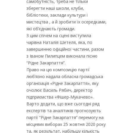
самобутність, треба не тільки
зберегти наші школи, клуби,
бібліотеки, заклади культури і
мистецтва , а й зробити їх осередками,
які об’єднають громади.
З цим спічем на сцені виступила
чарівна Наталія Шетеля, яка, по
завершенню офіційної частини, разом
з Іваном Пилипцем виконала пісню
“Рідне Закарпаття”.
Право на цю композицію партії
люб’язно надала обласна громадська
організація «Рідне Закарпаття», яку
очолює Василь Рябич, директор
підприємства «Фішер-Мукачево».
Варто додати, що вже сьогодні ряд
експертів та аналітиків прогнозують
партії “Рідне Закарпаття” перемогу на
місцевих виборах 25 жовтня 2020 року
та, як результат, набільшу кількість