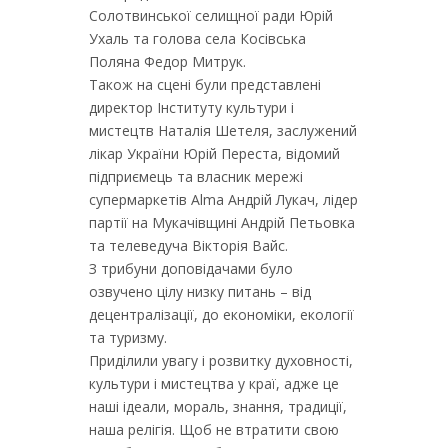
Солотвинської селищної ради Юрій
Ухаль та голова села Косівська
Поляна Федор Митрук.
Також на сцені були представлені
директор Інституту культури і
мистецтв Наталія Шетеля, заслужений
лікар України Юрій Переста, відомий
підприємець та власник мережі
супермаркетів Alma Андрій Лукач, лідер
партії на Мукачівщині Андрій Петьовка
та телеведуча Вікторія Вайс.
З трибуни доповідачами було
озвучено цілу низку питань – від
децентралізації, до економіки, екології
та туризму.
Приділили увагу і розвитку духовності,
культури і мистецтва у краї, адже це
наші ідеали, мораль, знання, традиції,
наша релігія. Щоб не втратити свою