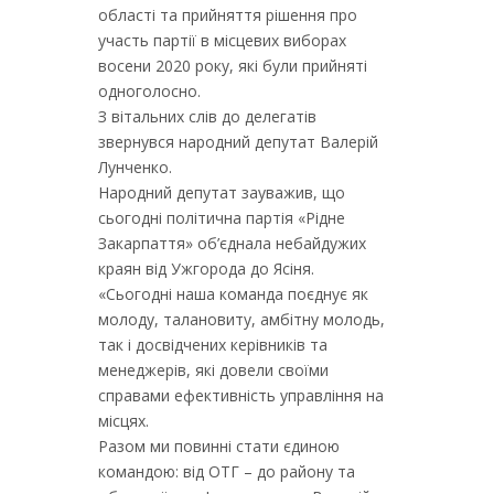
області та прийняття рішення про
участь партії в місцевих виборах
восени 2020 року, які були прийняті
одноголосно.
З вітальних слів до делегатів
звернувся народний депутат Валерій
Лунченко.
Народний депутат зауважив, що
сьогодні політична партія «Рідне
Закарпаття» об’єднала небайдужих
краян від Ужгорода до Ясіня.
«Сьогодні наша команда поєднує як
молоду, талановиту, амбітну молодь,
так і досвідчених керівників та
менеджерів, які довели своїми
справами ефективність управління на
місцях.
Разом ми повинні стати єдиною
командою: від ОТГ – до району та