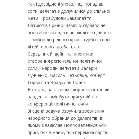
так і досвідчені управлінці: понад дві
сотні делегатів долучилися до спільної
мети – розбудови Закарпаття.
Патріотів Срібної Землі об’єднали не
політичні гасла, а вічні людські цінності
– любов до рідного краю, турбота про
дітей, повага до батьків.
Серед них й ідейні натхненники
створення регіональної політичної
сили – народні депутати Валерій
Лунченко, Василь Петьовка, Роберт
Горват та Владіслав Поляк.
На жаль, за станом здоров’я, останній
нардеп не зміг бути присутній на
конференції політичної сили.
Зі сцени ведуча озвучила звернення
народного обранця до делегатів, в
якому Владіслав Поляк запевнив усіх
присутніх в майбутній перемозі партії