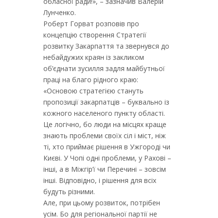
обласної ради!», – зазначив Валерій
Лунченко.
Роберт Горват розповів про
концепцію створення Стратегії
розвитку Закарпаття та звернувся до
небайдужих краян із закликом
об’єднати зусилля задля майбутньої
праці на благо рідного краю:
«Основою стратегією стануть
пропозиції закарпатців – буквально із
кожного населеного пункту області.
Це логічно, бо люди на місцях краще
знають проблеми своїх сіл і міст, ніж
ті, хто приймає рішення в Ужгороді чи
Києві. У Чопі одні проблеми, у Рахові –
інші, а в Міжгір’ї чи Перечині – зовсім
інші. Відповідно, і рішення для всіх
будуть різними.
Але, при цьому розвиток, потрібен
усім. Бо для регіональної партії не