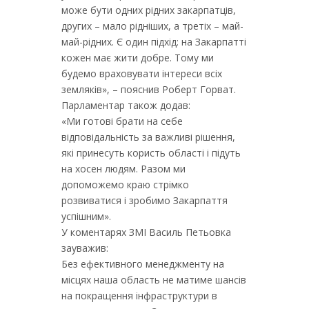
може бути одних рідних закарпатців,
других – мало рідніших, а третіх – май-
май-рідних. Є один підхід: на Закарпатті
кожен має жити добре. Тому ми
будемо враховувати інтереси всіх
земляків», – пояснив Роберт Горват.
Парламентар також додав:
«Ми готові брати на себе
відповідальність за важливі рішення,
які принесуть користь області і підуть
на хосен людям. Разом ми
допоможемо краю стрімко
розвиватися і зробимо Закарпаття
успішним».
У коментарях ЗМІ Василь Петьовка
зауважив:
Без ефективного менеджменту на
місцях наша область не матиме шансів
на покращення інфраструктури в