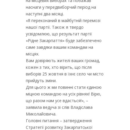
на місцевих виборах та побажав
наснаги у передвиборчий період на
наступні два місяці.
«Я переконаний в майбутній перемозі
нашої партії. Також я твердо
усвідомлюю, що результат партії
«Рідне Закарпаття» буде забезпечено
саме завдяки вашим командам на
місцях.
Вам довіряють жителі ваших громад,
кожен з тих, хто вірить, що після
виборів 25 жовтня в їхнє село чи місто
прийдуть зміни.
Для цього ж ми повинні стати єдиною
міцною командою на усіх рівнях! Вірю,
що разом нам усе вдасться!», –
заявила ведуча зі слів Владіслава
Миколайовича.
Головні питання – затвердження
Стратегії розвитку Закарпатської