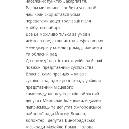
населених пунктах Закарпаття.
Разом ми повинні зробити усе, щоб
наш край скористався усіма
перевагами децентралізації після
майбутніх виборів.
Все це можливо тільки за умови
якісного представництва – ефективних
менеджерів у кожній громаді, районній
та обласній раді.
До президії партії також увійшли й інші
поважні представники суспільства.
Власне, сама президія – як зріз
суспільства, адже до її складу увійшли
представники місцевого
самоврядування усіх рівнів: обласний
депутат Мирослав Білецький, відомий
підприємець та депутат Ужгородської
районної ради Йожеф Боднар,
волонтер і депутат Виноградівської
міськради Михайло Роман, голова