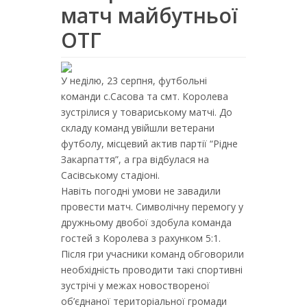
матч майбутньої
ОТГ
У неділю, 23 серпня, футбольні
команди с.Сасова та смт. Королева
зустрілися у товариському матчі. До
складу команд увійшли ветерани
футболу, місцевий актив партії “Рідне
Закарпаття”, а гра відбулася на
Сасівському стадіоні.
Навіть погодні умови не завадили
провести матч. Символічну перемогу у
дружньому двобої здобула команда
гостей з Королева з рахунком 5:1.
Після гри учасники команд обговорили
необхідність проводити такі спортивні
зустрічі у межах новоствореної
об’єднаної територіальної громади