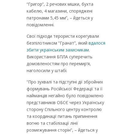
“Григор”, 2 речових мішки, бухта
кабелю, 4 магазини, споряджені
патронами 5,45 мм”, – йдеться у
повідомленні.
Свої підходи терористи корегували
безпілотником “Гранат”, який
вдалося
збити українським захисникам
.
Використання БПЛА суперечить
домовленостям про перемир’я,
наголосили у штабі.
“Про зухвалі та підступні дії збройних
формувань Російської Федерації та її
найманців негайно було повідомлено
представників ОБСЄ через Українську
сторону Спільного центру контролю
та координації питань припинення
вогню та стабілізації лінії
розмежування сторін”, – йдеться у