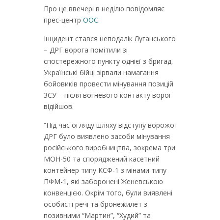
Про це ввечері в неділю повідомляє
прес-центр
ООС
.
Інцидент стався неподалік Луганського
– ДРГ ворога помітили зі
спостережного пункту однієї з бригад.
Українські бійці зірвали намагання
бойовиків провести мінування позицій
ЗСУ – після вогневого контакту ворог
відійшов.
“Під час огляду шляху відступу ворожої
ДРГ було виявлено засоби мінування
російського виробництва, зокрема три
МОН-50 та споряджений касетний
контейнер типу КСФ-1 з мінами типу
ПФМ-1, які заборонені Женевською
конвенцією. Окрім того, були виявлені
особисті речі та бронежилет з
позивними “Мартин”, “Худий” та