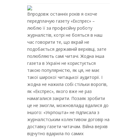
Впродовж останніх років я охоче
передплачую газету «Експрес» –
люблю її за професійну роботу
журналістів, котрі не бояться в наш
час говорити те, що вкрай не
подобається державній верхівці, зате
полюбляють самі читачі. Жодна інша
газета в Україні не користується
такою популярністю, як ця, не має
такої широкої читацької аудиторії. І
жодна не нажила собі стільки ворогів,
як «Експрес», якого вже не раз
намагалися закрити. Позаяк зробити
це не змогли, можновладці вдалися до
іншого: «Укрпошта» не підписала з
журналістським колективом договір на
доставку газети читачам. Війна верхів
відчутно вдарила по самих