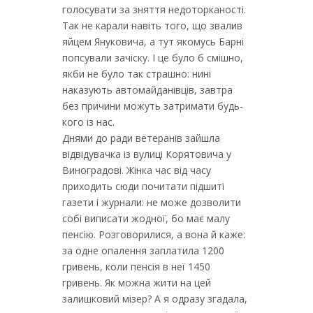
голосувати за зняття недоторканості.
Так не карали навіть того, що звалив
яйцем Януковича, а тут якомусь Барні
попсували зачіску. І це було б смішно,
якби не було так страшно: нині
наказують автомайданівців, завтра
без причини можуть затримати будь-
кого із нас.
Днями до ради ветеранів зайшла
відвідувачка із вулиці Корятовича у
Виноградові. Жінка час від часу
приходить сюди почитати підшиті
газети і журнали: не може дозволити
собі виписати жодної, бо має малу
пенсію. Розговорилися, а вона й каже:
за одне опалення заплатила 1200
гривень, коли пенсія в неї 1450
гривень. Як можна жити на цей
залишковий мізер? А я одразу згадала,