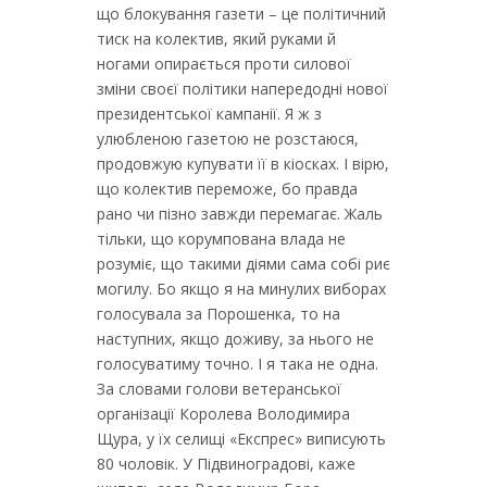
що блокування газети – це політичний
тиск на колектив, який руками й
ногами опирається проти силової
зміни своєї політики напередодні нової
президентської кампанії. Я ж з
улюбленою газетою не розстаюся,
продовжую купувати її в кіосках. І вірю,
що колектив переможе, бо правда
рано чи пізно завжди перемагає. Жаль
тільки, що корумпована влада не
розуміє, що такими діями сама собі риє
могилу. Бо якщо я на минулих виборах
голосувала за Порошенка, то на
наступних, якщо доживу, за нього не
голосуватиму точно. І я така не одна.
За словами голови ветеранської
організації Королева Володимира
Щура, у їх селищі «Експрес» виписують
80 чоловік. У Підвиноградові, каже