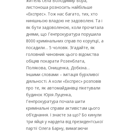
житель села Володимир Бора,
листоноша розносить найбільше
«Експрес». Тож нас багато, тих, хто
нинішньою владою не задоволені. Та і
як бути задоволеною, коли прочитала
днями, що Генпрокуратура порушила
8000 кримінальних справ по корупції, а
посадили… 5 чоловік. Згадайте, як
головний чиновник цього відомства
обіцяв покарати Розенблата,
Полякова, Онищенка, Добкіна…
Іншими словами – імітація бурхливої
діяльності. А коли «Експрес» розповів
про те, як автомайданівці пікетували
будинок Юрія Луценка,
Генпрокуратура почала шити
кримінальні справи активістам цього
об’єднання. І знаєте за що? Бо кинули
три яйця у нардепа від президентської
партії Олега Барну, вимагаючи