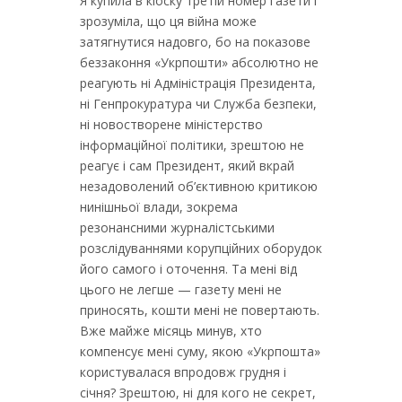
Я купила в кіоску третій номер газети і
зрозуміла, що ця війна може
затягнутися надовго, бо на показове
беззаконня «Укрпошти» абсолютно не
реагують ні Адміністрація Президента,
ні Генпрокуратура чи Служба безпеки,
ні новостворене міністерство
інформаційної політики, зрештою не
реагує і сам Президент, який вкрай
незадоволений об’єктивною критикою
нинішньої влади, зокрема
резонансними журналістськими
розслідуваннями корупційних оборудок
його самого і оточення. Та мені від
цього не легше — газету мені не
приносять, кошти мені не повертають.
Вже майже місяць минув, хто
компенсує мені суму, якою «Укрпошта»
користувалася впродовж грудня і
січня? Зрештою, ні для кого не секрет,