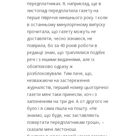
передплатниках. Я, наприклад, ще в
листопаді передплатила газету на
перше півріччя нинішнього року. І коли
в останньому минулорічному випуску
прочитала, що газету можуть не
доставляти, чесно зізнаюся, не
повірила, бо за 40 років роботи в
редакції знаю, що траплялися подібні
речі і з іншими виданнями, але їх
обов’язково одразу ж
розблоковували. Тим паче, що,
незважаючи на застереження
журналістів, перший номер цьогорічної
газети мені таки принесли, хоч і з
запізненням на три дні. А от другого не
було і я сама пішла на пошту. «Не
знаємо, що буде, нас заставляють
повертати передплатникам гроші», –
сказали мені листоноші.