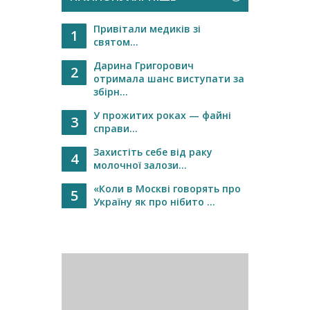
Привітали медиків зі
1
святом...
Дарина Григорович
2
отримала шанс виступати за
збірн...
У прожитих роках — файні
3
справи...
Захистіть себе від раку
4
молочної залози...
«Коли в Москві говорять про
5
Україну як про нібито ...