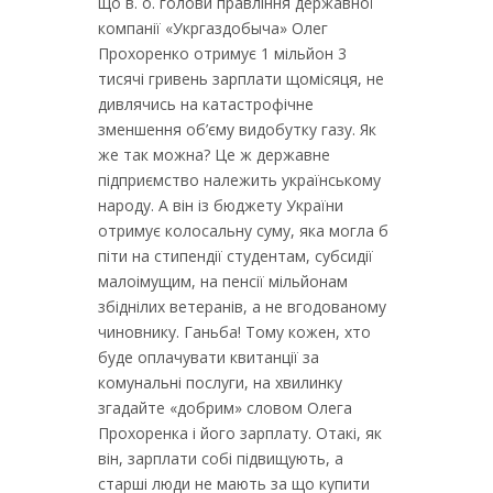
що в. о. голови правління державної
компанії «Укргаздобыча» Олег
Прохоренко отримує 1 мільйон 3
тисячі гривень зарплати щомісяця, не
дивлячись на катастрофічне
зменшення об’єму видобутку газу. Як
же так можна? Це ж державне
підприємство належить українському
народу. А він із бюджету України
отримує колосальну суму, яка могла б
піти на стипендії студентам, субсидії
малоімущим, на пенсії мільйонам
збіднілих ветеранів, а не вгодованому
чиновнику. Ганьба! Тому кожен, хто
буде оплачувати квитанції за
комунальні послуги, на хвилинку
згадайте «добрим» словом Олега
Прохоренка і його зарплату. Отакі, як
він, зарплати собі підвищують, а
старші люди не мають за що купити