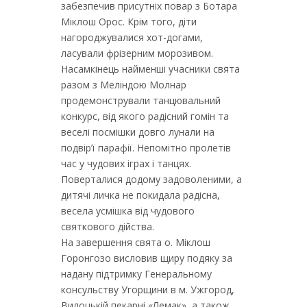
забезпечив присутніх повар з Ботара
Міклош Орос. Крім того, діти
нагороджувалися хот-догами,
ласували фрізерним морозивом.
Насамкінець найменші учасники свята
разом з Меліндою Молнар
продемонстрували танцювальний
конкурс, від якого радісний гомін та
веселі посмішки довго лунали на
подвір’ї парафії. Непомітно пролетів
час у чудових іграх і танцях.
Поверталися додому задоволеними, а
дитячі личка не покидала радісна,
весела усмішка від чудового
святкового дійства.
На завершення свята о. Міклош
Горонгозо висловив щиру подяку за
надану підтримку Генеральному
консульству Угорщини в м. Ужгород,
Вилоцькій пекарні «Лемак», а також