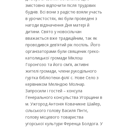
змістовно відпочити після трудових
буднів. Всі вони з радістю взяли участь
в урочистостях, які були проведені з
нагоди відзначення Дня матері й
дитини. Свято у новосільчан
вважається вже традиційним, так як
проводився дев’ятий рік поспіль. Його
організаторами були священик греко-
католицької громади Міклош
Горонгозо та його сім’я, активні
жителі громади, члени рукодільного
гуртка бібліотеки-філії с. Нове Село з
керівником Меліндою Молнар.
Запросили і гостей – консула
Генерального консульства Угорщини в
м. Ужгород Антонія Ковачикне Шайер,
сільського голову Василя Пінтє,
голову місцевого товариства
угорської культури Ференца Болдога. У