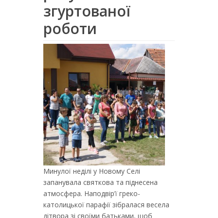
згуртованої
роботи
Минулої неділі у Новому Селі
запанувала святкова та піднесена
атмосфера. Наподвір’ї греко-
католицької парафії зібралася весела
дітвора зі своїми батьками, щоб