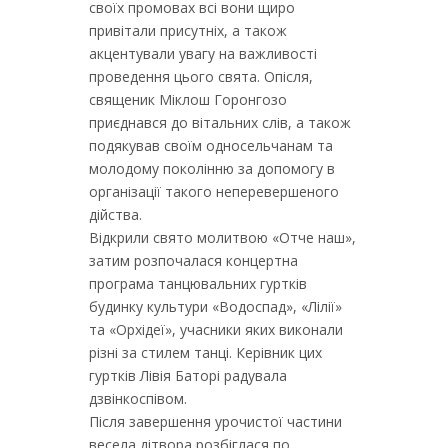
своїх промовах всі вони щиро
привітали присутніх, а також
акцентували увагу на важливості
проведення цього свята. Опісля,
священик Міклош Горонгозо
приєднався до вітальних слів, а також
подякував своїм односельчанам та
молодому поколінню за допомогу в
організації такого неперевершеного
дійства.
Відкрили свято молитвою «Отче наш»,
затим розпочалася концертна
програма танцювальних гуртків
будинку культури «Водоспад», «Лілії»
та «Орхідеї», учасники яких виконали
різні за стилем танці. Керівник цих
гуртків Лівія Баторі радувала
дзвінкоспівом.
Після завершення урочистої частини
весела дітвора розбіглася по