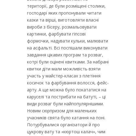
території, де були розміщені столики,
господарі яких пропонували читати
казки та вірші, виготовляти власні
вироби з бісеру, розмальовувати
картинки, фарбувати гіпсові
формочки, надувати кульки, малювати
на асфальті. Всі поспішали виконувати
завдання цікавих програм та розваг,
котрі були оцінені квитками. За набрані
квитки діти мали можливість взяти
участь у майстер-класах з плетіння
косичок та фарбування волосся, фейс-
арту. А ще можна було покататися на
каруселі та пострибати на батуті, – ці
види розваг були найпопулярнішими.
Новим сюрпризом для маленьких
учасників свята було катання на поні.
Потурбувалися організатори й про
цукрову вату та «кюртош калач», чим