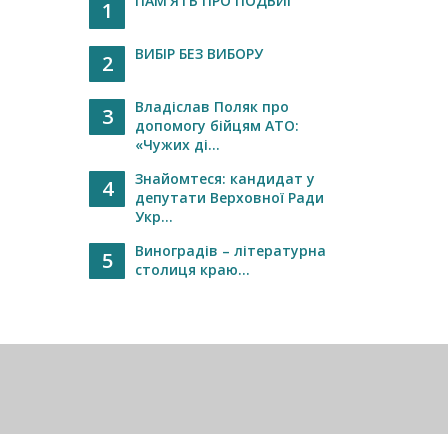
ПАМ’ЯТЬ ПРО ПОДВИГ
1
ВИБІР БЕЗ ВИБОРУ
2
Владіслав Поляк про
3
допомогу бійцям АТО:
«Чужих ді...
Знайомтеся: кандидат у
4
депутати Верховної Ради
Укр...
Виноградів – літературна
5
столиця краю...