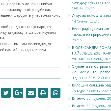
конкурсу «Червене вин
яйця варять у лушпинні цибулі,
Січень, 2021р.
 на шкаралупі світлі відбитки.
Михайло Талабіра став
Вилоцька селищн
рашанки фарбують у червоний колір
Дякуємо всім, хто зал
призером конкурсу «Червене
оголошує конкурс.
вино-2021»...
14 Січень, 2021р.
дь, щоб продовжити цю народну
Виноградівці вимагают
ніку декупажу, а ще розписували
тарифів на природний 
ям.
2021р.
гінальні символи Великодня, які
В ОЛЕКСАНДРА РОМА
вий настрій перед величним
НАЙБІЛЬШЕ ДЗВІНОЧКІ
УКРАЇНІ
14 Січень, 202
Окупанти загострили с
Донбасі: у штабі розпов
відповіли ЗСУ
12 Січень
Вилоцька селищна рад
конкурс
7 Січень, 2021р
Вітаємо
30 Грудень, 20
Вітаємо
30 Грудень, 20