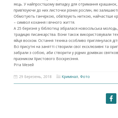
яєць. У найпростішому випадку для отримання крашанок, 
прив’язуючи до них листочки різних рослин, які залишають
Обмотують ганчіркою, обв’язують ниткою, найчастіше к
– символ кохання і вічного життя.
А 25 березня у бібліотеці зібралася новосільська моло
традицію писанкарства. Вони також використовували тех
яйця воском. Остання техніка особливо приглянулася діт
Всі присутні на занятті створили свої ексклюзивні та ори
забрали з собою, аби створити у рідних домівках святко
празником Христового Воскресіння.
Ріта Мезей
29 Березень, 2018
Кримінал
,
Фото