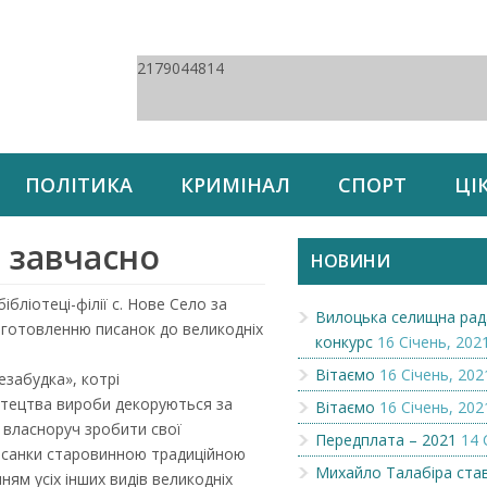
2179044814
ПОЛІТИКА
КРИМІНАЛ
СПОРТ
ЦІ
 завчасно
НОВИНИ
 бібліотеці-філії с. Нове Село за
Вилоцька селищна рад
иготовленню писанок до великодніх
конкурс
16 Січень, 202
Вітаємо
16 Січень, 202
езабудка», котрі
истецтва вироби декоруються за
Вітаємо
16 Січень, 202
 власноруч зробити свої
Передплата – 2021
14 
писанки старовинною традиційною
Михайло Талабіра ста
ням усіх інших видів великодніх