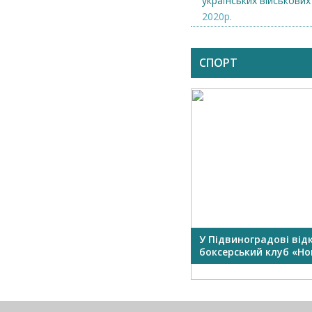
українських військових
2020р.
СПОРТ
У Підвиноградові від
боксерський клуб «Нок