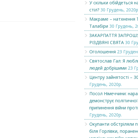
У скільки обійдеться 
стіл?
30 Грудень, 2020р
Макраме – натхнення 
Талабіри
30 Грудень, 2
ЗАКАРПАТТЯ ЗАПРОШ
РІЗДВЯНІ СВЯТА
30 Гру
Оголошення
23 Груден
Святослав Гал: Я люб
людей добрішими
23 Г
Центру зайнятості – 30
Грудень, 2020р.
Чеська компанія NAMZOR
Викупимо бруньки
Посол Німеччини: нараз
смородини...
демонструє політичної
припинення війни прот
Грудень, 2020р.
Окупанти обстріляли п
біля Горлівки, поранен