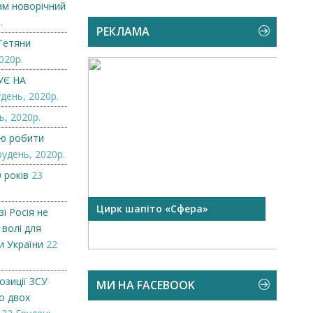
нам новорічний
.
РЕКЛАМА
Тетяни
020р.
УЄ НА
день, 2020р.
ь, 2020р.
лю робити
рудень, 2020р.
 років
23
 чорної
Цирк шапіто «Сфера»
Запр
і Росія не
Чехі
 волі для
и України
22
озиції ЗСУ
МИ НА FACEBOOK
о двох