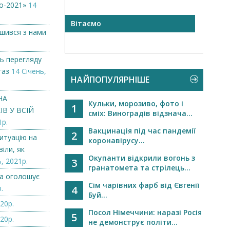
о-2021»
14
а рада
Вітаємо
Віта
ишився з нами
..
ь перегляду
газ
14 Січень,
НАЙПОПУЛЯРНІШЕ
НА
Кульки, морозиво, фото і
1
В У ВСІЙ
сміх: Виноградів відзнача...
1р.
Вакцинація під час пандемії
2
итуацію на
коронавірусу...
іли, як
Окупанти відкрили вогонь з
, 2021р.
3
гранатомета та стрілець...
а оголошує
Сім чарівних фарб від Євгенії
.
4
Буй...
20р.
Посол Німеччини: наразі Росія
5
20р.
не демонструє політи...