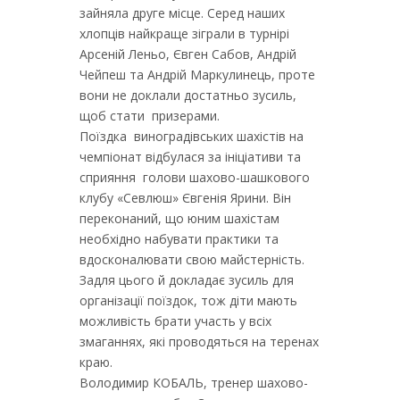
зайняла друге місце. Серед наших
хлопців найкраще зіграли в турнірі
Арсеній Леньо, Євген Сабов, Андрій
Чейпеш та Андрій Маркулинець, проте
вони не доклали достатньо зусиль,
щоб стати призерами.
Поїздка виноградівських шахістів на
чемпіонат відбулася за ініціативи та
сприяння голови шахово-шашкового
клубу «Севлюш» Євгенія Ярини. Він
переконаний, що юним шахістам
необхідно набувати практики та
вдосконалювати свою майстерність.
Задля цього й докладає зусиль для
організації поїздок, тож діти мають
можливість брати участь у всіх
змаганнях, які проводяться на теренах
краю.
Володимир КОБАЛЬ, тренер шахово-