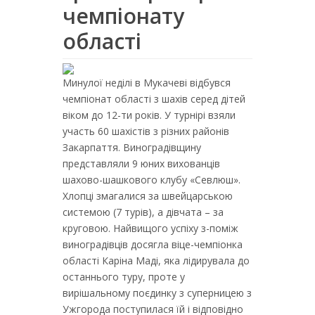
чемпіонату
області
Минулої неділі в Мукачеві відбувся
чемпіонат області з шахів серед дітей
віком до 12-ти років. У турнірі взяли
участь 60 шахістів з різних районів
Закарпаття. Виноградівщину
представляли 9 юних вихованців
шахово-шашкового клубу «Севлюш».
Хлопці змагалися за швейцарською
системою (7 турів), а дівчата – за
круговою. Найвищого успіху з-поміж
виноградівців досягла віце-чемпіонка
області Каріна Маді, яка лідирувала до
останнього туру, проте у
вирішальному поєдинку з суперницею з
Ужгорода поступилася їй і відповідно