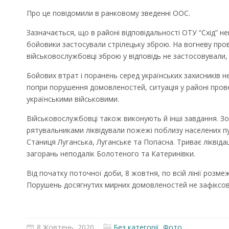
Про це повідомили в ранковому зведенні ООС.
Зазначається, що в районі відповідальності ОТУ “Схід” н
бойовики застосували стрілецьку зброю. На вогневу пров
військовослужбовці зброю у відповідь не застосовували,
Бойових втрат і поранень серед українських захисників н
попри порушення домовленостей, ситуація у районі про
українськими військовими.
Військовослужбовці також виконують й інші завдання. Зо
рятувальниками ліквідували пожежі поблизу населених пу
Станиця Луганська, Луганське та Попасна. Триває ліквіда
загорань неподалік Болотеного та Катеринівки.
Від початку поточної доби, 8 жовтня, по всій лінії розм
Порушень досягнутих мирних домовленостей не зафіксова
8 Жовтень, 2020
Без категорії
,
Фото