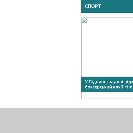
СПОРТ
У Підвиноградові від
боксерський клуб «Нок