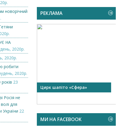
20р.
нам новорічний
РЕКЛАМА
.
Тетяни
020р.
УЄ НА
день, 2020р.
ь, 2020р.
лю робити
рудень, 2020р.
 років
23
 чорної
Цирк шапіто «Сфера»
Запр
Чехі
і Росія не
 волі для
и України
22
МИ НА FACEBOOK