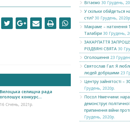
Вітаємо
30 Грудень, 20
У скільки обійдеться 
стіл?
30 Грудень, 2020р
Макраме – натхнення 
Талабіри
30 Грудень, 2
ЗАКАРПАТТЯ ЗАПРОШ
РІЗДВЯНІ СВЯТА
30 Гру
Оголошення
23 Груден
Святослав Гал: Я люб
людей добрішими
23 Г
Центру зайнятості – 30
Чеська компанія NAMZOR
Викупимо бруньки
Грудень, 2020р.
Вилоцька селищна рада
смородини...
оголошує конкурс...
Посол Німеччини: нараз
демонструє політичної
16 Січень, 2021р.
припинення війни прот
Грудень, 2020р.