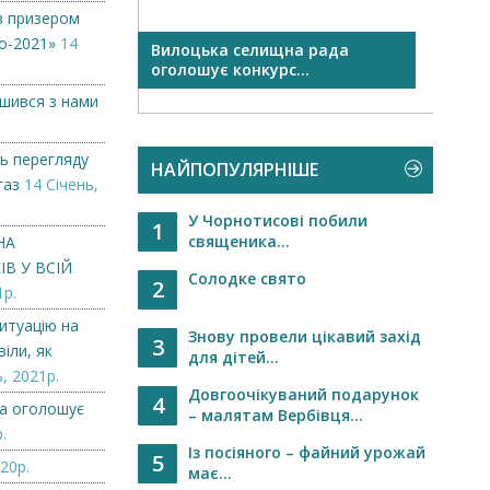
в призером
о-2021»
14
Вилоцька селищна рада
Віта
оголошує конкурс...
ишився з нами
ь перегляду
НАЙПОПУЛЯРНІШЕ
газ
14 Січень,
У Чорнотисові побили
1
священика...
НА
В У ВСІЙ
Солодке свято
2
1р.
итуацію на
Знову провели цікавий захід
3
іли, як
для дітей...
, 2021р.
Довгоочікуваний подарунок
4
а оголошує
– малятам Вербівця...
.
Із посіяного – файний урожай
5
20р.
має...