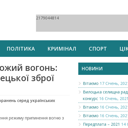
2179044814
ПОЛІТИКА
КРИМІНАЛ
СПОРТ
ЦІ
рожий вогонь:
НОВИНИ
ецької зброї
Вітаємо
17 Січень, 202
Вилоцька селищна рад
конкурс
16 Січень, 202
оранень серед українських
Вітаємо
16 Січень, 202
Вітаємо
16 Січень, 202
ення режиму припинення вогню з
Передплата – 2021
14 