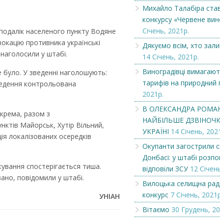
Михайло Талабіра ста
конкурсу «Червене вин
Передплата – 2021
Вітаємо
Січень, 2021р.
еподалік населеного пункту Водяне
окацію противника українські
Дякуємо всім, хто зал
 наголосили у штабі.
14 Січень, 2021р.
Виноградівці вимагают
е було. У зведенні наголошують:
тарифів на природний 
ведення контрольована
2021р.
В ОЛЕКСАНДРА РОМА
крема, разом з
НАЙБІЛЬШЕ ДЗВІНОЧКІ
нктів Майорськ, Хутір Вільний,
УКРАЇНІ
14 Січень, 202
ція локалізованих осередків
Окупанти загострили с
Донбасі: у штабі розпов
ежування спостерігається тиша.
відповіли ЗСУ
12 Січень
но, повідомили у штабі.
Вилоцька селищна рад
конкурс
7 Січень, 2021р
УНІАН
Вітаємо
30 Грудень, 20