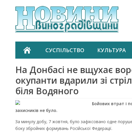
СУСПІЛЬСТВО
КУЛЬТУРА
На Донбасі не вщухає во
окупанти вдарили зі стріл
біля Водяного
Бойових втрат і п
захисників не було.
За минулу добу, 7 жовтня, було зафіксовано одне поруш
боку збройних формувань Російської Федерації.