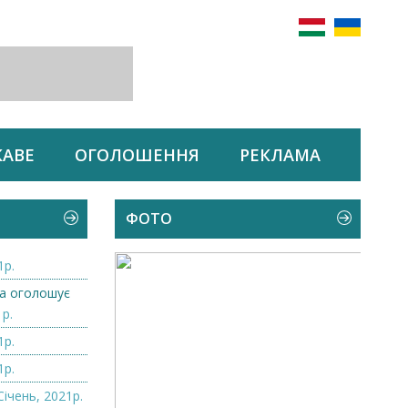
КАВЕ
ОГОЛОШЕННЯ
РЕКЛАМА
ФОТО
1р.
а оголошує
1р.
1р.
1р.
Січень, 2021р.