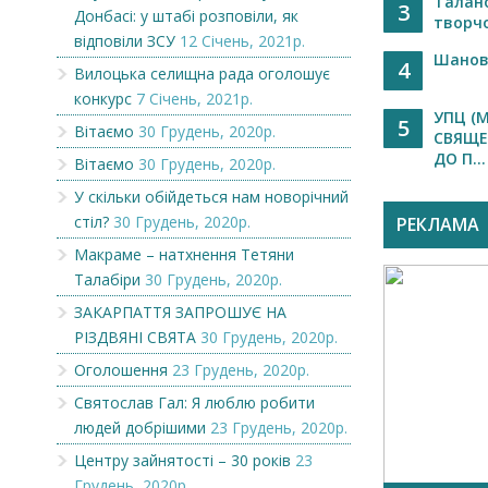
Талан
3
Донбасі: у штабі розповіли, як
творчо
відповіли ЗСУ
12 Січень, 2021р.
Шановн
4
Вилоцька селищна рада оголошує
конкурс
7 Січень, 2021р.
УПЦ (
5
Вітаємо
30 Грудень, 2020р.
СВЯЩЕ
ДО П...
Вітаємо
30 Грудень, 2020р.
У скільки обійдеться нам новорічний
стіл?
30 Грудень, 2020р.
РЕКЛАМА
Макраме – натхнення Тетяни
Талабіри
30 Грудень, 2020р.
ЗАКАРПАТТЯ ЗАПРОШУЄ НА
РІЗДВЯНІ СВЯТА
30 Грудень, 2020р.
Оголошення
23 Грудень, 2020р.
Святослав Гал: Я люблю робити
людей добрішими
23 Грудень, 2020р.
Центру зайнятості – 30 років
23
Грудень, 2020р.