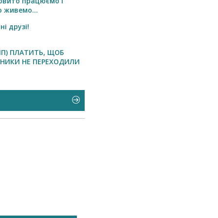
овито працюємо і
 живемо...
і друзі!
МП) ПЛАТИТЬ, ЩОБ
НИКИ НЕ ПЕРЕХОДИЛИ