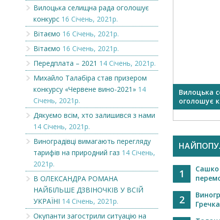
Вилоцька селищна рада оголошує
конкурс
16 Січень, 2021р.
Вітаємо
16 Січень, 2021р.
Вітаємо
16 Січень, 2021р.
Передплата – 2021
14 Січень, 2021р.
Михайло Талабіра став призером
конкурсу «Червене вино-2021»
14
Вітаємо
Вилоцька 
Січень, 2021р.
оголошує ко
Дякуємо всім, хто залишився з нами
14 Січень, 2021р.
Виноградівці вимагають перегляду
НАЙПОПУ
тарифів на природний газ
14 Січень,
2021р.
Сашко
1
перемо
В ОЛЕКСАНДРА РОМАНА
НАЙБІЛЬШЕ ДЗВІНОЧКІВ У ВСІЙ
Виног
2
УКРАЇНІ
14 Січень, 2021р.
Гречка
Окупанти загострили ситуацію на