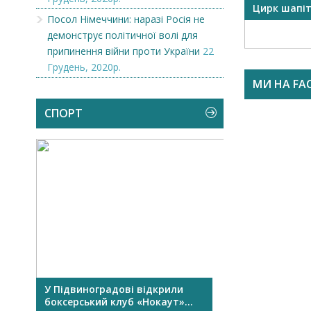
OR
Викупимо бруньки чорної
Цирк шапі
Посол Німеччини: наразі Росія не
смородини...
демонструє політичної волі для
припинення війни проти України
22
Грудень, 2020р.
МИ НА FA
СПОРТ
У Підвиноградові відкрили
У Виноградові
боксерський клуб «Нокаут»...
Перший сімейни