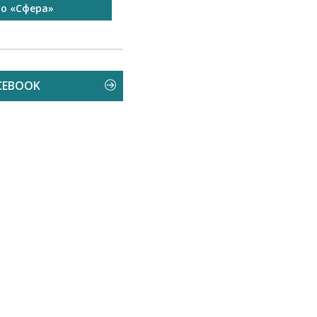
то «Сфера»
Запрошуємо на роботу в
Чехію
CEBOOK
 пройшов
Свято спорту об’єднало всіх
Зм
й велозаїзд...