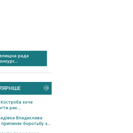
селищна рада
Вітаємо
нкурс...
ЛЯРНІШЕ
 Костроба хоче
гти рак...
радівка Владислава
 припиняє боротьбу з...