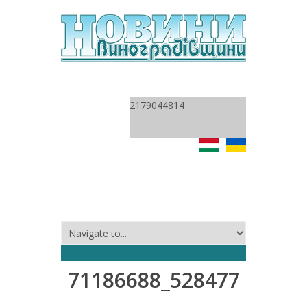
2179044814
71186688_52847767463