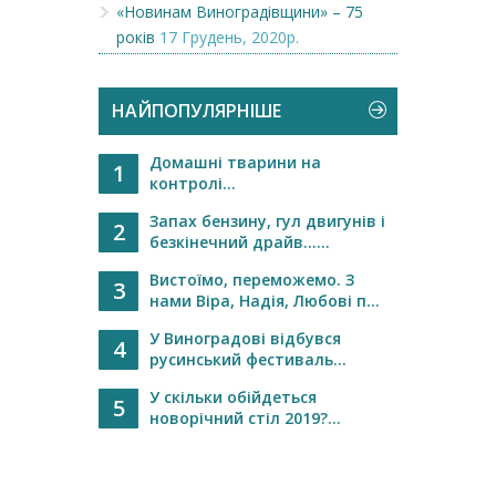
«Новинам Виноградівщини» – 75
років
17 Грудень, 2020р.
НАЙПОПУЛЯРНІШЕ
Домашні тварини на
1
контролі...
Запах бензину, гул двигунів і
2
безкінечний драйв…...
Вистоїмо, переможемо. З
3
нами Віра, Надія, Любові п...
У Виноградові відбувся
4
русинський фестиваль...
У скільки обійдеться
5
новорічний стіл 2019?...