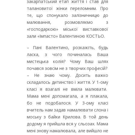
закарпатський етап життя і став для
талановитої жінки переломним. Про
те, що спонукало залізничницю до
малювання, розмовляємо з
«господаркою» міської виставкової
зали «Імпасто» Валентиною КОСТЬО.
– Пані Валентино, розкажіть, будь
ласка, з чого починалась Ваша
мистецька колія? Чому Ваш шлях
почався зовсім не з творчих професій?
– Не знаю чому. Досить важко
складалось дитинство і життя. У 1-ому
класі я взагалі не вміла малювати.
Мама мені допомагала, а я плакала,
бо не подобалося. У 3-ому класі
вчитель нам задав намалювати слона і
моську з байки Крилова. В той день
додому я прийшла вся у сльозах. Мама
мені знову намалювала, але вийшло не