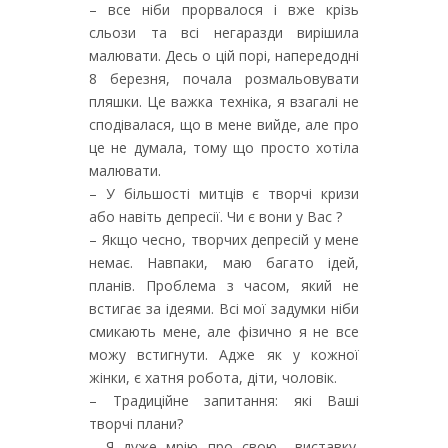
– все ніби прорвалося і вже крізь
сльози та всі негаразди вирішила
малювати. Десь о цій порі, напередодні
8 березня, почала розмальовувати
пляшки. Це важка техніка, я взагалі не
сподівалася, що в мене вийде, але про
це не думала, тому що просто хотіла
малювати.
– У більшості митців є творчі кризи
або навіть депресії. Чи є вони у Вас ?
– Якщо чесно, творчих депресій у мене
немає. Навпаки, маю багато ідей,
планів. Проблема з часом, який не
встигає за ідеями. Всі мої задумки ніби
смикають мене, але фізично я не все
можу встигнути. Адже як у кожної
жінки, є хатня робота, діти, чоловік.
– Традиційне запитання: які Ваші
творчі плани?
– Я дуже мрію про свою виставку.