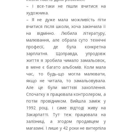
– І все-таки не пішли вчитися на
художника.
– Я не дуже мала можливість піти
вчитися після школи, хоча закінчила її
на відмінно. Любила літературу,
малювання, але обрала суто технічні
професії, де була конкретна
зарплатня. Щоправда, упродовж
життя я зробила чимало замальовок,
в мене є багато альбомів. Коли мала
час, то будь-що могла малювати,
якщо не читала, то замальовувала.
Але це були миттєві захоплення.
Спочатку я працювала контролером, а
потім провідником. Вийшла заміж у
1992 році, і саме відтоді живу на
Закарпатті. Тут теж працювала на
залізниці, а згодом продавцем у
магазині. І лише у 42 роки не витерпіла