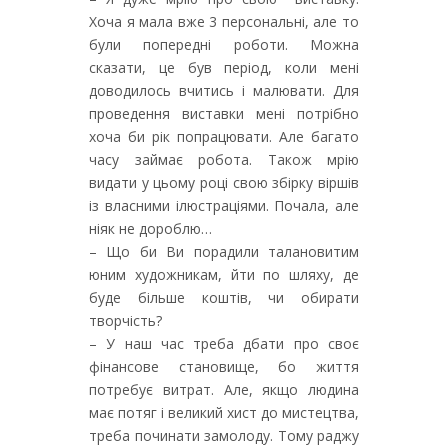
Хоча я мала вже 3 персональні, але то
були попередні роботи. Можна
сказати, це був період, коли мені
доводилось вчитись і малювати. Для
проведення виставки мені потрібно
хоча би рік попрацювати. Але багато
часу займає робота. Також мрію
видати у цьому році свою збірку віршів
із власними ілюстраціями. Почала, але
ніяк не дороблю…
– Що би Ви порадили талановитим
юним художникам, йти по шляху, де
буде більше коштів, чи обирати
творчість?
– У наш час треба дбати про своє
фінансове становище, бо життя
потребує витрат. Але, якщо людина
має потяг і великий хист до мистецтва,
треба починати замолоду. Тому раджу