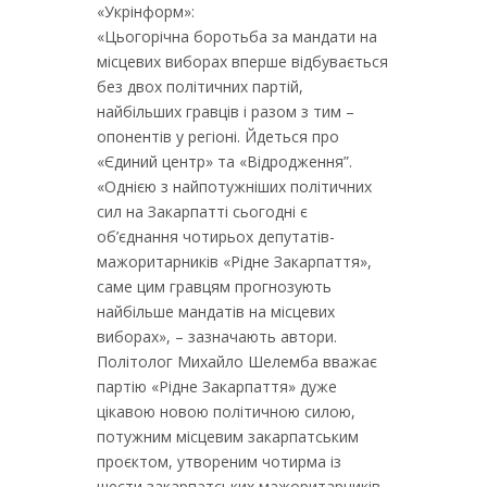
«Укрінформ»:
«Цьогорічна боротьба за мандати на
місцевих виборах вперше відбувається
без двох політичних партій,
найбільших гравців і разом з тим –
опонентів у регіоні. Йдеться про
«Єдиний центр» та «Відродження”.
«Однією з найпотужніших політичних
сил на Закарпатті сьогодні є
об’єднання чотирьох депутатів-
мажоритарників «Рідне Закарпаття»,
саме цим гравцям прогнозують
найбільше мандатів на місцевих
виборах», – зазначають автори.
Політолог Михайло Шелемба вважає
партію «Рідне Закарпаття» дуже
цікавою новою політичною силою,
потужним місцевим закарпатським
проєктом, утвореним чотирма із
шести закарпатських мажоритарників