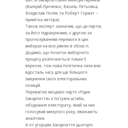
(Валерій Лунченко, Василь Петьовка,
Владіслав Поляк та Роберт Горват –
примітка автора).
Також експерт зазначив, що ця партія,
за його підрахунками, є другою за
прогнозуванням перемоги в цих
виборах на всіх рівнях в області.
Додамо, що початок виборчого
процесу розпочнеться тільки 5
вересня, тож нова політична сила має
вдосталь часу для ще більшого
зміцнення своїх електоральних
позицій.
Перевагою місцевої партії «Рідне
Закарпаття» є потужні штаби,
об’єднання електорату, який за них
голосував минулого року, вважають
аналітики.
А от угорцям Закарпаття цьогоріч