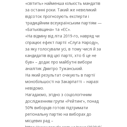
«світить» найменша кількість мандатів
за останні роки. Такий же невеликий
відсоток прогнозують експерти і
традиційним всеукраїнським партіям —
«Батьківщина» та «ЄС».
«На відміну від літа 2019-го, навряд чи
спрацює ефект партії «Слуга Народу»,
за яку голосували усі, в тому числі й за
кандидатів від цієї партії, хто б це не
був» – додає про майбутні вибори
аналітик Дмитро Тужанський.
На який результат очікують в партії
монобільшості на Закарпатті – наразі
невідомо.
Нагадаємо, згідно з соціологічним
дослідженням групи «Рейтинг», понад
50% виборців готові підтримати
регіональну партію на виборах до
місцевих рад –