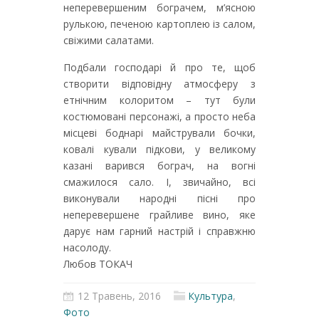
неперевершеним бограчем, м’ясною
рулькою, печеною картоплею із салом,
свіжими салатами.
Подбали господарі й про те, щоб
створити відповідну атмосферу з
етнічним колоритом – тут були
костюмовані персонажі, а просто неба
місцеві боднарі майстрували бочки,
ковалі кували підкови, у великому
казані варився бограч, на вогні
смажилося сало. І, звичайно, всі
виконували народні пісні про
неперевершене грайливе вино, яке
дарує нам гарний настрій і справжню
насолоду.
Любов ТОКАЧ
12 Травень, 2016
Культура
,
Фото