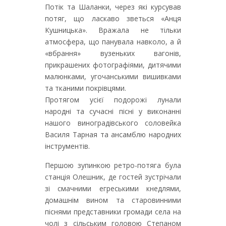
Потік та Шаланки, через які курсував
потяг, що ласкаво зветься «Анця
Кушницька». Вражала не тільки
атмосфера, що панувала навколо, а й
«вбрання» вузеньких вагонів,
прикрашених фотографіями, дитячими
малюнками, угочанськими вишивками
та тканими покрівцями.
Протягом усієї подорожі лунали
народні та сучасні пісні у виконанні
нашого виноградівського соловейка
Василя Тарная та ансамблю народних
інструментів.
Першою зупинкою ретро-потяга була
станція Олешник, де гостей зустрічали
зі смачними егреськими кнедлями,
домашнім вином та старовинними
піснями представники громади села на
чолі з сільським головою Степаном