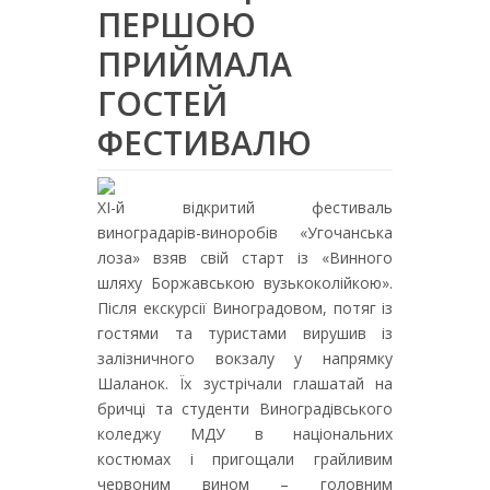
ПЕРШОЮ
ПРИЙМАЛА
ГОСТЕЙ
ФЕСТИВАЛЮ
XI-й відкритий фестиваль
виноградарів-виноробів «Угочанська
лоза» взяв свій старт із «Винного
шляху Боржавською вузькоколійкою».
Після екскурсії Виноградовом, потяг із
гостями та туристами вирушив із
залізничного вокзалу у напрямку
Шаланок. Їх зустрічали глашатай на
бричці та студенти Виноградівського
коледжу МДУ в національних
костюмах і пригощали грайливим
червоним вином – головним