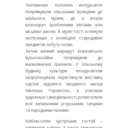
Поповичем. Колоною екскурсанти
попрямували сільськими вулицями до
шкільного музею, де їх вітали
власноруч зробленими квітами учні
місцевої школи. В музеї гості оглянули
експозицію з колекцією стародавніх
предметів побуту селян.
Затим винний маршрут Боржавської
вузькоколійки попрямував до
мальовничих Шаланок. У сільському
будинку культури екскурсантам
запропонували переглянути виставку
картин відомого місцевого митця
Міклоша Горонгозо, а учасники
художньої самодіяльності розвеселили
всіх запальними угорськими танцями
та народними піснями.
Хлібом-сіллю зустрічали гостей –
керівників району, а також генконсула