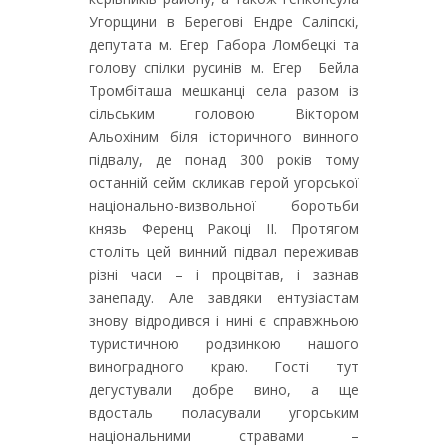
Угорщини в Берегові Ендре Саліпскі,
депутата м. Егер Габора Ломбецкі та
голову спілки русинів м. Егер Бейла
Тромбіташа мешканці села разом із
сільським головою Віктором
Альохіним біля історичного винного
підвалу, де понад 300 років тому
останній сейм скликав герой угорської
національно-визвольної боротьби
князь Ференц Ракоці ІІ. Протягом
століть цей винний підвал переживав
різні часи – і процвітав, і зазнав
занепаду. Але завдяки ентузіастам
знову відродився і нині є справжньою
туристичною родзинкою нашого
виноградного краю. Гості тут
дегустували добре вино, а ще
вдосталь поласували угорським
національними стравами –