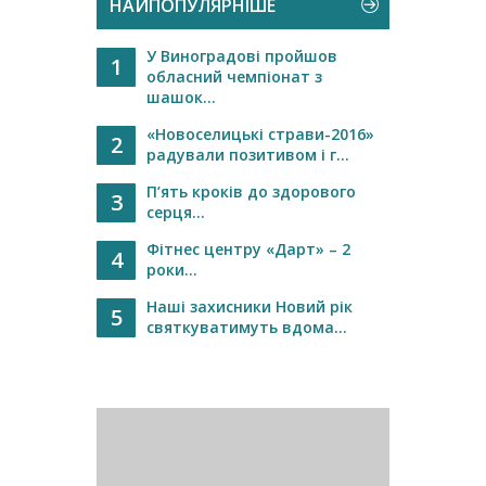
НАЙПОПУЛЯРНІШЕ
У Виноградові пройшов
1
обласний чемпіонат з
шашок...
«Новоселицькі страви-2016»
2
радували позитивом і г...
П’ять кроків до здорового
3
серця...
Фітнес центру «Дарт» – 2
4
роки...
Наші захисники Новий рік
5
святкуватимуть вдома...