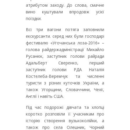
атрибутом заходу. До слова, смачне
вино куштували впродовж усієї
поїздки.
Всі три вагони потяга заповнили
екскурсанти. серед них були господарі
фестивалю «Угочанська лоза-2016» –
голова райдержадміністрації Михайло
Русанюк, заступник голови райради
Адальберт Сверенко, перший
заступник голови РДА Наталія
Костелеба-Веремчук та численні
туристи з різних куточків України, а
також Угорщини, Словаччини, Чехії,
Англії і навіть США.
Під час подорожі дівчата та хлопці
коротко розповіли її учасникам про
історію створення вузькоколійки, а
також про села Олешник, Чорний