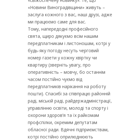
«свіжоспечену новинку». Те, що
«Новини Виноградівщини» живуть –
заслуга кожного з вас, наші друзі, адже
ми працюємо саме для вас.
Тому, напередодні професійного
свята, щиро дякуємо всім нашим
передплатникам і листоношам, котрі у
будь-яку погоду несуть черговий
номер газети у кожну хвіртку чи
квартиру (зверніть увагу, про
оперативність – мовчу, бо останнім
часом постійно чуємо від
передплатників нарікання на роботу
пошти). Спасибі за співпрацю районній
раді, міській раді, райдержадміністрації,
управлінню освіти, молоді та спорту і
охорони здоров’я та їх райкомам
профспілки, окремим депутатам
обласної ради. Вдячні підприємствам,
котрі постійно оприлюднюють