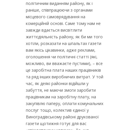
політичним виданням району, як і
раніше, співпрацюючи з органами
місцевого самоврядування на
комерційній основі. Саме тому нам не
завжди вдається висвітлити
життєдіяльність району, як би ми того
хотіли, розказати на шпальтах газети
вам якісь цікавинки, адже реклами,
оголошення чи політичні статті (які,
можливо, ви вважаєте пустими), – все
це заробітна плата наших працівників
та ряд інших виробничих витрат. У той
час, як деякі районки відійшли у
забуття, не маючи змоги заробити
працівникам на заробітну плату, на
закупівлю паперу, оплати комунальних
послуг тощо, колектив єдиної у
Виноградівському районі друкованої
газети щотижня готує для вас