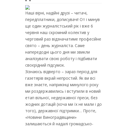
Наші вірні, надійні друзі – читачі,
передплатники, дописувачі! От і минув
ще один журналістський рік і вже 6
червня наш скромний колектив у
черговий раз відзначатиме професійне
свято – день журналіста. Саме
напередодні цього дня ми звикли
аналізувати свою роботу і підбивати
своєрідний підсумок.
Зізнаюсь відверто – зараз період для
газетярів вкрай непростий. Як ви всі
вже знаєте, наприкінці минулого року
ми роздержавились і вступили в новий
етап вільної, недержавної преси, без
жодних дотацій (хоча ми їх не мали і до
того), державної підтримки… Проте,
«Новини Виноградівщини»
залишаються й надалі громадсько-