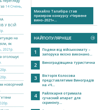
ь перегляду
газ
14 Січень,
1
Михайло Талабіра став
Дякує
призером конкурсу «Червене
нами.
НА
вино-2021»...
В У ВСІЙ
1р.
НАЙПОПУЛЯРНІШЕ
итуацію на
іли, як
, 2021р.
Подяки від військкомату –
1
запорука якісно виконано...
а оголошує
.
Виноградівщина туристична
2
20р.
Вікторія Колосова
20р.
3
представлятиме Виноградів
нам новорічний
на «Ч...
.
Райлікарня отримала
4
Тетяни
сучасний апарат для
скринінгу...
020р.