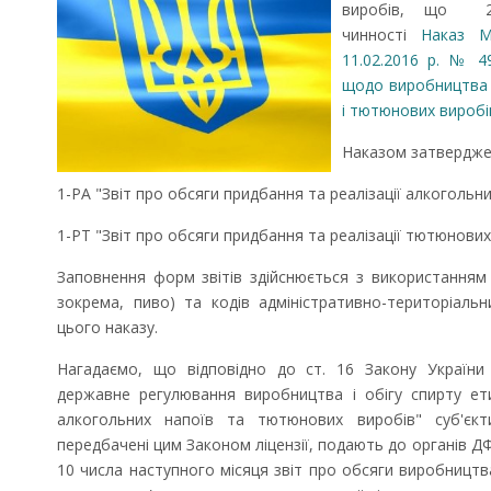
виробів, що 2
чинності
Наказ Мі
11.02.2016 р. № 4
щодо виробництва й
і тютюнових виробі
Наказом затвердже
1-РА "Звіт про обсяги придбання та реалізації алкогольни
1-РТ "Звіт про обсяги придбання та реалізації тютюнових 
Заповнення форм звітів здійснюється з використанням к
зокрема, пиво) та кодів адміністративно-територіаль
цього наказу.
Нагадаємо, що відповідно до ст. 16 Закону України
державне регулювання виробництва і обігу спирту ет
алкогольних напоїв та тютюнових виробів" суб'єкт
передбачені цим Законом ліцензії, подають до органів ДФ
10 числа наступного місяця звіт про обсяги виробництва