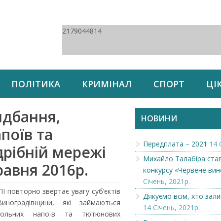
2179044814
ПОЛІТИКА
КРИМІНАЛ
СПОРТ
ЦІ
идбання,
НОВИНИ
поїв та
Передплата – 2021
14 
дрібній мережі
Михайло Талабіра ста
равня 2016р.
конкурсу «Червене вин
Січень, 2021р.
І повторно звертає увагу суб’єктів
Дякуємо всім, хто зал
иноградівщини, які займаються
14 Січень, 2021р.
огольних напоїв та тютюнових