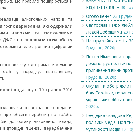
ЗАКАРПАТТЯ ЗАПРОШ
виробів. Це правило поширюється й
РІЗДВЯНІ СВЯТА
30 Гру
вля).
Оголошення
23 Груден
еалізації алкогольних напоїв та
Святослав Гал: Я люб
ти господарювання, які одержали
людей добрішими
23 Г
льними напоями та тютюновими
в ДФС за основним місцем обліку
Центру зайнятості – 30
/оформити електронний цифровий
Грудень, 2020р.
Посол Німеччини: нараз
демонструє політичної
нного зв'язку з дотриманням умови
припинення війни прот
х осіб у порядку, визначеному
Грудень, 2020р.
і.
Окупанти обстріляли п
овинні подати до 10 травня 2016
біля Горлівки, поранен
українських військових
Чеська компанія NAMZOR
Викупимо бруньки
смородини...
2020р.
подання чи несвоєчасного подання
ми про обсяги виробництва та/або
Гендерна складова Ред
бів до органу виконавчої влади,
політики медіа. Політи
відповідні ліцензії,
передбачена
чутливості медіа
17 Гр