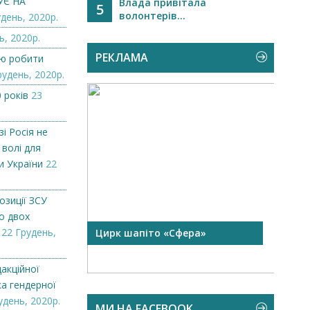
УЄ НА
Влада привітала
5
волонтерів...
день, 2020р.
ь, 2020р.
РЕКЛАМА
лю робити
рудень, 2020р.
 років
23
і Росія не
 волі для
и України
22
озиції ЗСУ
о двох
22 Грудень,
 чорної
Цирк шапіто «Сфера»
Запр
Чехі
акційної
ка гендерної
удень, 2020р.
МИ НА FACEBOOK