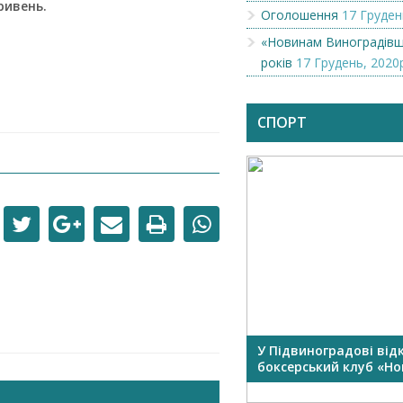
ривень.
Оголошення
17 Груден
«Новинам Виноградівщ
років
17 Грудень, 2020р
СПОРТ
У Підвиноградові від
боксерський клуб «Нок