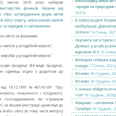
Виноградівці вимагают
2 квітня 2016 року набирав
тарифів на природний 
ністерства фінансів України від
В ОЛЕКСАНДРА РОМАНА
Передплата – 202
2021р.
9 «Про затвердження форм звітів
НАЙБІЛЬШЕ ДЗВІНОЧКІВ У ВСІЙ
 обігу спирту, алкогольних напоїв
В ОЛЕКСАНДРА РОМА
УКРАЇНІ...
в та порядків їх заповнення»
.
НАЙБІЛЬШЕ ДЗВІНОЧКІ
УКРАЇНІ
14 Січень, 202
но звіти за формами:
Окупанти загострили с
х напоїв у роздрібній мережі";
Донбасі: у штабі розпов
відповіли ЗСУ
12 Січень
виробів у роздрібній мережі".
Вилоцька селищна рад
одів продукції (84 види продукції,
конкурс
7 Січень, 2021р
них одиниць згідно з додатком до
Вітаємо
30 Грудень, 20
Вітаємо
30 Грудень, 20
 від 19.12.1995 №481/95-ВР "Про
У скільки обійдеться 
илового, коньячного і плодового,
стіл?
30 Грудень, 2020р
и господарювання, які отримали
Макраме – натхнення 
С за місцем реєстрації щомісяця до
Талабіри
30 Грудень, 2
 й/або обігу (в тому числі імпорту