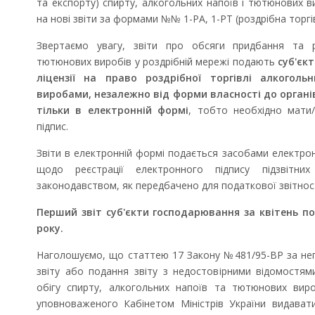
та експорту) спирту, алкогольних напоїв і тютюнових 
на нові звіти за формами №№ 1-РА, 1-РТ (роздрібна торгі
Звертаємо увагу, звіти про обсяги придбання та р
тютюнових виробів у роздрібній мережі подають
суб'єк
ліцензії на право роздрібної торгівлі алкого
виробами, незалежно від форми власності до органі
тільки в електронній формі
, тобто необхідно мати
підпис.
Звіти в електронній формі подається засобами електро
щодо реєстрації електронного підпису підзвітни
законодавством, як передбачено для податкової звітност
Перший звіт суб'єкти господарювання за квітень п
року.
Запрошуємо на роботу в
Чехію
Наголошуємо, що статтею 17 Закону №481/95-ВР за не
звіту або подання звіту з недостовірними відомостя
обігу спирту, алкогольних напоїв та тютюнових виро
уповноваженого Кабінетом Міністрів України видавати 