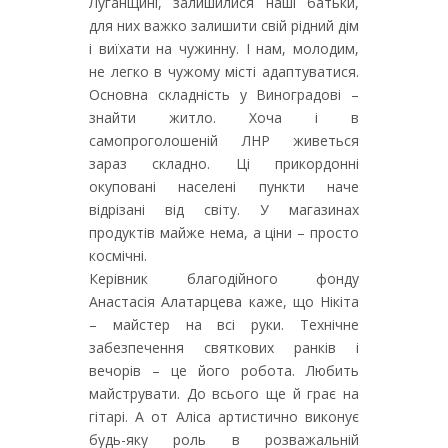
Луганщині, залишилися наші батьки,
для них важко залишити свій рідний дім
і виїхати на чужинну. І нам, молодим,
не легко в чужому місті адаптуватися.
Основна складність у Виноградові –
знайти житло. Хоча і в
самопроголошеній ЛНР живеться
зараз складно. Ці прикордонні
окуповані населені пункти наче
відрізані від світу. У магазинах
продуктів майже нема, а ціни – просто
космічні.
Керівник благодійного фонду
Анастасія Алатарцева каже, що Нікіта
– майстер на всі руки. Технічне
забезпечення святкових ранків і
вечорів – це його робота. Любить
майструвати. До всього ще й грає на
гітарі. А от Аліса артистично виконує
будь-яку роль в розважальній