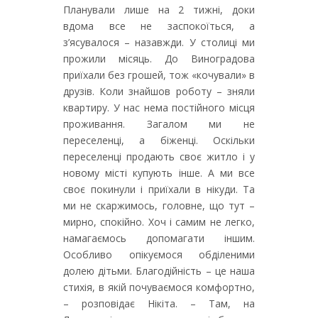
Планували лише на 2 тижні, доки
вдома все не заспокоїться, а
з’ясувалося – назавжди. У столиці ми
прожили місяць. До Виноградова
приїхали без грошей, тож «кочували» в
друзів. Коли знайшов роботу – зняли
квартиру. У нас нема постійного місця
проживання. Загалом ми не
переселенці, а біженці. Оскільки
переселенці продають своє житло і у
новому місті купують інше. А ми все
своє покинули і приїхали в нікуди. Та
ми не скаржимось, головне, що тут –
мирно, спокійно. Хоч і самим не легко,
намагаємось допомагати іншим.
Особливо опікуємося обділеними
долею дітьми. Благодійність – це наша
стихія, в якій почуваємося комфортно,
– розповідає Нікіта. – Там, на