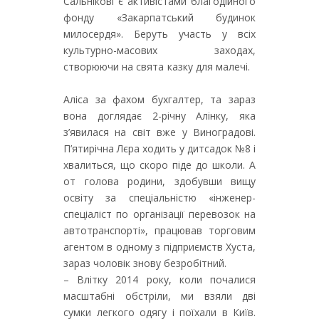
Сальнікові є активістами благодійного
фонду «Закарпатський будинок
милосердя». Беруть участь у всіх
культурно-масових заходах,
створюючи на свята казку для малечі.
Аліса за фахом бухгалтер, та зараз
вона доглядає 2-річну Алінку, яка
з’явилася на світ вже у Виноградові.
П’ятирічна Лєра ходить у дитсадок №8 і
хвалиться, що скоро піде до школи. А
от голова родини, здобувши вищу
освіту за спеціальністю «інженер-
спеціаліст по організації перевозок на
автотранспорті», працював торговим
агентом в одному з підприємств Хуста,
зараз чоловік знову безробітний.
– Влітку 2014 року, коли почалися
масштабні обстріли, ми взяли дві
сумки легкого одягу і поїхали в Київ.