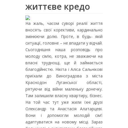
життєве кредо
На жаль, часом суворі реалії життя
вносять свої корективи, кардинально
змінюючи долю. Проте, в будь- якій
ситуації, головне – не впадати у відчай.
Сьогоднішня наша розповідь про
молоду сім’ю, котра, не зважаючи на
власні труднощі, ще й займається
благодійністю. Нікіта і Аліса Сальнікові
приїхали до Виноградова з міста
Краснодон Луганської області,
рятуючи від війни маленьку донечку.
Там залишили власну квартиру, бізнес.
На той час тут уже жили їхні друзі
Олександр та Анастасія Алатарцеві.
Вони і допомогли молодій сім’ї
адаптуватися на новому місці. Зараз